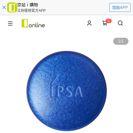
京站ｉ購物
開啟APP
立刻使用官方APP
0
1
/
1