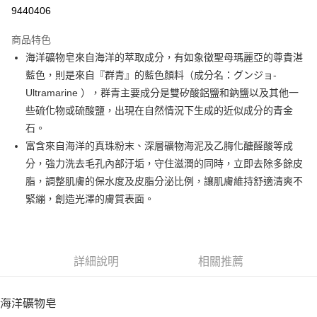
9440406
悠遊付
商品特色
Google Pay
海洋礦物皂來自海洋的萃取成分，有如象徵聖母瑪麗亞的尊貴湛
全盈+PAY
藍色，則是來自『群青』的藍色顏料（成分名：グンジョ-
Ultramarine ），群青主要成分是雙矽酸鋁鹽和鈉鹽以及其他一
大哥付你分期
些硫化物或硫酸鹽，出現在自然情況下生成的近似成分的青金
相關說明
石。
【大哥付你分期使用說明】
AFTEE先享後付
1.本服務由台灣大哥大提供，台灣大哥大用戶可立即使用無須另外申請。
富含來自海洋的真珠粉末、深層礦物海泥及乙脢化醣醛酸等成
2.付款方式選擇「大哥付你分期」，訂單成立後會自動跳轉到大哥付的交易
相關說明
分，強力洗去毛孔內部汙垢，守住滋潤的同時，立即去除多餘皮
流程，驗證手機門號後，選擇欲分期的期數、繳款截止日，確認付款後即完
【關於「AFTEE先享後付」】
脂，調整肌膚的保水度及皮脂分泌比例，讓肌膚維持舒適清爽不
成交易。
ATM付款
AFTEE先享後付是「在收到商品之後才付款」的支付方式。 讓您購物簡單
3.實際核准額度、可分期數及費用金額請依後續交易確認頁面所載為準。
緊繃，創造光澤的膚質表面。
便利好安心！
4.訂單成立30分鐘內，如未前往確認交易或遇審核未通過，訂單將自動取
１．簡單：不需註冊會員、不需綁卡、不需儲值。
運送方式
消。如遇「轉專審核」未通過狀況，表示未達大哥付你分期系統評分，恕無
２．便利：只要手機號碼，簡訊認證，即可結帳。
法說明評估內容。
３．安心：先確認商品／服務後，再付款。
付款後全家取貨
【繳款方式說明】
1.分期款項不併入電信帳單，「大哥付你分期」於每月結算日後寄送繳費提
詳細說明
相關推薦
每筆NT$70，滿NT$899(含以上)免運費
【「AFTEE先享後付」結帳流程】
醒簡訊。
１．於結帳方式選擇「AFTEE先享後付」後，將跳轉至「AFTEE先享後付」
2.透過簡訊連結打開帳單後，可選擇「超商條碼／台灣大直營門市／銀行轉
付款後7-11取貨
結帳頁面，進行簡訊認證並確認金額後，即可完成結帳。
帳／街口支付／iPASS MONEY」等通路繳費。
海洋礦物皂
２．訂單成立數日內，您將收到繳費通知簡訊。
每筆NT$70，滿NT$899(含以上)免運費
３．收到繳費通知簡訊後14天內，點擊此簡訊中的連結，可透過四大超商／