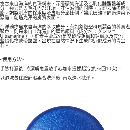
【注意事項】
富含來自海洋的真珠粉末、深層礦物海泥及乙脢化醣醛酸等成
ATM／網路銀行／等多元方式進行付款，方視為交易完成。
宅配
1.本服務係由「台灣大哥大股份有限公司」（以下簡稱本公司）所提供，讓
分，強力洗去毛孔內部汙垢，守住滋潤的同時，立即去除多餘皮
※ 請注意：結帳手續完成當下不需立刻繳費，但若您需要取消訂單，請聯絡
脂，調整肌膚的保水度及皮脂分泌比例，讓肌膚維持舒適清爽不
用戶於交易時，得透過本服務購買商品或服務，並由商店將買賣／分期付款
每筆NT$100，滿NT$1,000(含以上)免運費
購買商品的店家。未經商家同意取消之訂單仍視為有效，需透過AFTEE先享
緊繃，創造光澤的膚質表面。
買賣價金債權讓與本公司後，依約使用本公司帳單繳交帳款。
後付繳納相關費用。
2.基於同意付款使用「大哥付你分期」之契約關係目的，商店將以您的個人
京站台北店客服中心(1F星巴克旁) 即日起不提供京站紙袋，取件時
※ 交易是否成功請以「AFTEE先享後付 」之結帳頁面顯示為準，若有關於
海洋礦物皂來自海洋的萃取成分，有如象徵聖母瑪麗亞的尊貴湛
資料（包含姓名、電話或地址）提供予台灣大哥大進項蒐集、處理及利用，
是否繳費成功／繳費後需取消欲退款等相關疑問，請聯繫「AFTEE先享後付
藍色，則是來自『群青』的藍色顏料（成分名：グンジョ-
請自備購物袋，若需購買紙袋可現場詢問
由本公司與您本人進行分期帳單所需資料之確認、核對及更正。
Ultramarine ），群青主要成分是雙矽酸鋁鹽和鈉鹽以及其他一
客戶支援中心」
https://netprotections.freshdesk.com/support/home
3.完整用戶服務條款，請詳閱以下連結：
https://oppay.tw/userRule
些硫化物或硫酸鹽，出現在自然情況下生成的近似成分的青金
免運費
石。
【注意事項】
１．透過由恩沛科技股份有限公司提供之「AFTEE先享後付」服務完成之交
易，需依本服務之必要範圍內提供個人資料，並將交易相關給付款項請求債
<使用方法>
權轉讓予恩沛科技股份有限公司。
２．關於個人資料處理事宜，請瀏覽以下網址：
手臉打濕後, 將潔膚皂置放手心加水搓揉起泡(約來回10次)。
https://aftee.tw/terms/#terms3
以泡沫包住臉部般柔合洗淨後, 再以清水拭淨。
３．未成年的使用者請事先徵得法定代理人或監護人之同意方可使用
「AFTEE先享後付」，若未經同意申辦者引起之損失，本公司不負相關責
任。
４．使用「AFTEE先享後付」時，將依據個別帳號之用戶狀況，依本公司即
時審查核予不同之上限額度；若仍有額度不足之情形，本公司將視審查結果
請求用戶進行身份認證。
５．嚴禁一人註冊多個帳號或使用他人資訊註冊。若發現惡意使用之情形，
恩沛科技股份有限公司將有權停止該用戶之使用額度並採取法律行動。