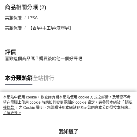
商品相關分類 (2)
美妝保養
IPSA
美妝保養
【香皂/手工皂/液體皂】
評價
喜歡這個商品嗎？購買後給他一個好評吧
本分類熱銷
全站排行
本網站中使用 cookie，欲查詢有關本網站使用 cookie 方式之詳情，及若您不希
熱門標籤
望在電腦上使用 cookie 時應如何變更電腦的 cookie 設定，請參閱本網站「
隱私
權條款
」之 Cookie 聲明。您繼續使用本網站即表示您同意本公司得按本網站使
用條款之 Cookie 聲明使用 cookie。
了解更多 >
我知道了