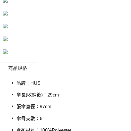
付款後7-11取貨
結帳頁面，進行簡訊認證並確認金額後，即可完成結帳。
帳／街口支付／iPASS MONEY」等通路繳費。
２．訂單成立數日內，您將收到繳費通知簡訊。
每筆NT$70，滿NT$899(含以上)免運費
３．收到繳費通知簡訊後14天內，點擊此簡訊中的連結，可透過四大超商／
【注意事項】
ATM／網路銀行／等多元方式進行付款，方視為交易完成。
宅配
1.本服務係由「台灣大哥大股份有限公司」（以下簡稱本公司）所提供，讓
※ 請注意：結帳手續完成當下不需立刻繳費，但若您需要取消訂單，請聯絡
用戶於交易時，得透過本服務購買商品或服務，並由商店將買賣／分期付款
每筆NT$100，滿NT$1,000(含以上)免運費
購買商品的店家。未經商家同意取消之訂單仍視為有效，需透過AFTEE先享
買賣價金債權讓與本公司後，依約使用本公司帳單繳交帳款。
後付繳納相關費用。
2.基於同意付款使用「大哥付你分期」之契約關係目的，商店將以您的個人
京站台北店客服中心(1F星巴克旁) 即日起不提供京站紙袋，取件時
※ 交易是否成功請以「AFTEE先享後付 」之結帳頁面顯示為準，若有關於
資料（包含姓名、電話或地址）提供予台灣大哥大進項蒐集、處理及利用，
是否繳費成功／繳費後需取消欲退款等相關疑問，請聯繫「AFTEE先享後付
請自備購物袋，若需購買紙袋可現場詢問
由本公司與您本人進行分期帳單所需資料之確認、核對及更正。
客戶支援中心」
https://netprotections.freshdesk.com/support/home
3.完整用戶服務條款，請詳閱以下連結：
https://oppay.tw/userRule
免運費
【注意事項】
１．透過由恩沛科技股份有限公司提供之「AFTEE先享後付」服務完成之交
商品規格
易，需依本服務之必要範圍內提供個人資料，並將交易相關給付款項請求債
權轉讓予恩沛科技股份有限公司。
２．關於個人資料處理事宜，請瀏覽以下網址：
品牌：HUS
https://aftee.tw/terms/#terms3
３．未成年的使用者請事先徵得法定代理人或監護人之同意方可使用
傘長(收納後)：29cm
「AFTEE先享後付」，若未經同意申辦者引起之損失，本公司不負相關責
任。
４．使用「AFTEE先享後付」時，將依據個別帳號之用戶狀況，依本公司即
張傘直徑：97cm
時審查核予不同之上限額度；若仍有額度不足之情形，本公司將視審查結果
請求用戶進行身份認證。
傘骨支數：6
５．嚴禁一人註冊多個帳號或使用他人資訊註冊。若發現惡意使用之情形，
恩沛科技股份有限公司將有權停止該用戶之使用額度並採取法律行動。
傘布材質：100%Polyester