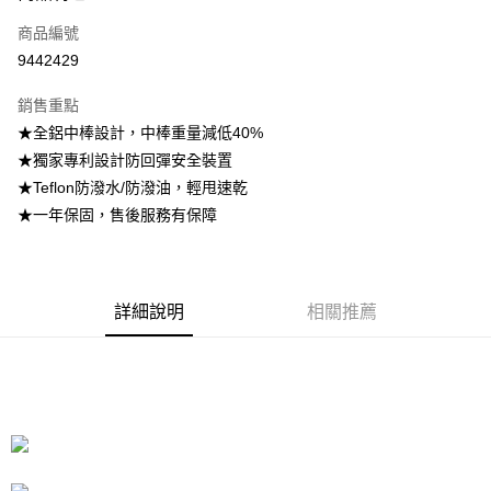
商品編號
街口支付
9442429
悠遊付
銷售重點
Google Pay
★全鋁中棒設計，中棒重量減低40%
全盈+PAY
★獨家專利設計防回彈安全裝置
★Teflon防潑水/防潑油，輕甩速乾
大哥付你分期
★一年保固，售後服務有保障
相關說明
【大哥付你分期使用說明】
AFTEE先享後付
1.本服務由台灣大哥大提供，台灣大哥大用戶可立即使用無須另外申請。
2.付款方式選擇「大哥付你分期」，訂單成立後會自動跳轉到大哥付的交易
相關說明
流程，驗證手機門號後，選擇欲分期的期數、繳款截止日，確認付款後即完
詳細說明
相關推薦
【關於「AFTEE先享後付」】
成交易。
ATM付款
AFTEE先享後付是「在收到商品之後才付款」的支付方式。 讓您購物簡單
3.實際核准額度、可分期數及費用金額請依後續交易確認頁面所載為準。
便利好安心！
4.訂單成立30分鐘內，如未前往確認交易或遇審核未通過，訂單將自動取
１．簡單：不需註冊會員、不需綁卡、不需儲值。
運送方式
消。如遇「轉專審核」未通過狀況，表示未達大哥付你分期系統評分，恕無
２．便利：只要手機號碼，簡訊認證，即可結帳。
法說明評估內容。
３．安心：先確認商品／服務後，再付款。
付款後全家取貨
【繳款方式說明】
1.分期款項不併入電信帳單，「大哥付你分期」於每月結算日後寄送繳費提
每筆NT$70，滿NT$899(含以上)免運費
【「AFTEE先享後付」結帳流程】
醒簡訊。
１．於結帳方式選擇「AFTEE先享後付」後，將跳轉至「AFTEE先享後付」
2.透過簡訊連結打開帳單後，可選擇「超商條碼／台灣大直營門市／銀行轉