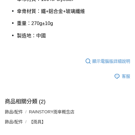
傘骨材質：鐵+鋁合金+玻璃纖維
重量：270g±10g
製造地：中國
顯示電腦版詳細說明
客服
商品相關分類 (2)
飾品/配件
RAINSTORY雨傘概念店
飾品/配件
【雨具】