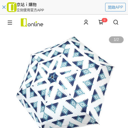
京站ｉ購物
開啟APP
立刻使用官方APP
0
1
/
2