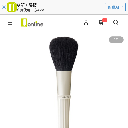
京站ｉ購物
開啟APP
立刻使用官方APP
0
1
/
1