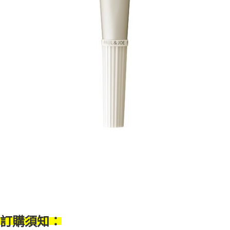
【注意事項】
ATM／網路銀行／等多元方式進行付款，方視為交易完成。
宅配
1.本服務係由「台灣大哥大股份有限公司」（以下簡稱本公司）所提供，讓
※ 請注意：結帳手續完成當下不需立刻繳費，但若您需要取消訂單，請聯絡
用戶於交易時，得透過本服務購買商品或服務，並由商店將買賣／分期付款
每筆NT$100，滿NT$1,000(含以上)免運費
購買商品的店家。未經商家同意取消之訂單仍視為有效，需透過AFTEE先享
買賣價金債權讓與本公司後，依約使用本公司帳單繳交帳款。
後付繳納相關費用。
2.基於同意付款使用「大哥付你分期」之契約關係目的，商店將以您的個人
京站台北店客服中心(1F星巴克旁) 即日起不提供京站紙袋，取件時
※ 交易是否成功請以「AFTEE先享後付 」之結帳頁面顯示為準，若有關於
資料（包含姓名、電話或地址）提供予台灣大哥大進項蒐集、處理及利用，
是否繳費成功／繳費後需取消欲退款等相關疑問，請聯繫「AFTEE先享後付
請自備購物袋，若需購買紙袋可現場詢問
由本公司與您本人進行分期帳單所需資料之確認、核對及更正。
客戶支援中心」
https://netprotections.freshdesk.com/support/home
3.完整用戶服務條款，請詳閱以下連結：
https://oppay.tw/userRule
免運費
【注意事項】
１．透過由恩沛科技股份有限公司提供之「AFTEE先享後付」服務完成之交
易，需依本服務之必要範圍內提供個人資料，並將交易相關給付款項請求債
權轉讓予恩沛科技股份有限公司。
２．關於個人資料處理事宜，請瀏覽以下網址：
https://aftee.tw/terms/#terms3
３．未成年的使用者請事先徵得法定代理人或監護人之同意方可使用
「AFTEE先享後付」，若未經同意申辦者引起之損失，本公司不負相關責
任。
４．使用「AFTEE先享後付」時，將依據個別帳號之用戶狀況，依本公司即
時審查核予不同之上限額度；若仍有額度不足之情形，本公司將視審查結果
請求用戶進行身份認證。
５．嚴禁一人註冊多個帳號或使用他人資訊註冊。若發現惡意使用之情形，
恩沛科技股份有限公司將有權停止該用戶之使用額度並採取法律行動。
訂購須知：