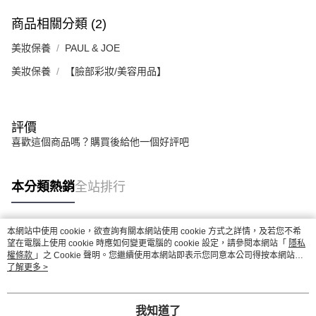
商品相關分類 (2)
美妝保養
PAUL & JOE
美妝保養
【臉部彩妝/美容用品】
評價
喜歡這個商品嗎？購買後給他一個好評吧
本分類熱銷
全站排行
本網站中使用 cookie，欲查詢有關本網站使用 cookie 方式之詳情，及若您不希
熱門標籤
望在電腦上使用 cookie 時應如何變更電腦的 cookie 設定，請參閱本網站「
隱私
權條款
」之 Cookie 聲明。您繼續使用本網站即表示您同意本公司得按本網站使
用條款之 Cookie 聲明使用 cookie。
了解更多 >
我知道了