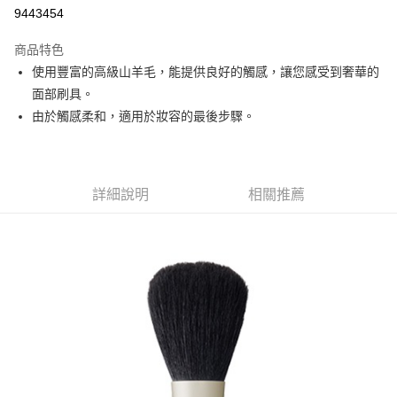
9443454
悠遊付
商品特色
Google Pay
使用豐富的高級山羊毛，能提供良好的觸感，讓您感受到奢華的
全盈+PAY
面部刷具。
由於觸感柔和，適用於妝容的最後步驟。
大哥付你分期
相關說明
【大哥付你分期使用說明】
AFTEE先享後付
1.本服務由台灣大哥大提供，台灣大哥大用戶可立即使用無須另外申請。
詳細說明
相關推薦
2.付款方式選擇「大哥付你分期」，訂單成立後會自動跳轉到大哥付的交易
相關說明
流程，驗證手機門號後，選擇欲分期的期數、繳款截止日，確認付款後即完
【關於「AFTEE先享後付」】
成交易。
ATM付款
AFTEE先享後付是「在收到商品之後才付款」的支付方式。 讓您購物簡單
3.實際核准額度、可分期數及費用金額請依後續交易確認頁面所載為準。
便利好安心！
4.訂單成立30分鐘內，如未前往確認交易或遇審核未通過，訂單將自動取
１．簡單：不需註冊會員、不需綁卡、不需儲值。
運送方式
消。如遇「轉專審核」未通過狀況，表示未達大哥付你分期系統評分，恕無
２．便利：只要手機號碼，簡訊認證，即可結帳。
法說明評估內容。
３．安心：先確認商品／服務後，再付款。
付款後全家取貨
【繳款方式說明】
1.分期款項不併入電信帳單，「大哥付你分期」於每月結算日後寄送繳費提
每筆NT$70，滿NT$899(含以上)免運費
【「AFTEE先享後付」結帳流程】
醒簡訊。
１．於結帳方式選擇「AFTEE先享後付」後，將跳轉至「AFTEE先享後付」
2.透過簡訊連結打開帳單後，可選擇「超商條碼／台灣大直營門市／銀行轉
付款後7-11取貨
結帳頁面，進行簡訊認證並確認金額後，即可完成結帳。
帳／街口支付／iPASS MONEY」等通路繳費。
２．訂單成立數日內，您將收到繳費通知簡訊。
每筆NT$70，滿NT$899(含以上)免運費
３．收到繳費通知簡訊後14天內，點擊此簡訊中的連結，可透過四大超商／