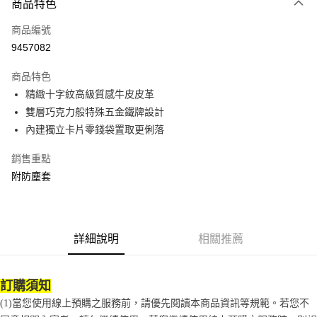
商品特色
Apple Pay
商品編號
街口支付
9457082
悠遊付
商品特色
Google Pay
精緻十字紋高級質感牛皮皮革
全盈+PAY
雙層巧克力般特殊五金鐵牌設計
內建獨立卡片零錢袋置取更俐落
大哥付你分期
相關說明
銷售重點
【大哥付你分期使用說明】
附防塵套
AFTEE先享後付
1.本服務由台灣大哥大提供，台灣大哥大用戶可立即使用無須另外申請。
2.付款方式選擇「大哥付你分期」，訂單成立後會自動跳轉到大哥付的交易
相關說明
流程，驗證手機門號後，選擇欲分期的期數、繳款截止日，確認付款後即完
【關於「AFTEE先享後付」】
成交易。
ATM付款
AFTEE先享後付是「在收到商品之後才付款」的支付方式。 讓您購物簡單
3.實際核准額度、可分期數及費用金額請依後續交易確認頁面所載為準。
便利好安心！
詳細說明
相關推薦
4.訂單成立30分鐘內，如未前往確認交易或遇審核未通過，訂單將自動取
１．簡單：不需註冊會員、不需綁卡、不需儲值。
運送方式
消。如遇「轉專審核」未通過狀況，表示未達大哥付你分期系統評分，恕無
２．便利：只要手機號碼，簡訊認證，即可結帳。
法說明評估內容。
３．安心：先確認商品／服務後，再付款。
付款後全家取貨
【繳款方式說明】
訂購須知
1.分期款項不併入電信帳單，「大哥付你分期」於每月結算日後寄送繳費提
每筆NT$70，滿NT$899(含以上)免運費
【「AFTEE先享後付」結帳流程】
(1)當您使用線上預購之服務前，請優先閱讀本商品資訊等規範。若您不
醒簡訊。
１．於結帳方式選擇「AFTEE先享後付」後，將跳轉至「AFTEE先享後付」