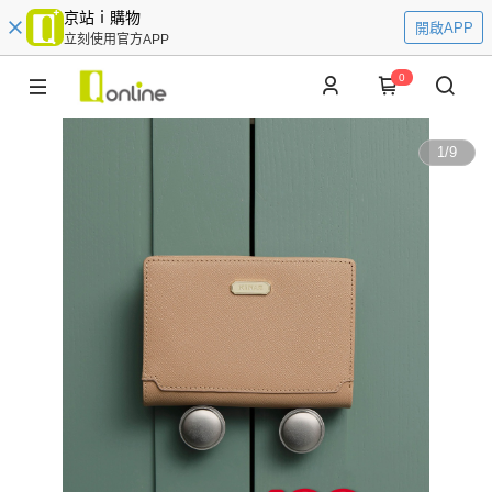
京站ｉ購物
開啟APP
立刻使用官方APP
0
1
/
9