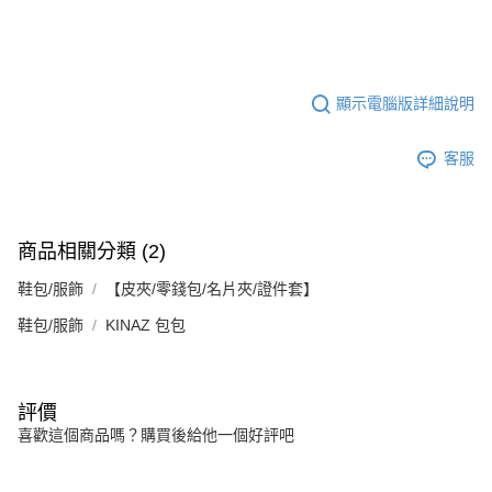
顯示電腦版詳細說明
客服
商品相關分類 (2)
鞋包/服飾
【皮夾/零錢包/名片夾/證件套】
鞋包/服飾
KINAZ 包包
評價
喜歡這個商品嗎？購買後給他一個好評吧