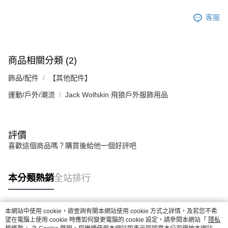
客服
商品相關分類 (2)
飾品/配件
【其他配件】
運動/戶外/潮流
Jack Wolfskin 飛狼戶外服飾用品
評價
喜歡這個商品嗎？購買後給他一個好評吧
本分類熱銷
全站排行
本網站中使用 cookie，欲查詢有關本網站使用 cookie 方式之詳情，及若您不希
熱門標籤
望在電腦上使用 cookie 時應如何變更電腦的 cookie 設定，請參閱本網站「
隱私