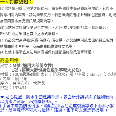
一、訂購須知：
1.分期款項不併入電信帳單，「大哥付你分期」於每月結算日後寄送繳費提
每筆NT$70，滿NT$1,000(含以上)免運費
【「AFTEE先享後付」結帳流程】
(1)當您使用線上預購之服務前，請優先閱讀本商品資訊等規範。若您不
醒簡訊。
１．於結帳方式選擇「AFTEE先享後付」後，將跳轉至「AFTEE先享後付」
2.透過簡訊連結打開帳單後，可選擇「超商條碼／台灣大直營門市／銀行轉
同意相關內容者，請勿繼續使用。若您繼續使用線上預購之服務時，則視
付款後7-11取貨
結帳頁面，進行簡訊認證並確認金額後，即可完成結帳。
帳／街口支付／iPASS MONEY」等通路繳費。
２．訂單成立數日內，您將收到繳費通知簡訊。
為您同意本商品資訊等規範內容。
每筆NT$70，滿NT$1,000(含以上)免運費
３．收到繳費通知簡訊後14天內，點擊此簡訊中的連結，可透過四大超商／
【注意事項】
(2)京站保留訂單接受與否之權利，若無法接受您的訂單，將以電話、
ATM／網路銀行／等多元方式進行付款，方視為交易完成。
宅配
1.本服務係由「台灣大哥大股份有限公司」（以下簡稱本公司）所提供，讓
EMAIL或訂單訊息其中之方式聯繫。
※ 請注意：結帳手續完成當下不需立刻繳費，但若您需要取消訂單，請聯絡
用戶於交易時，得透過本服務購買商品或服務，並由商店將買賣／分期付款
每筆NT$100，滿NT$1,200(含以上)免運費
購買商品的店家。未經商家同意取消之訂單仍視為有效，需透過AFTEE先享
(3)商品文案為專櫃(原廠/供應商)所提供，商品顏色可能會因網頁呈現與
買賣價金債權讓與本公司後，依約使用本公司帳單繳交帳款。
後付繳納相關費用。
2.基於同意付款使用「大哥付你分期」之契約關係目的，商店將以您的個人
拍攝關係產生色差，商品依實際供貨樣式為準。 
京站台北店客服中心(1F星巴克旁) 即日起不提供京站紙袋，取件時
※ 交易是否成功請以「AFTEE先享後付 」之結帳頁面顯示為準，若有關於
資料（包含姓名、電話或地址）提供予台灣大哥大進項蒐集、處理及利用，
(4)
其他未盡事宜
京站時尚廣場保有活動最終修改及解釋權。
是否繳費成功／繳費後需取消欲退款等相關疑問，請聯繫「AFTEE先享後付
請自備購物袋，若需購買紙袋可現場詢問
由本公司與您本人進行分期帳單所需資料之確認、核對及更正。
客戶支援中心」
https://netprotections.freshdesk.com/support/home
3.完整用戶服務條款，請詳閱以下連結：
https://oppay.tw/userRule
商品規格
免運費
尺寸：
M號 (適用大部份女性)
【注意事項】
大部份
男性或手掌較大女性)
L號 (適用
１．透過由恩沛科技股份有限公司提供之「AFTEE先享後付」服務完成之交
材質：100%聚酯纖維 表布：防潑水外層 / 中層：Ski-Dri 防水膜
易，需依本服務之必要範圍內提供個人資料，並將交易相關給付款項請求債
/ 內層：刷毛布
權轉讓予恩沛科技股份有限公司。
產地
：台灣布料，大陸製
２．關於個人資料處理事宜，請瀏覽以下網址：
：193431
型號
https://aftee.tw/terms/#terms3
３．未成年的使用者請事先徵得法定代理人或監護人之同意方可使用
★ 貼心提醒
：防水手套建議手洗。表面髒汙請以刷子輕刷後再
「AFTEE先享後付」，若未經同意申辦者引起之損失，本公司不負相關責
以清水沖乾淨，吊掛陰乾即可。
任。
( 手套中層為防水薄膜，過
度搓揉容易造成裂痕導致下雨滲水狀
４．使用「AFTEE先享後付」時，將依據個別帳號之用戶狀況，依本公司即
況，故清洗時不可大力扭轉、搓揉，也不可丟進洗衣機哦! )
時審查核予不同之上限額度；若仍有額度不足之情形，本公司將視審查結果