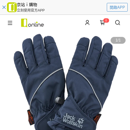
京站ｉ購物
開啟APP
立刻使用官方APP
0
1
/
1