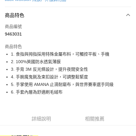
LINE Pay
商品特色
Apple Pay
商品編號
街口支付
9463031
悠遊付
商品特色
Google Pay
1. 食指與拇指採用特殊金屬布料，可觸控平板、手機
全盈+PAY
2. 100%英國防水透氣薄膜
3. 手背 3M 反光條設計，提升夜間安全性
大哥付你分期
4. 手腕魔鬼氈及束扣設計，可調整鬆緊度
相關說明
5. 手掌使用 AMANA 止滑耐磨布，與世界賽車選手同級
【大哥付你分期使用說明】
AFTEE先享後付
1.本服務由台灣大哥大提供，台灣大哥大用戶可立即使用無須另外申請。
6. 手套內層為舒適刷毛絨布
2.付款方式選擇「大哥付你分期」，訂單成立後會自動跳轉到大哥付的交易
相關說明
流程，驗證手機門號後，選擇欲分期的期數、繳款截止日，確認付款後即完
【關於「AFTEE先享後付」】
成交易。
ATM付款
AFTEE先享後付是「在收到商品之後才付款」的支付方式。 讓您購物簡單
3.實際核准額度、可分期數及費用金額請依後續交易確認頁面所載為準。
便利好安心！
詳細說明
相關推薦
4.訂單成立30分鐘內，如未前往確認交易或遇審核未通過，訂單將自動取
１．簡單：不需註冊會員、不需綁卡、不需儲值。
運送方式
消。如遇「轉專審核」未通過狀況，表示未達大哥付你分期系統評分，恕無
２．便利：只要手機號碼，簡訊認證，即可結帳。
法說明評估內容。
３．安心：先確認商品／服務後，再付款。
付款後全家取貨
【繳款方式說明】