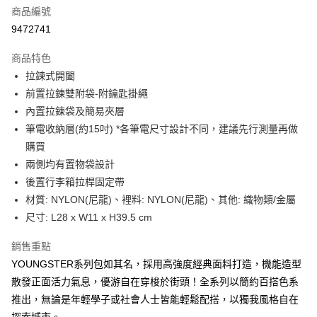
合作金庫商業銀行
第一商業銀行
LINE Pay
商品編號
華南商業銀行
彰化商業銀行
9472741
Apple Pay
上海商業儲蓄銀行
台北富邦商業銀行
國泰世華商業銀行
兆豐國際商業銀行
商品特色
街口支付
臺灣中小企業銀行
台中商業銀行
拉鍊式開闔
匯豐（台灣）商業銀行
華泰商業銀行
悠遊付
前置拉鍊雙附袋-附鑰匙掛繩
聯邦商業銀行
遠東國際商業銀行
元大商業銀行
永豐商業銀行
內置拉鍊袋及簡易夾層
Google Pay
玉山商業銀行
星展（台灣）商業銀行
筆電收納層(約15吋) *各筆電尺寸設計不同，建議先行測量再做
台新國際商業銀行
中國信託商業銀行
全盈+PAY
購買
台灣樂天信用卡公司
兩側均有置物袋設計
大哥付你分期
後置行李箱拉桿固定帶
相關說明
材質: NYLON(尼龍)、裡料: NYLON(尼龍)、其他: 織物類/金屬
【大哥付你分期使用說明】
AFTEE先享後付
1.本服務由台灣大哥大提供，台灣大哥大用戶可立即使用無須另外申請。
尺寸: L28 x W11 x H39.5 cm
2.付款方式選擇「大哥付你分期」，訂單成立後會自動跳轉到大哥付的交易
相關說明
流程，驗證手機門號後，選擇欲分期的期數、繳款截止日，確認付款後即完
【關於「AFTEE先享後付」】
銷售重點
成交易。
ATM付款
AFTEE先享後付是「在收到商品之後才付款」的支付方式。 讓您購物簡單
YOUNGSTER系列包如其名，採用高強度經典面料打造，機能造型
3.實際核准額度、可分期數及費用金額請依後續交易確認頁面所載為準。
便利好安心！
4.訂單成立30分鐘內，如未前往確認交易或遇審核未通過，訂單將自動取
散發正面活力氣息，優游自在穿梭於街頭！全系列以簡約百搭色系
１．簡單：不需註冊會員、不需綁卡、不需儲值。
運送方式
消。如遇「轉專審核」未通過狀況，表示未達大哥付你分期系統評分，恕無
２．便利：只要手機號碼，簡訊認證，即可結帳。
推出，無論是年輕學子或社會人士皆能輕鬆配搭，以獨我風格自在
法說明評估內容。
３．安心：先確認商品／服務後，再付款。
付款後全家取貨
【繳款方式說明】