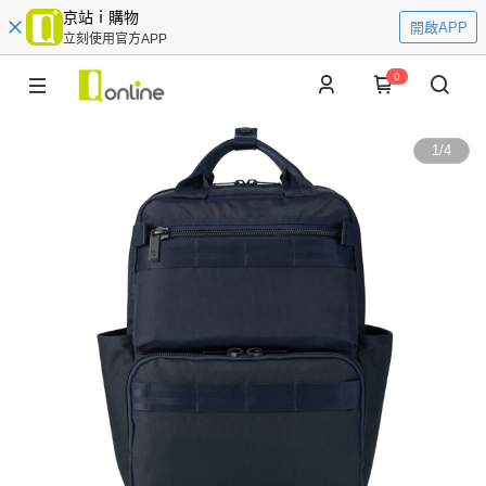
京站ｉ購物
開啟APP
立刻使用官方APP
0
1
/
4