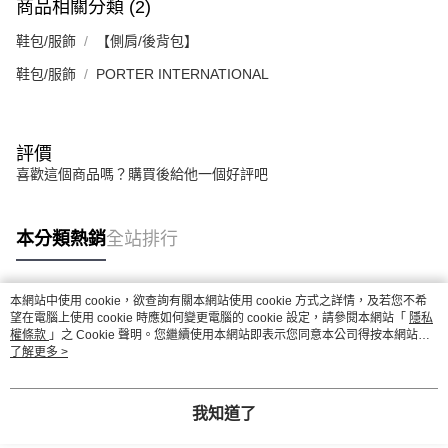
商品相關分類 (2)
請求用戶進行身份認證。
５．嚴禁一人註冊多個帳號或使用他人資訊註冊。若發現惡意使用之情形，
鞋包/服飾
【側肩/後背包】
恩沛科技股份有限公司將有權停止該用戶之使用額度並採取法律行動。
鞋包/服飾
PORTER INTERNATIONAL
評價
喜歡這個商品嗎？購買後給他一個好評吧
本分類熱銷
全站排行
本網站中使用 cookie，欲查詢有關本網站使用 cookie 方式之詳情，及若您不希
熱門標籤
望在電腦上使用 cookie 時應如何變更電腦的 cookie 設定，請參閱本網站「
隱私
權條款
」之 Cookie 聲明。您繼續使用本網站即表示您同意本公司得按本網站使
用條款之 Cookie 聲明使用 cookie。
了解更多 >
我知道了