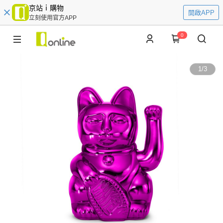
京站ｉ購物
開啟APP
立刻使用官方APP
0
1
/
3