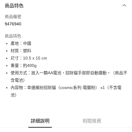
商品特色
Apple Pay
商品編號
街口支付
9476940
悠遊付
商品特色
Google Pay
產地：中國
全盈+PAY
材質：塑料
尺寸：10.5 x 15 cm
大哥付你分期
重量：約400g
相關說明
使用方式：放入一顆AA電池，招財貓手部即自動擺動。（商品不
【大哥付你分期使用說明】
AFTEE先享後付
1.本服務由台灣大哥大提供，台灣大哥大用戶可立即使用無須另外申請。
含電池）
2.付款方式選擇「大哥付你分期」，訂單成立後會自動跳轉到大哥付的交易
相關說明
內容物：幸運繽紛招財貓（cosmic系列-電鍍粉） x1（不含電
流程，驗證手機門號後，選擇欲分期的期數、繳款截止日，確認付款後即完
【關於「AFTEE先享後付」】
池）
成交易。
ATM付款
AFTEE先享後付是「在收到商品之後才付款」的支付方式。 讓您購物簡單
3.實際核准額度、可分期數及費用金額請依後續交易確認頁面所載為準。
便利好安心！
4.訂單成立30分鐘內，如未前往確認交易或遇審核未通過，訂單將自動取
１．簡單：不需註冊會員、不需綁卡、不需儲值。
運送方式
消。如遇「轉專審核」未通過狀況，表示未達大哥付你分期系統評分，恕無
２．便利：只要手機號碼，簡訊認證，即可結帳。
法說明評估內容。
３．安心：先確認商品／服務後，再付款。
詳細說明
相關推薦
宅配
【繳款方式說明】
1.分期款項不併入電信帳單，「大哥付你分期」於每月結算日後寄送繳費提
每筆NT$100，滿NT$1,000(含以上)免運費
【「AFTEE先享後付」結帳流程】