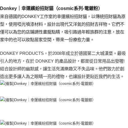
醒簡訊。
１．於結帳方式選擇「AFTEE先享後付」後，將跳轉至「AFTEE先享後付」
2.透過簡訊連結打開帳單後，可選擇「超商條碼／台灣大直營門市／銀行轉
京站台北店客服中心(1F星巴克旁) 即日起不提供京站紙袋，取件時
Donkey｜幸運繽紛招財貓（cosmic系列-電鍍粉）
結帳頁面，進行簡訊認證並確認金額後，即可完成結帳。
帳／街口支付／iPASS MONEY」等通路繳費。
２．訂單成立數日內，您將收到繳費通知簡訊。
請自備購物袋，若需購買紙袋可現場詢問
來自德國的DONKEY工作室的幸運繽紛招財貓，以傳統招財貓為原
３．收到繳費通知簡訊後14天內，點擊此簡訊中的連結，可透過四大超商／
【注意事項】
免運費
ATM／網路銀行／等多元方式進行付款，方視為交易完成。
型，使用啞光噴漆材料，設計出現代又洋氣的招財吉祥物。它們不
1.本服務係由「台灣大哥大股份有限公司」（以下簡稱本公司）所提供，讓
※ 請注意：結帳手續完成當下不需立刻繳費，但若您需要取消訂單，請聯絡
僅可以為您的店鋪調性畫龍點睛，吸引路過年輕族群的注意，放在
用戶於交易時，得透過本服務購買商品或服務，並由商店將買賣／分期付款
購買商品的店家。未經商家同意取消之訂單仍視為有效，需透過AFTEE先享
買賣價金債權讓與本公司後，依約使用本公司帳單繳交帳款。
後付繳納相關費用。
家中的也可以妝點居家空間，帶來一份療愈力量。
2.基於同意付款使用「大哥付你分期」之契約關係目的，商店將以您的個人
※ 交易是否成功請以「AFTEE先享後付 」之結帳頁面顯示為準，若有關於
資料（包含姓名、電話或地址）提供予台灣大哥大進項蒐集、處理及利用，
是否繳費成功／繳費後需取消欲退款等相關疑問，請聯繫「AFTEE先享後付
由本公司與您本人進行分期帳單所需資料之確認、核對及更正。
DONKEY PRODUCTS，於2008年成立於德國第二大城漢堡。最吸
客戶支援中心」
https://netprotections.freshdesk.com/support/home
3.完整用戶服務條款，請詳閱以下連結：
https://oppay.tw/userRule
引人的地方，在於 DONKEY 的產品設計，都是從日常用品出發喔!
【注意事項】
結合設計師的幽默感，讓生活充滿樂趣又不失品味。他們致力於創
１．透過由恩沛科技股份有限公司提供之「AFTEE先享後付」服務完成之交
易，需依本服務之必要範圍內提供個人資料，並將交易相關給付款項請求債
造出更多讓人為之眼睛一亮的禮物，也讓設計更貼近我們的生活。
權轉讓予恩沛科技股份有限公司。
２．關於個人資料處理事宜，請瀏覽以下網址：
https://aftee.tw/terms/#terms3
３．未成年的使用者請事先徵得法定代理人或監護人之同意方可使用
「AFTEE先享後付」，若未經同意申辦者引起之損失，本公司不負相關責
任。
４．使用「AFTEE先享後付」時，將依據個別帳號之用戶狀況，依本公司即
時審查核予不同之上限額度；若仍有額度不足之情形，本公司將視審查結果
請求用戶進行身份認證。
５．嚴禁一人註冊多個帳號或使用他人資訊註冊。若發現惡意使用之情形，