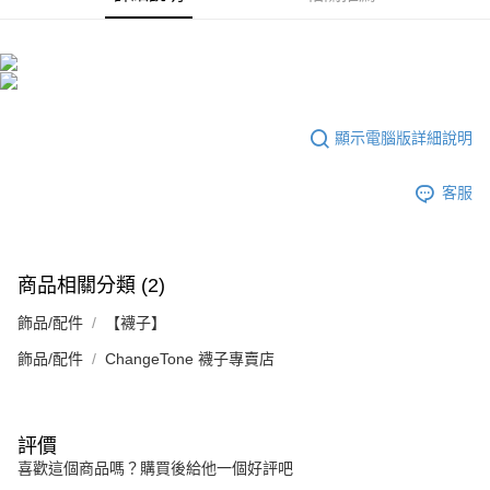
１．於結帳方式選擇「AFTEE先享後付」後，將跳轉至「AFTEE先享後付」
2.透過簡訊連結打開帳單後，可選擇「超商條碼／台灣大直營門市／銀行轉
付款後7-11取貨
結帳頁面，進行簡訊認證並確認金額後，即可完成結帳。
帳／街口支付／iPASS MONEY」等通路繳費。
２．訂單成立數日內，您將收到繳費通知簡訊。
每筆NT$70，滿NT$899(含以上)免運費
３．收到繳費通知簡訊後14天內，點擊此簡訊中的連結，可透過四大超商／
【注意事項】
ATM／網路銀行／等多元方式進行付款，方視為交易完成。
宅配
1.本服務係由「台灣大哥大股份有限公司」（以下簡稱本公司）所提供，讓
※ 請注意：結帳手續完成當下不需立刻繳費，但若您需要取消訂單，請聯絡
用戶於交易時，得透過本服務購買商品或服務，並由商店將買賣／分期付款
每筆NT$100，滿NT$1,000(含以上)免運費
購買商品的店家。未經商家同意取消之訂單仍視為有效，需透過AFTEE先享
買賣價金債權讓與本公司後，依約使用本公司帳單繳交帳款。
顯示電腦版詳細說明
後付繳納相關費用。
2.基於同意付款使用「大哥付你分期」之契約關係目的，商店將以您的個人
京站台北店客服中心(1F星巴克旁) 即日起不提供京站紙袋，取件時
※ 交易是否成功請以「AFTEE先享後付 」之結帳頁面顯示為準，若有關於
資料（包含姓名、電話或地址）提供予台灣大哥大進項蒐集、處理及利用，
是否繳費成功／繳費後需取消欲退款等相關疑問，請聯繫「AFTEE先享後付
請自備購物袋，若需購買紙袋可現場詢問
由本公司與您本人進行分期帳單所需資料之確認、核對及更正。
客服
客戶支援中心」
https://netprotections.freshdesk.com/support/home
3.完整用戶服務條款，請詳閱以下連結：
https://oppay.tw/userRule
免運費
【注意事項】
１．透過由恩沛科技股份有限公司提供之「AFTEE先享後付」服務完成之交
易，需依本服務之必要範圍內提供個人資料，並將交易相關給付款項請求債
商品相關分類 (2)
權轉讓予恩沛科技股份有限公司。
２．關於個人資料處理事宜，請瀏覽以下網址：
飾品/配件
【襪子】
https://aftee.tw/terms/#terms3
３．未成年的使用者請事先徵得法定代理人或監護人之同意方可使用
飾品/配件
ChangeTone 襪子專賣店
「AFTEE先享後付」，若未經同意申辦者引起之損失，本公司不負相關責
任。
４．使用「AFTEE先享後付」時，將依據個別帳號之用戶狀況，依本公司即
時審查核予不同之上限額度；若仍有額度不足之情形，本公司將視審查結果
評價
請求用戶進行身份認證。
喜歡這個商品嗎？購買後給他一個好評吧
５．嚴禁一人註冊多個帳號或使用他人資訊註冊。若發現惡意使用之情形，