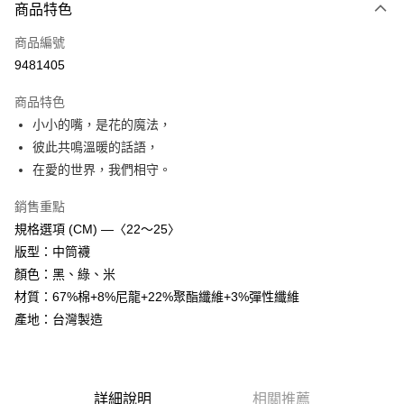
商品特色
Apple Pay
商品編號
街口支付
9481405
悠遊付
商品特色
Google Pay
小小的嘴，是花的魔法，
全盈+PAY
彼此共鳴溫暖的話語，
在愛的世界，我們相守。
大哥付你分期
相關說明
銷售重點
【大哥付你分期使用說明】
規格選項 (CM) —〈22～25〉
AFTEE先享後付
1.本服務由台灣大哥大提供，台灣大哥大用戶可立即使用無須另外申請。
版型：中筒襪
2.付款方式選擇「大哥付你分期」，訂單成立後會自動跳轉到大哥付的交易
相關說明
流程，驗證手機門號後，選擇欲分期的期數、繳款截止日，確認付款後即完
顏色：黑、綠、米
【關於「AFTEE先享後付」】
成交易。
ATM付款
AFTEE先享後付是「在收到商品之後才付款」的支付方式。 讓您購物簡單
材質：67%棉+8%尼龍+22%聚酯纖維+3%彈性纖維
3.實際核准額度、可分期數及費用金額請依後續交易確認頁面所載為準。
便利好安心！
4.訂單成立30分鐘內，如未前往確認交易或遇審核未通過，訂單將自動取
產地：台灣製造
１．簡單：不需註冊會員、不需綁卡、不需儲值。
運送方式
消。如遇「轉專審核」未通過狀況，表示未達大哥付你分期系統評分，恕無
２．便利：只要手機號碼，簡訊認證，即可結帳。
法說明評估內容。
３．安心：先確認商品／服務後，再付款。
付款後全家取貨
【繳款方式說明】
1.分期款項不併入電信帳單，「大哥付你分期」於每月結算日後寄送繳費提
每筆NT$70，滿NT$899(含以上)免運費
【「AFTEE先享後付」結帳流程】
醒簡訊。
詳細說明
相關推薦