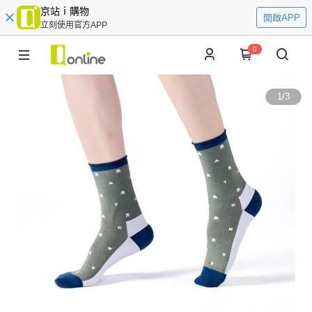
京站ｉ購物
開啟APP
立刻使用官方APP
0
1
/
3