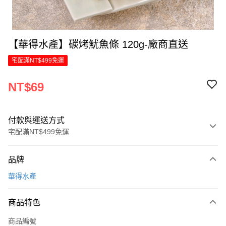
【華得水產】碳烤魷魚條 120g-廠商直送
宅配滿NT$499免運
NT$69
付款與運送方式
宅配滿NT$499免運
付款方式
品牌
信用卡一次付款
華得水產
LINE Pay
商品特色
Apple Pay
商品編號
街口支付