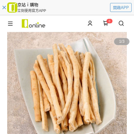
京站ｉ購物
開啟APP
立刻使用官方APP
0
1
/
3