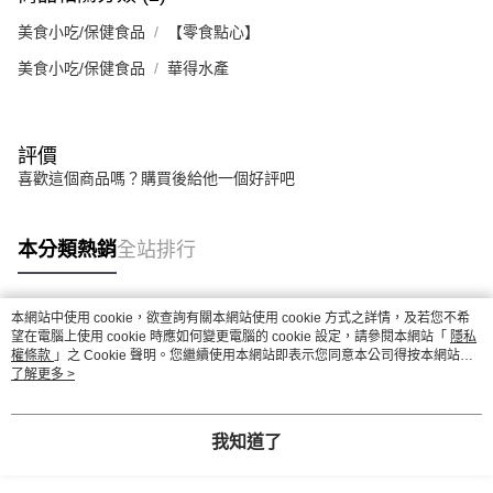
美食小吃/保健食品
【零食點心】
美食小吃/保健食品
華得水產
評價
喜歡這個商品嗎？購買後給他一個好評吧
本分類熱銷
全站排行
本網站中使用 cookie，欲查詢有關本網站使用 cookie 方式之詳情，及若您不希
熱門標籤
望在電腦上使用 cookie 時應如何變更電腦的 cookie 設定，請參閱本網站「
隱私
權條款
」之 Cookie 聲明。您繼續使用本網站即表示您同意本公司得按本網站使
用條款之 Cookie 聲明使用 cookie。
了解更多 >
我知道了