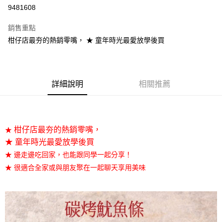
9481608
悠遊付
銷售重點
Google Pay
柑仔店最夯的熱銷零嘴， ★ 童年時光最愛放學後買
全盈+PAY
大哥付你分期
相關說明
詳細說明
相關推薦
【大哥付你分期使用說明】
AFTEE先享後付
1.本服務由台灣大哥大提供，台灣大哥大用戶可立即使用無須另外申請。
2.付款方式選擇「大哥付你分期」，訂單成立後會自動跳轉到大哥付的交易
相關說明
流程，驗證手機門號後，選擇欲分期的期數、繳款截止日，確認付款後即完
【關於「AFTEE先享後付」】
成交易。
柑仔店最夯的熱銷零嘴，
★
ATM付款
AFTEE先享後付是「在收到商品之後才付款」的支付方式。 讓您購物簡單
3.實際核准額度、可分期數及費用金額請依後續交易確認頁面所載為準。
便利好安心！
★ 童年時光最愛放學後買
4.訂單成立30分鐘內，如未前往確認交易或遇審核未通過，訂單將自動取
１．簡單：不需註冊會員、不需綁卡、不需儲值。
運送方式
★ 邊走邊吃回家，也能跟同學一起分享！
消。如遇「轉專審核」未通過狀況，表示未達大哥付你分期系統評分，恕無
２．便利：只要手機號碼，簡訊認證，即可結帳。
法說明評估內容。
★ 很適合全家或與朋友聚在一起聊天享用美味
３．安心：先確認商品／服務後，再付款。
華得水產-常溫宅配
【繳款方式說明】
1.分期款項不併入電信帳單，「大哥付你分期」於每月結算日後寄送繳費提
每筆NT$100，滿NT$499(含以上)免運費
【「AFTEE先享後付」結帳流程】
醒簡訊。
１．於結帳方式選擇「AFTEE先享後付」後，將跳轉至「AFTEE先享後付」
2.透過簡訊連結打開帳單後，可選擇「超商條碼／台灣大直營門市／銀行轉
結帳頁面，進行簡訊認證並確認金額後，即可完成結帳。
帳／街口支付／iPASS MONEY」等通路繳費。
２．訂單成立數日內，您將收到繳費通知簡訊。
３．收到繳費通知簡訊後14天內，點擊此簡訊中的連結，可透過四大超商／