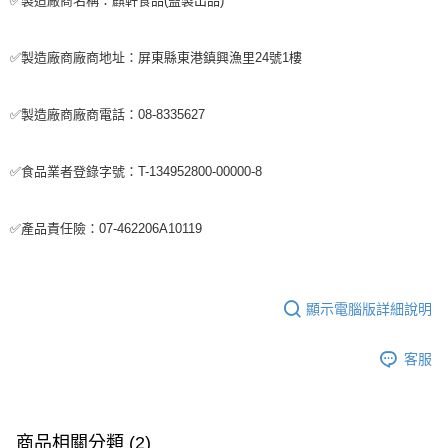
✅製造廠商名稱：麒軒食品(監製出品)
✅製造廠商廠商地址：屏東縣東港鎮興漁里24號1樓
✅製造廠商廠商電話：08-8335627
✅食品業者登錄字號：T-134952800-00000-8
✅產品責任險：07-462206A10119
顯示電腦版詳細說明
客服
商品相關分類 (2)