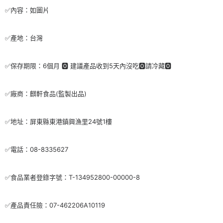
✅內容：如圖片
✅產地：台灣
✅保存期限：6個月 🅾 建議產品收到5天內沒吃🅾請冷藏🅾
✅廠商：麒軒食品(監製出品)
✅地址：屏東縣東港鎮興漁里24號1樓
✅電話：08-8335627
✅食品業者登錄字號：T-134952800-00000-8
✅產品責任險：07-462206A10119