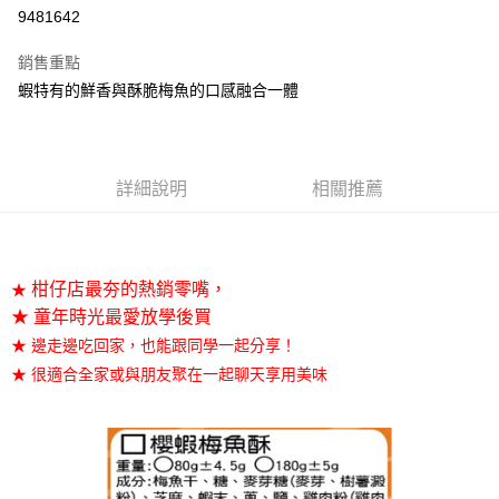
9481642
悠遊付
銷售重點
Google Pay
蝦特有的鮮香與酥脆梅魚的口感融合一體
全盈+PAY
大哥付你分期
相關說明
詳細說明
相關推薦
【大哥付你分期使用說明】
AFTEE先享後付
1.本服務由台灣大哥大提供，台灣大哥大用戶可立即使用無須另外申請。
2.付款方式選擇「大哥付你分期」，訂單成立後會自動跳轉到大哥付的交易
相關說明
流程，驗證手機門號後，選擇欲分期的期數、繳款截止日，確認付款後即完
【關於「AFTEE先享後付」】
柑仔店最夯的熱銷零嘴，
成交易。
★
ATM付款
AFTEE先享後付是「在收到商品之後才付款」的支付方式。 讓您購物簡單
3.實際核准額度、可分期數及費用金額請依後續交易確認頁面所載為準。
★ 童年時光最愛放學後買
便利好安心！
4.訂單成立30分鐘內，如未前往確認交易或遇審核未通過，訂單將自動取
１．簡單：不需註冊會員、不需綁卡、不需儲值。
★ 邊走邊吃回家，也能跟同學一起分享！
運送方式
消。如遇「轉專審核」未通過狀況，表示未達大哥付你分期系統評分，恕無
２．便利：只要手機號碼，簡訊認證，即可結帳。
法說明評估內容。
★ 很適合全家或與朋友聚在一起聊天享用美味
３．安心：先確認商品／服務後，再付款。
華得水產-常溫宅配
【繳款方式說明】
1.分期款項不併入電信帳單，「大哥付你分期」於每月結算日後寄送繳費提
每筆NT$100，滿NT$499(含以上)免運費
【「AFTEE先享後付」結帳流程】
醒簡訊。
１．於結帳方式選擇「AFTEE先享後付」後，將跳轉至「AFTEE先享後付」
2.透過簡訊連結打開帳單後，可選擇「超商條碼／台灣大直營門市／銀行轉
結帳頁面，進行簡訊認證並確認金額後，即可完成結帳。
帳／街口支付／iPASS MONEY」等通路繳費。
２．訂單成立數日內，您將收到繳費通知簡訊。
３．收到繳費通知簡訊後14天內，點擊此簡訊中的連結，可透過四大超商／