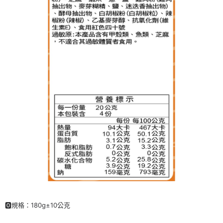
【注意事項】
ATM／網路銀行／等多元方式進行付款，方視為交易完成。
1.本服務係由「台灣大哥大股份有限公司」（以下簡稱本公司）所提供，讓
※ 請注意：結帳手續完成當下不需立刻繳費，但若您需要取消訂單，請聯絡
用戶於交易時，得透過本服務購買商品或服務，並由商店將買賣／分期付款
購買商品的店家。未經商家同意取消之訂單仍視為有效，需透過AFTEE先享
買賣價金債權讓與本公司後，依約使用本公司帳單繳交帳款。
後付繳納相關費用。
2.基於同意付款使用「大哥付你分期」之契約關係目的，商店將以您的個人
※ 交易是否成功請以「AFTEE先享後付 」之結帳頁面顯示為準，若有關於
資料（包含姓名、電話或地址）提供予台灣大哥大進項蒐集、處理及利用，
是否繳費成功／繳費後需取消欲退款等相關疑問，請聯繫「AFTEE先享後付
由本公司與您本人進行分期帳單所需資料之確認、核對及更正。
客戶支援中心」
https://netprotections.freshdesk.com/support/home
3.完整用戶服務條款，請詳閱以下連結：
https://oppay.tw/userRule
【注意事項】
１．透過由恩沛科技股份有限公司提供之「AFTEE先享後付」服務完成之交
易，需依本服務之必要範圍內提供個人資料，並將交易相關給付款項請求債
權轉讓予恩沛科技股份有限公司。
２．關於個人資料處理事宜，請瀏覽以下網址：
https://aftee.tw/terms/#terms3
３．未成年的使用者請事先徵得法定代理人或監護人之同意方可使用
「AFTEE先享後付」，若未經同意申辦者引起之損失，本公司不負相關責
任。
４．使用「AFTEE先享後付」時，將依據個別帳號之用戶狀況，依本公司即
時審查核予不同之上限額度；若仍有額度不足之情形，本公司將視審查結果
請求用戶進行身份認證。
５．嚴禁一人註冊多個帳號或使用他人資訊註冊。若發現惡意使用之情形，
恩沛科技股份有限公司將有權停止該用戶之使用額度並採取法律行動。
🅾規格：180g±10公克