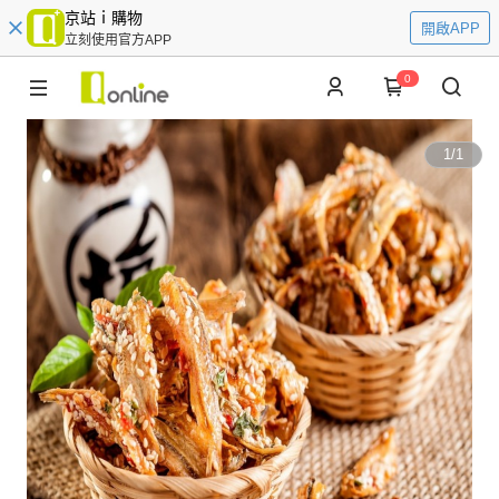
京站ｉ購物
開啟APP
立刻使用官方APP
0
1
/
1