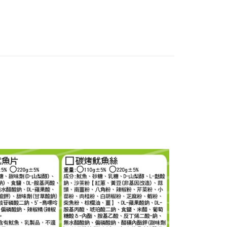
享後付
由台灣大哥大提供，台灣大哥大用戶可立即使用無須另外申請。
式選擇「大哥付你分期」，訂單成立後會自動跳轉到大哥付的交易
證手機門號後，選擇欲分期的期數、繳款截止日，確認付款後即
FTEE先享後付」】
。
先享後付是「在收到商品之後才付款」的支付方式。 讓您購物簡單
准額度、可分期數及費用金額請依後續交易確認頁面所載為準。
心！
立30分鐘內，如未前往確認交易或遇審核未通過，訂單將自動取
：不需註冊會員、不需綁卡、不需儲值。
「轉專審核」未通過狀況，表示未達大哥付你分期系統評分，恕
：只要手機號碼，簡訊認證，即可結帳。
評估內容。
：先確認商品／服務後，再付款。
式說明】
常溫宅配
項不併入電信帳單，「大哥付你分期」於每月結算日後寄送繳費提
EE先享後付」結帳流程】
00，滿NT$499(含以上)免運費
方式選擇「AFTEE先享後付」後，將跳轉至「AFTEE先享後
訊連結打開帳單後，可選擇「超商條碼／台灣大直營門市／銀行轉
頁面，進行簡訊認證並確認金額後，即可完成結帳。
付／iPASS MONEY」等通路繳費。
成立數日內，您將收到繳費通知簡訊。
費通知簡訊後14天內，點擊此簡訊中的連結，可透過四大超商
項】
網路銀行／等多元方式進行付款，方視為交易完成。
係由「台灣大哥大股份有限公司」（以下簡稱本公司）所提供，讓
：結帳手續完成當下不需立刻繳費，但若您需要取消訂單，請聯
易時，得透過本服務購買商品或服務，並由商店將買賣／分期付
的店家。未經商家同意取消之訂單仍視為有效，需透過AFTEE
金債權讓與本公司後，依約使用本公司帳單繳交帳款。
繳納相關費用。
意付款使用「大哥付你分期」之契約關係目的，商店將以您的個人
否成功請以「AFTEE先享後付 」之結帳頁面顯示為準，若有關於
含姓名、電話或地址）提供予台灣大哥大進項蒐集、處理及利
功／繳費後需取消欲退款等相關疑問，請聯繫「AFTEE先享後
公司與您本人進行分期帳單所需資料之確認、核對及更正。
援中心」
https://netprotections.freshdesk.com/support/home
戶服務條款，請詳閱以下連結：
https://oppay.tw/userRule
項】
恩沛科技股份有限公司提供之「AFTEE先享後付」服務完成之
依本服務之必要範圍內提供個人資料，並將交易相關給付款項請