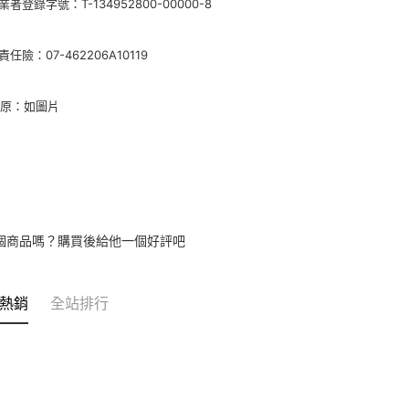
者登錄字號：T-134952800-00000-8
任險：07-462206A10119
敏原：如圖片
個商品嗎？購買後給他一個好評吧
熱銷
全站排行