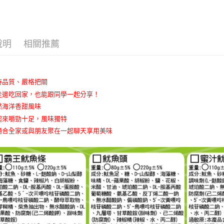
AFTEE先
1.本服務
2.付款方
相關說明
流程，驗
【關於「A
ATM付款
完成交易
AFTEE
3.實際核
便利好安
說明
相關推薦
4.訂單成
１．簡單
消。如遇
２．便利
運送方式
無法說明
３．安心
【繳款方
華得水產-
持品質、嚴格把關
1.分期款
【「AFT
醒簡訊。
走邊吃回家，也能跟同學一起分享！
每筆NT$1
１．於結帳
2.透過簡
付」結帳
然海洋香甜風味
帳／街口支
２．訂單
起來嚼勁十足，風味獨特
３．收到繳
【注意事
適合全家或與朋友聚在一起聊天享用美味
／ATM／
1.本服務
※ 請注意
用戶於交
絡購買商品
款買賣價
先享後付
2.基於同
※ 交易是
資料（包
是否繳費成
用，由本
付客戶支
3.完整用
【注意事
１．透過由
交易，需