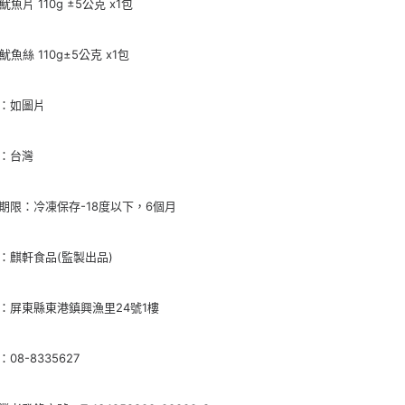
魷魚片 110g ±5公克 x1包
魷魚絲 110g±5公克 x1包
：如圖片
：台灣
期限：冷凍保存-18度以下，6個月
：麒軒食品(監製出品)
：屏東縣東港鎮興漁里24號1樓
08-8335627