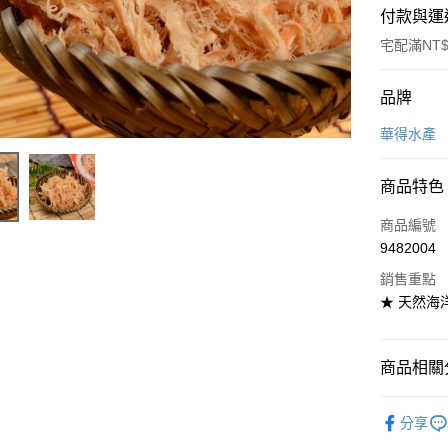
付款與運
宅配滿NT$
付款方式
品牌
信用卡一
華得水產
LINE Pay
商品特色
Apple Pay
商品編號
街口支付
9482004
銷售重點
悠遊付
★ 天然海
Google Pa
全盈+PAY
商品相關分
大哥付你
美食小吃/
相關說明
分享
【大哥付
美食小吃/