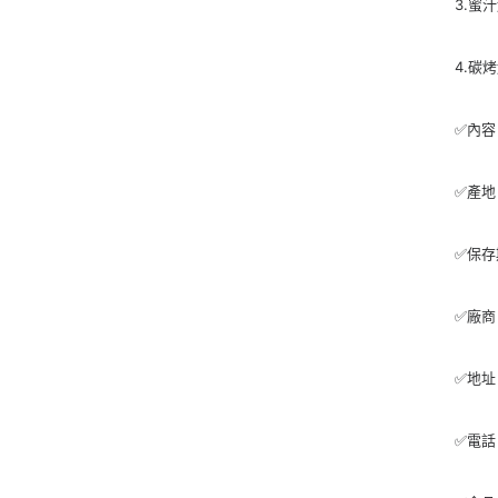
3.蜜汁
4.碳烤
✅內容
✅產地
✅保存
✅廠商
✅地址
✅電話：