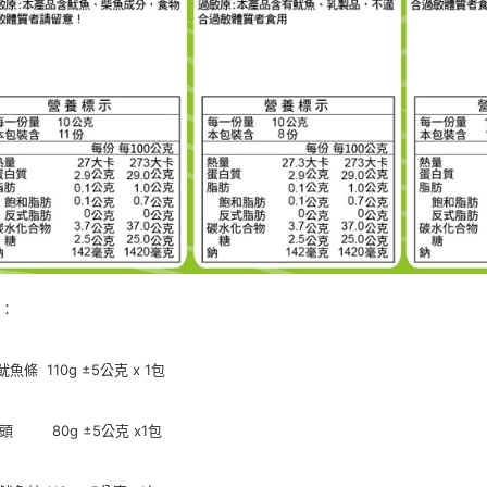
求債權轉
２．關於
https://aft
３．未成
「AFTE
任。
４．使用「
即時審查
結果請求
５．嚴禁
形，恩沛
動。
格：
魷魚條 110g ±5公克 x 1包
魚頭 80g ±5公克 x1包