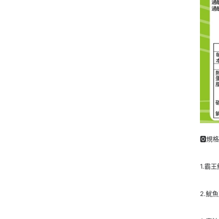
🅾規
1.霸王
2.魷