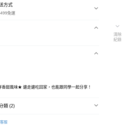
送方式
499免運
清除
次付款
紀錄
洋香甜風味★ 邊走邊吃回家，也能跟同學一起分享！
y
類 (2)
分期
保健食品
【零食點心】
客服
你分期使用說明】
保健食品
華得水產