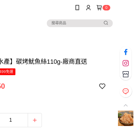
0
水產】碳烤魷魚絲110g-廠商直送
499免運
50