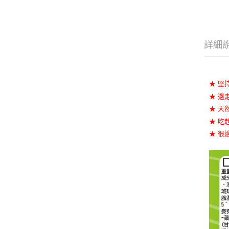
詳細
★ 堅
★ 邊
★ 天
★ 吃
★ 很