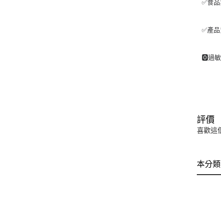
✅食品業
✅產品責
🅾過
評價
喜歡這
本分類