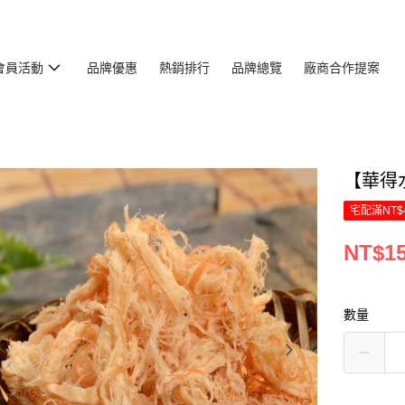
會員活動
品牌優惠
熱銷排行
品牌總覽
廠商合作提案
【華得
宅配滿NT$
NT$1
數量