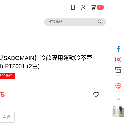
0
曼SADOMAIN】冷飲專用運動冷萃壺
l) PT2001 (2色)
899免運
75
白色