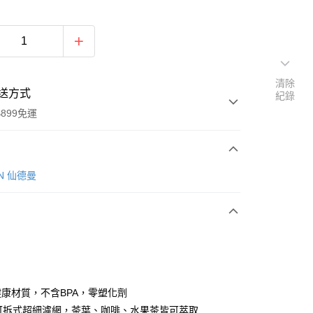
清除
送方式
紀錄
899免運
次付款
IN 仙德曼
an健康材質，不含BPA，零塑化劑
y
目可拆式超細濾網，茶葉、咖啡、水果茶皆可萃取