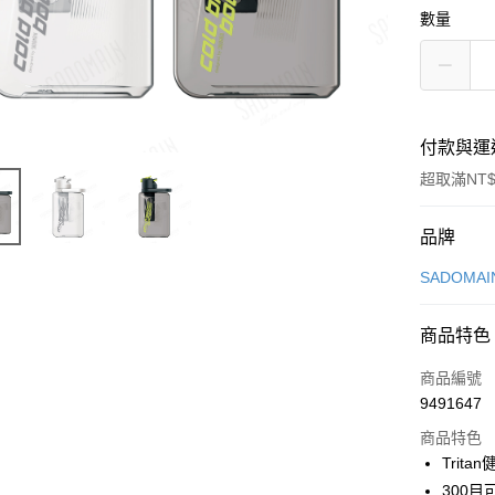
數量
付款與運
超取滿NT$
付款方式
品牌
信用卡一
SADOMA
LINE Pay
商品特色
Apple Pay
商品編號
街口支付
9491647
商品特色
悠遊付
Trit
Google Pa
300