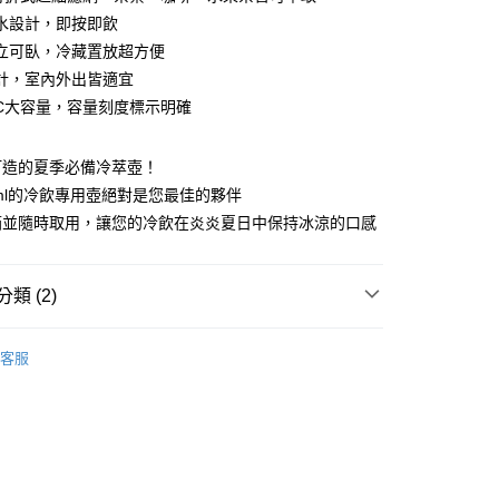
水設計，即按即飲
立可臥，冷藏置放超方便
分期
計，室內外出皆適宜
0CC大容量，容量刻度標示明確
你分期使用說明】
享後付
由台灣大哥大提供，台灣大哥大用戶可立即使用無須另外申請。
式選擇「大哥付你分期」，訂單成立後會自動跳轉到大哥付的交易
打造的夏季必備冷萃壺！
證手機門號後，選擇欲分期的期數、繳款截止日，確認付款後即
FTEE先享後付」】
0ml的冷飲專用壺絕對是您最佳的夥伴
。
先享後付是「在收到商品之後才付款」的支付方式。 讓您購物簡單
准額度、可分期數及費用金額請依後續交易確認頁面所載為準。
心！
箱並隨時取用，讓您的冷飲在炎炎夏日中保持冰涼的口感
立30分鐘內，如未前往確認交易或遇審核未通過，訂單將自動取
：不需註冊會員、不需綁卡、不需儲值。
「轉專審核」未通過狀況，表示未達大哥付你分期系統評分，恕
：只要手機號碼，簡訊認證，即可結帳。
評估內容。
：先確認商品／服務後，再付款。
類 (2)
式說明】
家取貨
項不併入電信帳單，「大哥付你分期」於每月結算日後寄送繳費提
EE先享後付」結帳流程】
【杯/瓶/壺】
0，滿NT$899(含以上)免運費
方式選擇「AFTEE先享後付」後，將跳轉至「AFTEE先享後
訊連結打開帳單後，可選擇「超商條碼／台灣大直營門市／銀行轉
客服
頁面，進行簡訊認證並確認金額後，即可完成結帳。
仙德曼SADOMAIN
付／iPASS MONEY」等通路繳費。
1取貨
成立數日內，您將收到繳費通知簡訊。
費通知簡訊後14天內，點擊此簡訊中的連結，可透過四大超商
0，滿NT$899(含以上)免運費
項】
網路銀行／等多元方式進行付款，方視為交易完成。
係由「台灣大哥大股份有限公司」（以下簡稱本公司）所提供，讓
：結帳手續完成當下不需立刻繳費，但若您需要取消訂單，請聯
易時，得透過本服務購買商品或服務，並由商店將買賣／分期付
的店家。未經商家同意取消之訂單仍視為有效，需透過AFTEE
金債權讓與本公司後，依約使用本公司帳單繳交帳款。
繳納相關費用。
00，滿NT$1,000(含以上)免運費
意付款使用「大哥付你分期」之契約關係目的，商店將以您的個人