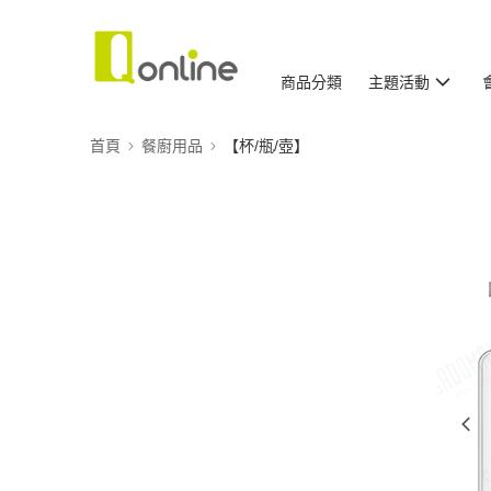
商品分類
主題活動
首頁
餐廚用品
【杯/瓶/壺】