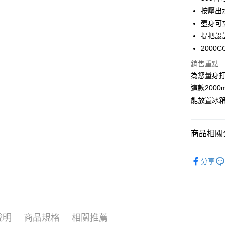
按壓出
全盈+PAY
壺身可
大哥付你
提把設
相關說明
200
【大哥付
AFTEE先
1.本服務
銷售重點
2.付款方
相關說明
為您量身
流程，驗
【關於「A
這款200
ATM付款
完成交易
AFTEE
3.實際核
便利好安
能放置冰
4.訂單成
１．簡單
消。如遇
２．便利
運送方式
無法說明
３．安心
商品相關分
【繳款方
付款後全
1.分期款
【「AFT
醒簡訊。
餐廚用品
每筆NT$7
１．於結帳
2.透過簡
分享
付」結帳
餐廚用品
帳／街口支
付款後7-1
２．訂單
３．收到繳
每筆NT$7
【注意事
／ATM／
1.本服務
※ 請注意
宅配
用戶於交
絡購買商品
款買賣價
說明
商品規格
相關推薦
先享後付
每筆NT$1
2.基於同