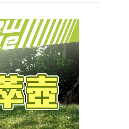
否成功請以「AFTEE先享後付 」之結帳頁面顯示為準，若有關於
含姓名、電話或地址）提供予台灣大哥大進項蒐集、處理及利
功／繳費後需取消欲退款等相關疑問，請聯繫「AFTEE先享後
客服中心(1F星巴克旁) 即日起不提供京站紙袋，取件時
公司與您本人進行分期帳單所需資料之確認、核對及更正。
援中心」
https://netprotections.freshdesk.com/support/home
物袋，若需購買紙袋可現場詢問
戶服務條款，請詳閱以下連結：
https://oppay.tw/userRule
項】
恩沛科技股份有限公司提供之「AFTEE先享後付」服務完成之
依本服務之必要範圍內提供個人資料，並將交易相關給付款項請
讓予恩沛科技股份有限公司。
個人資料處理事宜，請瀏覽以下網址：
ee.tw/terms/#terms3
年的使用者請事先徵得法定代理人或監護人之同意方可使用
E先享後付」，若未經同意申辦者引起之損失，本公司不負相關責
AFTEE先享後付」時，將依據個別帳號之用戶狀況，依本公司
核予不同之上限額度；若仍有額度不足之情形，本公司將視審查
用戶進行身份認證。
一人註冊多個帳號或使用他人資訊註冊。若發現惡意使用之情
科技股份有限公司將有權停止該用戶之使用額度並採取法律行