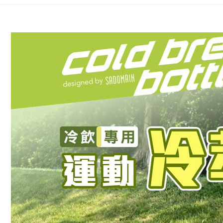
※ 交易是
資料（包
是否繳費成
京站台北店
用，由本
付客戶支
請自備購
3.完整用
免運費
【注意事
１．透過由
交易，需
求債權轉
２．關於
https://aft
３．未成
「AFTE
任。
４．使用「
即時審查
結果請求
５．嚴禁
形，恩沛
動。