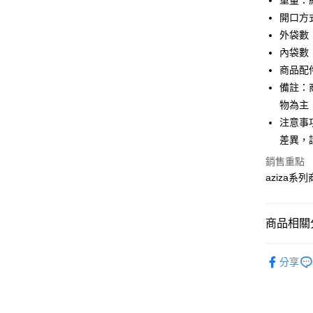
重量：約
相關說明
開口方
【大哥付
AFTEE先
外袋數
1.本服務
2.付款方
相關說明
內袋數
流程，驗
【關於「A
商品配
ATM付款
完成交易
AFTEE
3.實際核
備註：
便利好安
4.訂單成
１．簡單
物為主
消。如遇
２．便利
運送方式
注意事
無法說明
３．安心
【繳款方
差異，
付款後全
1.分期款
【「AFT
銷售重點
醒簡訊。
每筆NT$7
１．於結帳
2.透過簡
aziza
付」結帳
帳／街口支
付款後7-1
２．訂單
３．收到繳
每筆NT$7
【注意事
／ATM／
商品相關分
1.本服務
※ 請注意
宅配
用戶於交
絡購買商品
鞋包/服飾
款買賣價
先享後付
每筆NT$1
分享
2.基於同
※ 交易是
鞋包/服飾
資料（包
是否繳費成
京站台北店
用，由本
付客戶支
請自備購
3.完整用