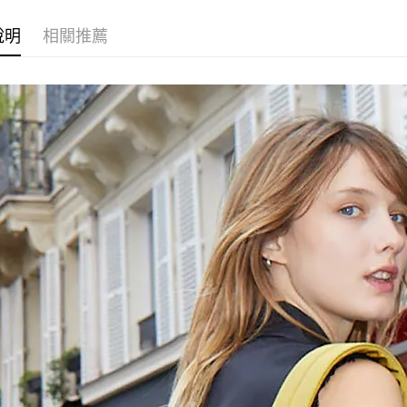
免運費
【注意事
１．透過由
說明
相關推薦
交易，需
求債權轉
２．關於
https://aft
３．未成
「AFTE
任。
４．使用「
即時審查
結果請求
５．嚴禁
形，恩沛
動。