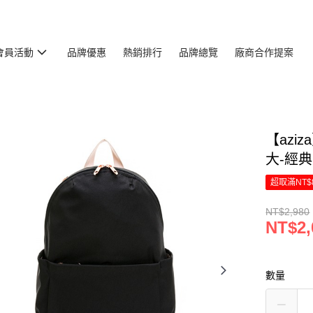
會員活動
品牌優惠
熱銷排行
品牌總覽
廠商合作提案
【azi
大-經典黑
超取滿NT$
NT$2,980
NT$2,
數量