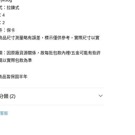
490g
式：拉鍊式
你分期使用說明】
享後付
：4
由台灣大哥大提供，台灣大哥大用戶可立即使用無須另外申請。
式選擇「大哥付你分期」，訂單成立後會自動跳轉到大哥付的交易
：2
證手機門號後，選擇欲分期的期數、繳款截止日，確認付款後即
FTEE先享後付」】
件：保卡
。
先享後付是「在收到商品之後才付款」的支付方式。 讓您購物簡單
准額度、可分期數及費用金額請依後續交易確認頁面所載為準。
商品尺寸測量略有誤差，標示僅供參考，實際尺寸以實
心！
立30分鐘內，如未前往確認交易或遇審核未通過，訂單將自動取
：不需註冊會員、不需綁卡、不需儲值。
「轉專審核」未通過狀況，表示未達大哥付你分期系統評分，恕
：只要手機號碼，簡訊認證，即可結帳。
項：因原廠貨源關係，故每批包款內裡/五金可能有些許
評估內容。
：先確認商品／服務後，再付款。
式說明】
請以實際包款為準
家取貨
項不併入電信帳單，「大哥付你分期」於每月結算日後寄送繳費提
EE先享後付」結帳流程】
0，滿NT$899(含以上)免運費
方式選擇「AFTEE先享後付」後，將跳轉至「AFTEE先享後
訊連結打開帳單後，可選擇「超商條碼／台灣大直營門市／銀行轉
系列商品皆保固半年
頁面，進行簡訊認證並確認金額後，即可完成結帳。
付／iPASS MONEY」等通路繳費。
1取貨
成立數日內，您將收到繳費通知簡訊。
費通知簡訊後14天內，點擊此簡訊中的連結，可透過四大超商
0，滿NT$899(含以上)免運費
項】
網路銀行／等多元方式進行付款，方視為交易完成。
類 (2)
係由「台灣大哥大股份有限公司」（以下簡稱本公司）所提供，讓
：結帳手續完成當下不需立刻繳費，但若您需要取消訂單，請聯
易時，得透過本服務購買商品或服務，並由商店將買賣／分期付
的店家。未經商家同意取消之訂單仍視為有效，需透過AFTEE
金債權讓與本公司後，依約使用本公司帳單繳交帳款。
【手提/手拿包】
繳納相關費用。
00，滿NT$1,000(含以上)免運費
客服
意付款使用「大哥付你分期」之契約關係目的，商店將以您的個人
否成功請以「AFTEE先享後付 」之結帳頁面顯示為準，若有關於
aziza
含姓名、電話或地址）提供予台灣大哥大進項蒐集、處理及利
功／繳費後需取消欲退款等相關疑問，請聯繫「AFTEE先享後
客服中心(1F星巴克旁) 即日起不提供京站紙袋，取件時
公司與您本人進行分期帳單所需資料之確認、核對及更正。
援中心」
https://netprotections.freshdesk.com/support/home
物袋，若需購買紙袋可現場詢問
戶服務條款，請詳閱以下連結：
https://oppay.tw/userRule