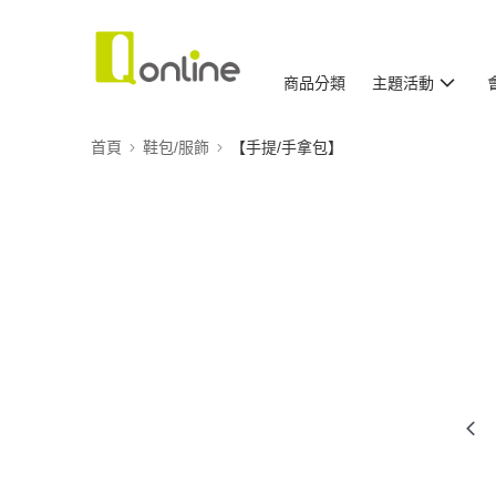
商品分類
主題活動
首頁
鞋包/服飾
【手提/手拿包】