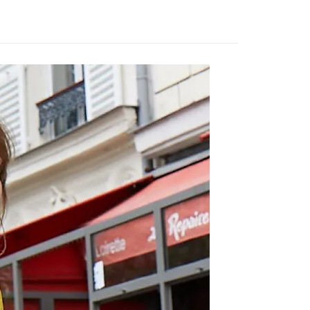
項】
恩沛科技股份有限公司提供之「AFTEE先享後付」服務完成之
依本服務之必要範圍內提供個人資料，並將交易相關給付款項請
讓予恩沛科技股份有限公司。
個人資料處理事宜，請瀏覽以下網址：
ee.tw/terms/#terms3
年的使用者請事先徵得法定代理人或監護人之同意方可使用
E先享後付」，若未經同意申辦者引起之損失，本公司不負相關責
AFTEE先享後付」時，將依據個別帳號之用戶狀況，依本公司
核予不同之上限額度；若仍有額度不足之情形，本公司將視審查
用戶進行身份認證。
一人註冊多個帳號或使用他人資訊註冊。若發現惡意使用之情
科技股份有限公司將有權停止該用戶之使用額度並採取法律行