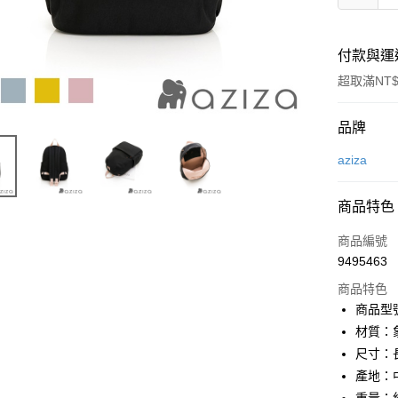
付款與運
超取滿NT$
付款方式
品牌
信用卡一
aziza
LINE Pay
商品特色
Apple Pay
商品編號
街口支付
9495463
商品特色
悠遊付
商品型號
Google Pa
材質：
尺寸：長
全盈+PAY
產地：
大哥付你