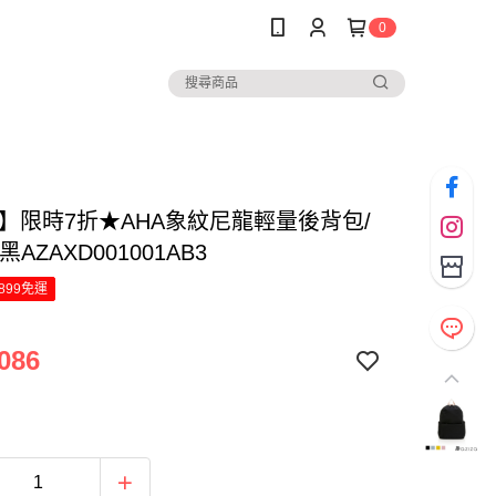
0
za】限時7折★AHA象紋尼龍輕量後背包/
AZAXD001001AB3
899免運
086