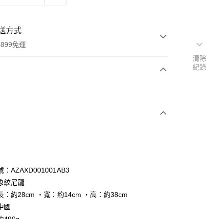
送方式
899免運
清除
紀錄
次付款
：AZAXD001001AB3
y
象紋尼龍
：約28cm ‧寬：約14cm ‧高：約38cm
中國
分期