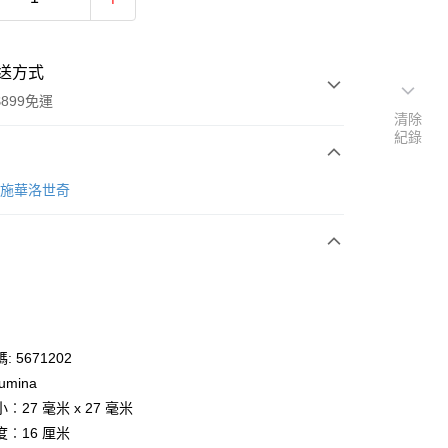
送方式
899免運
清除
紀錄
次付款
ki 施華洛世奇
期付款
0 利率 每期
NT$2,333
21家銀行
庫商業銀行
第一商業銀行
業銀行
彰化商業銀行
業儲蓄銀行
台北富邦商業銀行
華商業銀行
兆豐國際商業銀行
 5671202
小企業銀行
台中商業銀行
lumina
台灣）商業銀行
華泰商業銀行
︰27 毫米 x 27 毫米
業銀行
遠東國際商業銀行
︰16 厘米
業銀行
永豐商業銀行
y