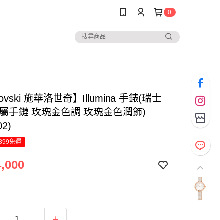
0
ovski 施華洛世奇】Illumina 手錶(瑞士
金屬手鏈 玫瑰金色調 玫瑰金色潤飾)
02)
899免運
,000