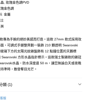
水晶, 玫瑰金色調PVD
業銀行
星展（台灣）商業銀行
際商業銀行
中國信託商業銀行
玫瑰金色調
天信用卡公司
: 金屬
分期
瑞士
石英
你分期使用說明】
享後付
由台灣大哥大提供，台灣大哥大用戶可立即使用無須另外申請。
式選擇「大哥付你分期」，訂單成立後會自動跳轉到大哥付的交易
na 錶款專為手腕的絕妙美感而打造。這款 27mm 款式採用玫
證手機門號後，選擇欲分期的期數、繳款截止日，確認付款後即
FTEE先享後付」】
。
，可調式手鏈整齊劃一裝飾 210 顆透明 Swarovski
先享後付是「在收到商品之後才付款」的支付方式。 讓您購物簡單
准額度、可分期數及費用金額請依後續交易確認頁面所載為準。
心！
玻璃下方的太陽光紋錶盤飾有 12 點鐘位置的天鵝標
立30分鐘內，如未前往確認交易或遇審核未通過，訂單將自動取
：不需註冊會員、不需綁卡、不需儲值。
 Swarovski 方形水晶指針標示。這款瑞士製錶款的錶冠
「轉專審核」未通過狀況，表示未達大哥付你分期系統評分，恕
：只要手機號碼，簡訊認證，即可結帳。
評估內容。
：先確認商品／服務後，再付款。
warovski水晶，防水深度達 50 m，讓您無論白天或夜晚
式說明】
家取貨
保持準時，散發奪目光芒。
項不併入電信帳單，「大哥付你分期」於每月結算日後寄送繳費提
EE先享後付」結帳流程】
0，滿NT$899(含以上)免運費
方式選擇「AFTEE先享後付」後，將跳轉至「AFTEE先享後
訊連結打開帳單後，可選擇「超商條碼／台灣大直營門市／銀行轉
頁面，進行簡訊認證並確認金額後，即可完成結帳。
付／iPASS MONEY」等通路繳費。
1取貨
成立數日內，您將收到繳費通知簡訊。
類 (1)
費通知簡訊後14天內，點擊此簡訊中的連結，可透過四大超商
0，滿NT$899(含以上)免運費
項】
網路銀行／等多元方式進行付款，方視為交易完成。
Swarovski 施華洛世奇
係由「台灣大哥大股份有限公司」（以下簡稱本公司）所提供，讓
：結帳手續完成當下不需立刻繳費，但若您需要取消訂單，請聯
客服
易時，得透過本服務購買商品或服務，並由商店將買賣／分期付
的店家。未經商家同意取消之訂單仍視為有效，需透過AFTEE
金債權讓與本公司後，依約使用本公司帳單繳交帳款。
繳納相關費用。
00，滿NT$1,000(含以上)免運費