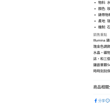
物料: 
玉山商
台新國
全盈+PAY
顏色: 
台灣樂
錶帶物料
大哥付你
產地: 
相關說明
機制: 
【大哥付
AFTEE先
1.本服務
銷售重點
2.付款方
相關說明
Illumi
流程，驗
【關於「A
ATM付款
完成交易
瑰金色調飾面
AFTEE
3.實際核
便利好安
水晶。礦物
4.訂單成
１．簡單
誌，和三個
消。如遇
２．便利
運送方式
無法說明
３．安心
鑲嵌單顆S
【繳款方
付款後全
時時刻刻
1.分期款
【「AFT
醒簡訊。
每筆NT$7
１．於結帳
2.透過簡
付」結帳
帳／街口支
付款後7-1
２．訂單
商品相關分
３．收到繳
每筆NT$7
【注意事
／ATM／
飾品/配件
1.本服務
※ 請注意
分享
宅配
用戶於交
絡購買商品
款買賣價
先享後付
每筆NT$1