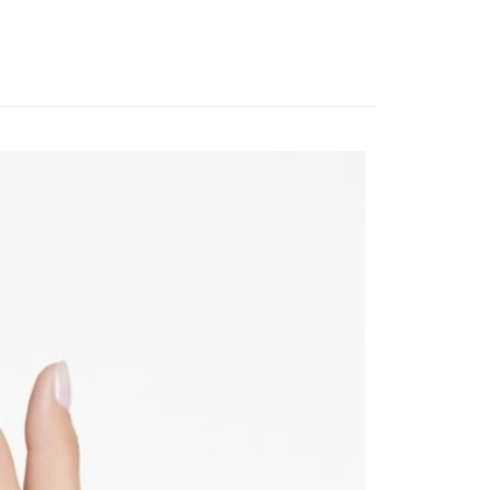
意付款使用「大哥付你分期」之契約關係目的，商店將以您的個人
否成功請以「AFTEE先享後付 」之結帳頁面顯示為準，若有關於
含姓名、電話或地址）提供予台灣大哥大進項蒐集、處理及利
功／繳費後需取消欲退款等相關疑問，請聯繫「AFTEE先享後
客服中心(1F星巴克旁) 即日起不提供京站紙袋，取件時
公司與您本人進行分期帳單所需資料之確認、核對及更正。
援中心」
https://netprotections.freshdesk.com/support/home
物袋，若需購買紙袋可現場詢問
戶服務條款，請詳閱以下連結：
https://oppay.tw/userRule
項】
恩沛科技股份有限公司提供之「AFTEE先享後付」服務完成之
依本服務之必要範圍內提供個人資料，並將交易相關給付款項請
讓予恩沛科技股份有限公司。
個人資料處理事宜，請瀏覽以下網址：
ee.tw/terms/#terms3
年的使用者請事先徵得法定代理人或監護人之同意方可使用
E先享後付」，若未經同意申辦者引起之損失，本公司不負相關責
AFTEE先享後付」時，將依據個別帳號之用戶狀況，依本公司
核予不同之上限額度；若仍有額度不足之情形，本公司將視審查
用戶進行身份認證。
一人註冊多個帳號或使用他人資訊註冊。若發現惡意使用之情
科技股份有限公司將有權停止該用戶之使用額度並採取法律行