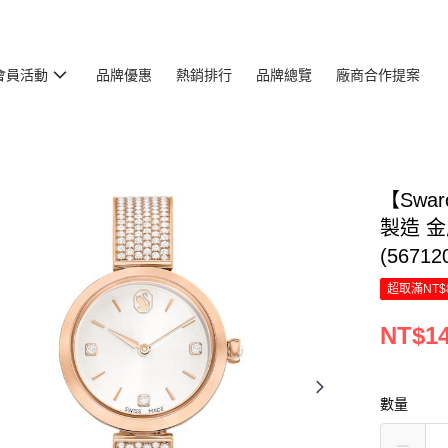
會員活動
品牌優惠
熱銷排行
品牌總覽
廠商合作提案
【Swar
製造 
(56712
超取滿NT$
NT$14
數量