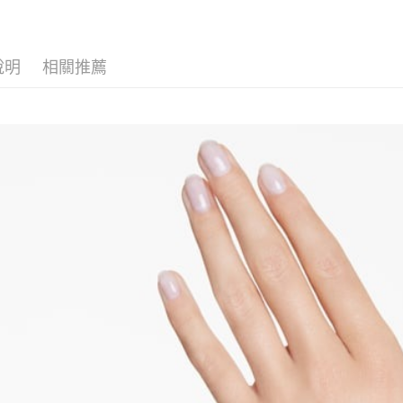
2.基於同
※ 交易是
資料（包
是否繳費成
京站台北店
用，由本
付客戶支
請自備購
3.完整用
說明
相關推薦
免運費
【注意事
１．透過由
交易，需
求債權轉
２．關於
https://aft
３．未成
「AFTE
任。
４．使用「
即時審查
結果請求
５．嚴禁
形，恩沛
動。