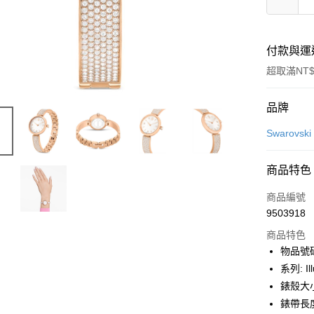
付款與運
超取滿NT$
付款方式
品牌
信用卡一
Swarovs
信用卡分
商品特色
6 期 
商品編號
合作金
LINE Pay
9503918
華南商
Apple Pay
上海商
商品特色
國泰世
物品號碼:
街口支付
臺灣中
系列: Il
匯豐（
悠遊付
錶殼大小
聯邦商
錶帶長度
元大商
Google Pa