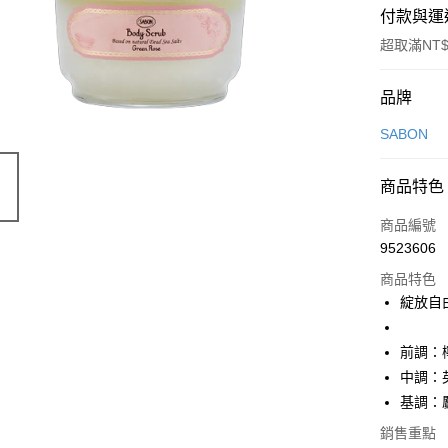
付款與運
超取滿NT$
付款方式
品牌
信用卡一
SABON
LINE Pay
商品特色
Apple Pay
商品編號
街口支付
9523606
商品特色
悠遊付
綻放自
Google Pa
前調：
全盈+PAY
中調：
大哥付你
基調：
相關說明
銷售重點
【大哥付