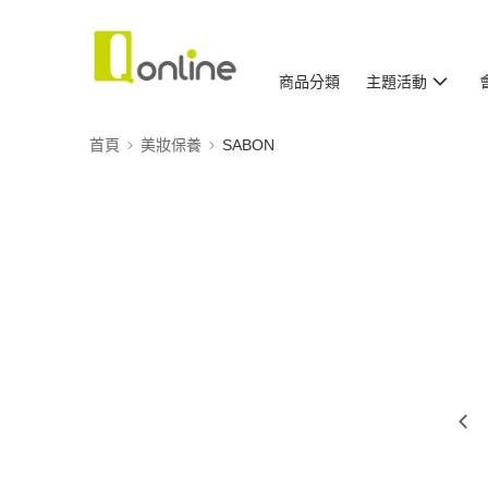
商品分類
主題活動
首頁
美妝保養
SABON