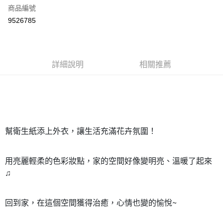
商品編號
街口支付
9526785
悠遊付
Google Pay
全盈+PAY
詳細說明
相關推薦
大哥付你分期
相關說明
【大哥付你分期使用說明】
AFTEE先享後付
1.本服務由台灣大哥大提供，台灣大哥大用戶可立即使用無須另外申請。
2.付款方式選擇「大哥付你分期」，訂單成立後會自動跳轉到大哥付的交易
相關說明
幫衛生紙添上外衣，讓生活充滿花卉氛圍！
流程，驗證手機門號後，選擇欲分期的期數、繳款截止日，確認付款後即完
【關於「AFTEE先享後付」】
成交易。
ATM付款
AFTEE先享後付是「在收到商品之後才付款」的支付方式。 讓您購物簡單
3.實際核准額度、可分期數及費用金額請依後續交易確認頁面所載為準。
便利好安心！
用亮麗輕柔的色彩妝點，家的空間好像變明亮、溫暖了起來
4.訂單成立30分鐘內，如未前往確認交易或遇審核未通過，訂單將自動取
１．簡單：不需註冊會員、不需綁卡、不需儲值。
運送方式
消。如遇「轉專審核」未通過狀況，表示未達大哥付你分期系統評分，恕無
♫
２．便利：只要手機號碼，簡訊認證，即可結帳。
法說明評估內容。
３．安心：先確認商品／服務後，再付款。
付款後全家取貨
【繳款方式說明】
1.分期款項不併入電信帳單，「大哥付你分期」於每月結算日後寄送繳費提
每筆NT$70，滿NT$899(含以上)免運費
【「AFTEE先享後付」結帳流程】
回到家，在這個空間獲得治癒，心情也變的愉悅~
醒簡訊。
１．於結帳方式選擇「AFTEE先享後付」後，將跳轉至「AFTEE先享後付」
2.透過簡訊連結打開帳單後，可選擇「超商條碼／台灣大直營門市／銀行轉
付款後7-11取貨
結帳頁面，進行簡訊認證並確認金額後，即可完成結帳。
帳／街口支付／iPASS MONEY」等通路繳費。