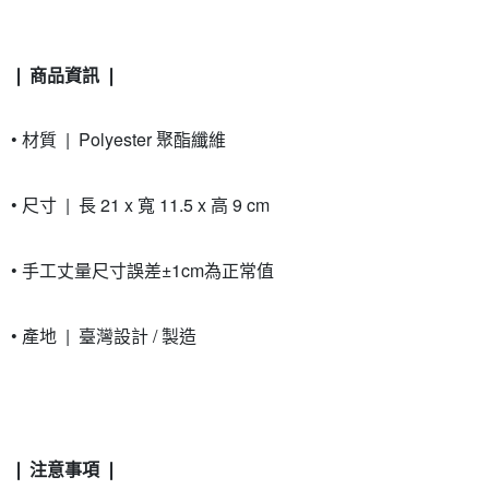
❘ 商品資訊 ❘
• 材質 | Polyester 聚酯纖維
• 尺寸 | 長 21 x 寬 11.5 x 高 9 cm
• 手工丈量尺寸誤差±1cm為正常值
• 產地 | 臺灣設計 / 製造
❘ 注意事項 ❘