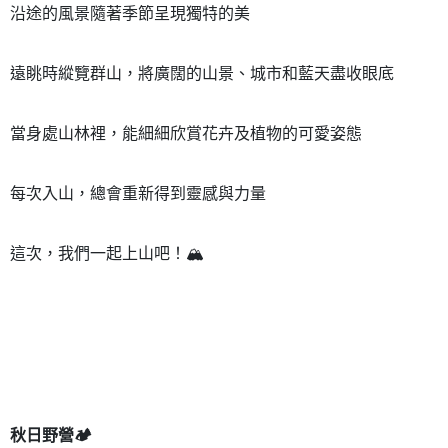
沿途的風景隨著季節呈現獨特的美
遠眺時縱覽群山，將廣闊的山景、城市和藍天盡收眼底
當身處山林裡，能細細欣賞花卉及植物的可愛姿態
每次入山，總會重新得到靈感與力量
這次，我們一起上山吧！🏔
秋日野營🏕️