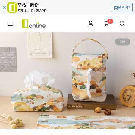
京站ｉ購物
開啟APP
立刻使用官方APP
0
1
/
5