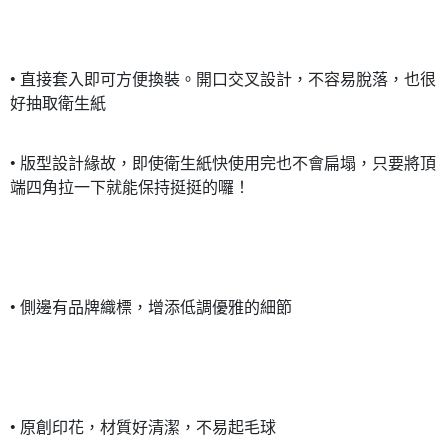
２．訂單成立數日內，您將收到繳費通知簡訊。
每筆NT$70，滿NT$899(含以上)免運費
３．收到繳費通知簡訊後14天內，點擊此簡訊中的連結，可透過四大超商／
【注意事項】
ATM／網路銀行／等多元方式進行付款，方視為交易完成。
宅配
1.本服務係由「台灣大哥大股份有限公司」（以下簡稱本公司）所提供，讓
※ 請注意：結帳手續完成當下不需立刻繳費，但若您需要取消訂單，請聯絡
用戶於交易時，得透過本服務購買商品或服務，並由商店將買賣／分期付款
• 直接套入即可方便換裝。開口交叉設計，不容易脫落，也很
每筆NT$100，滿NT$1,000(含以上)免運費
購買商品的店家。未經商家同意取消之訂單仍視為有效，需透過AFTEE先享
買賣價金債權讓與本公司後，依約使用本公司帳單繳交帳款。
後付繳納相關費用。
好抽取衛生紙
2.基於同意付款使用「大哥付你分期」之契約關係目的，商店將以您的個人
京站台北店客服中心(1F星巴克旁) 即日起不提供京站紙袋，取件時
※ 交易是否成功請以「AFTEE先享後付 」之結帳頁面顯示為準，若有關於
資料（包含姓名、電話或地址）提供予台灣大哥大進項蒐集、處理及利用，
是否繳費成功／繳費後需取消欲退款等相關疑問，請聯繫「AFTEE先享後付
請自備購物袋，若需購買紙袋可現場詢問
由本公司與您本人進行分期帳單所需資料之確認、核對及更正。
客戶支援中心」
https://netprotections.freshdesk.com/support/home
• 版型設計緣故，即使衛生紙快使用完也不會扁塌，只要將頂
3.完整用戶服務條款，請詳閱以下連結：
https://oppay.tw/userRule
免運費
端四角拉一下就能保持挺挺的囉！
【注意事項】
１．透過由恩沛科技股份有限公司提供之「AFTEE先享後付」服務完成之交
易，需依本服務之必要範圍內提供個人資料，並將交易相關給付款項請求債
權轉讓予恩沛科技股份有限公司。
２．關於個人資料處理事宜，請瀏覽以下網址：
https://aftee.tw/terms/#terms3
３．未成年的使用者請事先徵得法定代理人或監護人之同意方可使用
• 側邊有品牌織標，增添低調優雅的細節
「AFTEE先享後付」，若未經同意申辦者引起之損失，本公司不負相關責
任。
４．使用「AFTEE先享後付」時，將依據個別帳號之用戶狀況，依本公司即
時審查核予不同之上限額度；若仍有額度不足之情形，本公司將視審查結果
請求用戶進行身份認證。
５．嚴禁一人註冊多個帳號或使用他人資訊註冊。若發現惡意使用之情形，
恩沛科技股份有限公司將有權停止該用戶之使用額度並採取法律行動。
• 原創印花，材質好清潔，不易起毛球