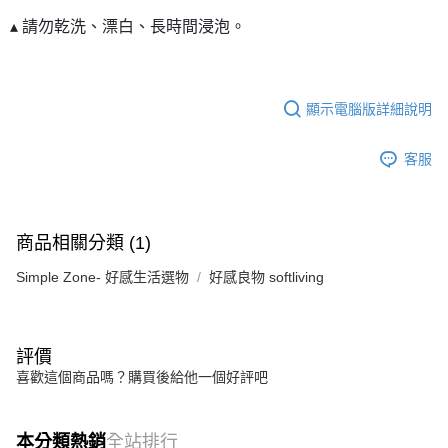
▴ 請勿乾洗、漂白、長時間浸泡。
顯示電腦版詳細說明
客服
商品相關分類 (1)
Simple Zone- 好感生活選物
好感良物 softliving
評價
喜歡這個商品嗎？購買後給他一個好評吧
本分類熱銷
全站排行