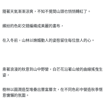
隨著天氣漸漸涼爽，不知不覺間山頭也悄悄轉紅了。
繽紛的色彩交錯編織成美麗的畫布，
在入冬前，山林以嫵媚動人的姿態留住每位旅人的心。
乘著浪漫的秋意到山中野營，白芒花沿著山坡的曲線搖曳生
姿，
樹林以圓潤造型堆疊出豐富層次，在不同色彩中營造秋季愜
意慵懶的氛圍。