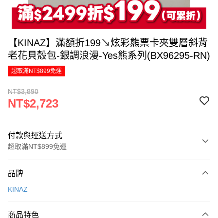
【KINAZ】滿額折199↘炫彩熊票卡夾雙層斜背
老花貝殼包-銀調浪漫-Yes熊系列(BX96295-RN)
超取滿NT$899免運
NT$3,890
NT$2,723
付款與運送方式
超取滿NT$899免運
付款方式
品牌
信用卡一次付款
KINAZ
信用卡分期付款
6 期 0 利率 每期
NT$453
21家銀行
商品特色