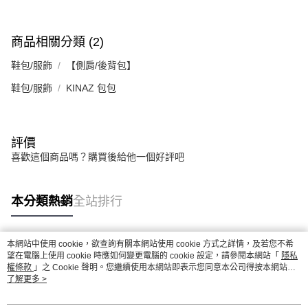
商品相關分類 (2)
鞋包/服飾
【側肩/後背包】
鞋包/服飾
KINAZ 包包
評價
喜歡這個商品嗎？購買後給他一個好評吧
本分類熱銷
全站排行
本網站中使用 cookie，欲查詢有關本網站使用 cookie 方式之詳情，及若您不希
熱門標籤
望在電腦上使用 cookie 時應如何變更電腦的 cookie 設定，請參閱本網站「
隱私
權條款
」之 Cookie 聲明。您繼續使用本網站即表示您同意本公司得按本網站使
用條款之 Cookie 聲明使用 cookie。
了解更多 >