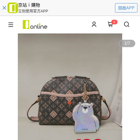
京站ｉ購物
開啟APP
立刻使用官方APP
0
1
/
7