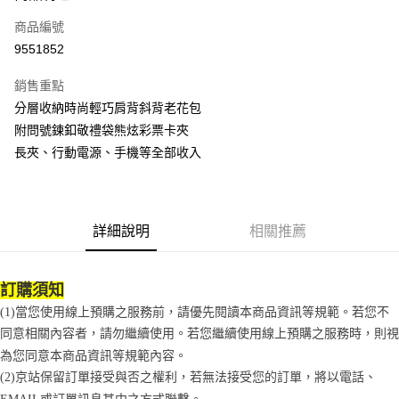
合作金庫商業銀行
第一商業銀行
LINE Pay
商品編號
華南商業銀行
彰化商業銀行
9551852
Apple Pay
上海商業儲蓄銀行
台北富邦商業銀行
國泰世華商業銀行
兆豐國際商業銀行
銷售重點
街口支付
臺灣中小企業銀行
台中商業銀行
分層收納時尚輕巧肩背斜背老花包
匯豐（台灣）商業銀行
華泰商業銀行
悠遊付
附問號鍊釦敬禮袋熊炫彩票卡夾
聯邦商業銀行
遠東國際商業銀行
元大商業銀行
永豐商業銀行
長夾、行動電源、手機等全部收入
Google Pay
玉山商業銀行
星展（台灣）商業銀行
台新國際商業銀行
中國信託商業銀行
全盈+PAY
台灣樂天信用卡公司
大哥付你分期
詳細說明
相關推薦
相關說明
【大哥付你分期使用說明】
AFTEE先享後付
1.本服務由台灣大哥大提供，台灣大哥大用戶可立即使用無須另外申請。
訂購須知
2.付款方式選擇「大哥付你分期」，訂單成立後會自動跳轉到大哥付的交易
相關說明
(1)當您使用線上預購之服務前，請優先閱讀本商品資訊等規範。若您不
流程，驗證手機門號後，選擇欲分期的期數、繳款截止日，確認付款後即完
【關於「AFTEE先享後付」】
成交易。
ATM付款
同意相關內容者，請勿繼續使用。若您繼續使用線上預購之服務時，則視
AFTEE先享後付是「在收到商品之後才付款」的支付方式。 讓您購物簡單
3.實際核准額度、可分期數及費用金額請依後續交易確認頁面所載為準。
便利好安心！
為您同意本商品資訊等規範內容。
4.訂單成立30分鐘內，如未前往確認交易或遇審核未通過，訂單將自動取
１．簡單：不需註冊會員、不需綁卡、不需儲值。
運送方式
消。如遇「轉專審核」未通過狀況，表示未達大哥付你分期系統評分，恕無
(2)京站保留訂單接受與否之權利，若無法接受您的訂單，將以電話、
２．便利：只要手機號碼，簡訊認證，即可結帳。
法說明評估內容。
EMAIL或訂單訊息其中之方式聯繫。