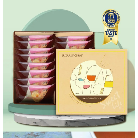
【注意事項】
ATM／網路銀行／等多元方式進行付款，方視為交易完成。
宅配
1.本服務係由「台灣大哥大股份有限公司」（以下簡稱本公司）所提供，讓
※ 請注意：結帳手續完成當下不需立刻繳費，但若您需要取消訂單，請聯絡
用戶於交易時，得透過本服務購買商品或服務，並由商店將買賣／分期付款
每筆NT$100，滿NT$1,000(含以上)免運費
購買商品的店家。未經商家同意取消之訂單仍視為有效，需透過AFTEE先享
買賣價金債權讓與本公司後，依約使用本公司帳單繳交帳款。
後付繳納相關費用。
2.基於同意付款使用「大哥付你分期」之契約關係目的，商店將以您的個人
京站台北店客服中心(1F星巴克旁) 即日起不提供京站紙袋，取件時
※ 交易是否成功請以「AFTEE先享後付 」之結帳頁面顯示為準，若有關於
資料（包含姓名、電話或地址）提供予台灣大哥大進項蒐集、處理及利用，
是否繳費成功／繳費後需取消欲退款等相關疑問，請聯繫「AFTEE先享後付
請自備購物袋，若需購買紙袋可現場詢問
由本公司與您本人進行分期帳單所需資料之確認、核對及更正。
客戶支援中心」
https://netprotections.freshdesk.com/support/home
3.完整用戶服務條款，請詳閱以下連結：
https://oppay.tw/userRule
免運費
【注意事項】
１．透過由恩沛科技股份有限公司提供之「AFTEE先享後付」服務完成之交
易，需依本服務之必要範圍內提供個人資料，並將交易相關給付款項請求債
權轉讓予恩沛科技股份有限公司。
２．關於個人資料處理事宜，請瀏覽以下網址：
https://aftee.tw/terms/#terms3
３．未成年的使用者請事先徵得法定代理人或監護人之同意方可使用
「AFTEE先享後付」，若未經同意申辦者引起之損失，本公司不負相關責
任。
４．使用「AFTEE先享後付」時，將依據個別帳號之用戶狀況，依本公司即
時審查核予不同之上限額度；若仍有額度不足之情形，本公司將視審查結果
請求用戶進行身份認證。
５．嚴禁一人註冊多個帳號或使用他人資訊註冊。若發現惡意使用之情形，
恩沛科技股份有限公司將有權停止該用戶之使用額度並採取法律行動。