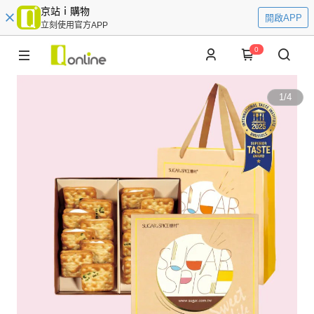
京站ｉ購物
開啟APP
立刻使用官方APP
0
1
/
4