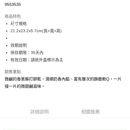
9553535
悠遊付
商品特色
Google Pay
尺寸規格
全盈+PAY
21.2x23.2x5.7cm(長×寬×高)
大哥付你分期
效期說明
相關說明
保存期限：35天內
【大哥付你分期使用說明】
AFTEE先享後付
1.本服務由台灣大哥大提供，台灣大哥大用戶可立即使用無須另外申請。
有效日期：請依外盒標示為主
2.付款方式選擇「大哥付你分期」，訂單成立後會自動跳轉到大哥付的交易
相關說明
流程，驗證手機門號後，選擇欲分期的期數、繳款截止日，確認付款後即完
銷售重點
【關於「AFTEE先享後付」】
成交易。
ATM付款
AFTEE先享後付是「在收到商品之後才付款」的支付方式。 讓您購物簡單
微鹹的香蔥蘇打餅乾，滑順奶香內餡、富有層次的酥脆軟Q，一片
3.實際核准額度、可分期數及費用金額請依後續交易確認頁面所載為準。
便利好安心！
4.訂單成立30分鐘內，如未前往確認交易或遇審核未通過，訂單將自動取
接一片的微甜鹹滋味。
１．簡單：不需註冊會員、不需綁卡、不需儲值。
運送方式
消。如遇「轉專審核」未通過狀況，表示未達大哥付你分期系統評分，恕無
２．便利：只要手機號碼，簡訊認證，即可結帳。
法說明評估內容。
３．安心：先確認商品／服務後，再付款。
付款後全家取貨
【繳款方式說明】
1.分期款項不併入電信帳單，「大哥付你分期」於每月結算日後寄送繳費提
每筆NT$70，滿NT$899(含以上)免運費
【「AFTEE先享後付」結帳流程】
醒簡訊。
詳細說明
相關推薦
１．於結帳方式選擇「AFTEE先享後付」後，將跳轉至「AFTEE先享後付」
2.透過簡訊連結打開帳單後，可選擇「超商條碼／台灣大直營門市／銀行轉
付款後7-11取貨
結帳頁面，進行簡訊認證並確認金額後，即可完成結帳。
帳／街口支付／iPASS MONEY」等通路繳費。
２．訂單成立數日內，您將收到繳費通知簡訊。
每筆NT$70，滿NT$899(含以上)免運費
３．收到繳費通知簡訊後14天內，點擊此簡訊中的連結，可透過四大超商／