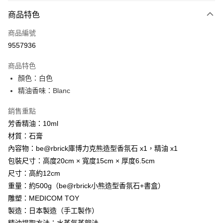
商品特色
Apple Pay
商品編號
街口支付
9557936
悠遊付
商品特色
Google Pay
顏色：白色
全盈+PAY
精油香味：Blanc
大哥付你分期
銷售重點
相關說明
芳香精油：10ml
【大哥付你分期使用說明】
材質：石膏
AFTEE先享後付
1.本服務由台灣大哥大提供，台灣大哥大用戶可立即使用無須另外申請。
內容物：be@rbrick庫博力克熊造型香氛石 x1，精油 x1
2.付款方式選擇「大哥付你分期」，訂單成立後會自動跳轉到大哥付的交易
相關說明
流程，驗證手機門號後，選擇欲分期的期數、繳款截止日，確認付款後即完
包裝尺寸：高度20cm × 寬度15cm × 厚度6.5cm
【關於「AFTEE先享後付」】
成交易。
ATM付款
AFTEE先享後付是「在收到商品之後才付款」的支付方式。 讓您購物簡單
尺寸：高約12cm
3.實際核准額度、可分期數及費用金額請依後續交易確認頁面所載為準。
便利好安心！
4.訂單成立30分鐘內，如未前往確認交易或遇審核未通過，訂單將自動取
重量：約500g（be@rbrick小熊造型香氛石+書盒）
１．簡單：不需註冊會員、不需綁卡、不需儲值。
運送方式
消。如遇「轉專審核」未通過狀況，表示未達大哥付你分期系統評分，恕無
２．便利：只要手機號碼，簡訊認證，即可結帳。
雕塑：MEDICOM TOY
法說明評估內容。
３．安心：先確認商品／服務後，再付款。
宅配
製造：日本製造（手工製作）
【繳款方式說明】
1.分期款項不併入電信帳單，「大哥付你分期」於每月結算日後寄送繳費提