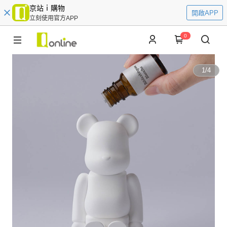
京站ｉ購物
開啟APP
立刻使用官方APP
0
1
/
4