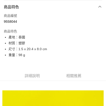
商品特色
Apple Pay
商品編號
街口支付
9558044
悠遊付
商品特色
Google Pay
產地：泰國
全盈+PAY
材質：塑膠
尺寸：1.5 x 20.4 x 8.0 cm
大哥付你分期
重量：98 g
相關說明
【大哥付你分期使用說明】
AFTEE先享後付
1.本服務由台灣大哥大提供，台灣大哥大用戶可立即使用無須另外申請。
2.付款方式選擇「大哥付你分期」，訂單成立後會自動跳轉到大哥付的交易
相關說明
流程，驗證手機門號後，選擇欲分期的期數、繳款截止日，確認付款後即完
詳細說明
相關推薦
【關於「AFTEE先享後付」】
成交易。
ATM付款
AFTEE先享後付是「在收到商品之後才付款」的支付方式。 讓您購物簡單
3.實際核准額度、可分期數及費用金額請依後續交易確認頁面所載為準。
便利好安心！
4.訂單成立30分鐘內，如未前往確認交易或遇審核未通過，訂單將自動取
１．簡單：不需註冊會員、不需綁卡、不需儲值。
運送方式
消。如遇「轉專審核」未通過狀況，表示未達大哥付你分期系統評分，恕無
２．便利：只要手機號碼，簡訊認證，即可結帳。
法說明評估內容。
３．安心：先確認商品／服務後，再付款。
宅配
【繳款方式說明】
1.分期款項不併入電信帳單，「大哥付你分期」於每月結算日後寄送繳費提