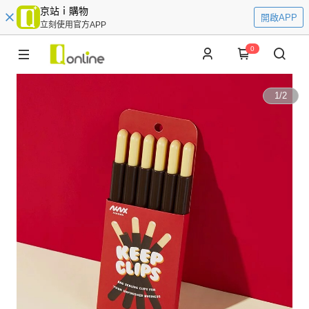
京站ｉ購物
開啟APP
立刻使用官方APP
0
1
/
2