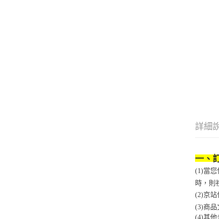
詳細
一、
(1)
時，則
(2)
(3)
(4)
其他