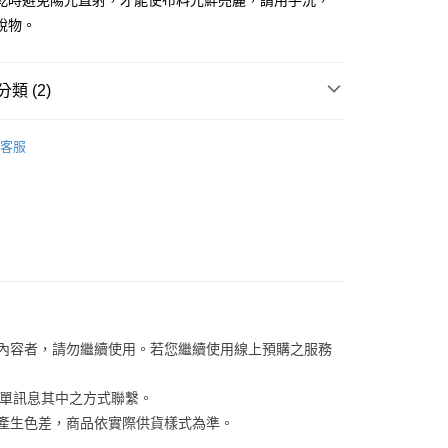
乾時避免陽光直射，才能使布料光鮮亮麗，請用手洗，
銳物。
你分期使用說明】
享後付
由台灣大哥大提供，台灣大哥大用戶可立即使用無須另外申請。
式選擇「大哥付你分期」，訂單成立後會自動跳轉到大哥付的交易
證手機門號後，選擇欲分期的期數、繳款截止日，確認付款後即
類 (2)
FTEE先享後付」】
。
先享後付是「在收到商品之後才付款」的支付方式。 讓您購物簡單
准額度、可分期數及費用金額請依後續交易確認頁面所載為準。
心！
【其他配件】
立30分鐘內，如未前往確認交易或遇審核未通過，訂單將自動取
：不需註冊會員、不需綁卡、不需儲值。
客服
「轉專審核」未通過狀況，表示未達大哥付你分期系統評分，恕
/潮流
Jack Wolfskin 飛狼戶外服飾用品
：只要手機號碼，簡訊認證，即可結帳。
評估內容。
：先確認商品／服務後，再付款。
式說明】
家取貨
項不併入電信帳單，「大哥付你分期」於每月結算日後寄送繳費提
EE先享後付」結帳流程】
0，滿NT$1,000(含以上)免運費
方式選擇「AFTEE先享後付」後，將跳轉至「AFTEE先享後
訊連結打開帳單後，可選擇「超商條碼／台灣大直營門市／銀行轉
頁面，進行簡訊認證並確認金額後，即可完成結帳。
付／iPASS MONEY」等通路繳費。
1取貨
成立數日內，您將收到繳費通知簡訊。
費通知簡訊後14天內，點擊此簡訊中的連結，可透過四大超商
0，滿NT$1,000(含以上)免運費
項】
網路銀行／等多元方式進行付款，方視為交易完成。
係由「台灣大哥大股份有限公司」（以下簡稱本公司）所提供，讓
：結帳手續完成當下不需立刻繳費，但若您需要取消訂單，請聯
易時，得透過本服務購買商品或服務，並由商店將買賣／分期付
的店家。未經商家同意取消之訂單仍視為有效，需透過AFTEE
關內容者，請勿繼續使用。若您繼續使用線上預購之服務
金債權讓與本公司後，依約使用本公司帳單繳交帳款。
繳納相關費用。
00，滿NT$1,200(含以上)免運費
意付款使用「大哥付你分期」之契約關係目的，商店將以您的個人
否成功請以「AFTEE先享後付 」之結帳頁面顯示為準，若有關於
含姓名、電話或地址）提供予台灣大哥大進項蒐集、處理及利
功／繳費後需取消欲退款等相關疑問，請聯繫「AFTEE先享後
訂單訊息其中之方式聯繫。
客服中心(1F星巴克旁) 即日起不提供京站紙袋，取件時
公司與您本人進行分期帳單所需資料之確認、核對及更正。
援中心」
https://netprotections.freshdesk.com/support/home
係產生色差，商品依實際供貨樣式為準。 
物袋，若需購買紙袋可現場詢問
戶服務條款，請詳閱以下連結：
https://oppay.tw/userRule