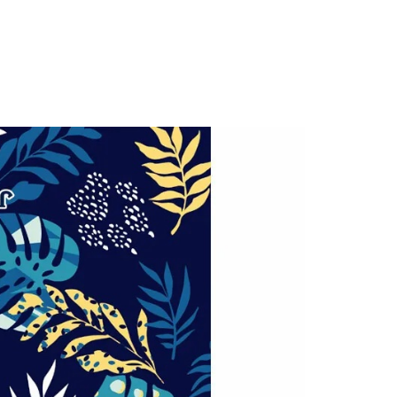
項】
恩沛科技股份有限公司提供之「AFTEE先享後付」服務完成之
依本服務之必要範圍內提供個人資料，並將交易相關給付款項請
讓予恩沛科技股份有限公司。
個人資料處理事宜，請瀏覽以下網址：
ee.tw/terms/#terms3
年的使用者請事先徵得法定代理人或監護人之同意方可使用
E先享後付」，若未經同意申辦者引起之損失，本公司不負相關責
AFTEE先享後付」時，將依據個別帳號之用戶狀況，依本公司
核予不同之上限額度；若仍有額度不足之情形，本公司將視審查
用戶進行身份認證。
一人註冊多個帳號或使用他人資訊註冊。若發現惡意使用之情
科技股份有限公司將有權停止該用戶之使用額度並採取法律行