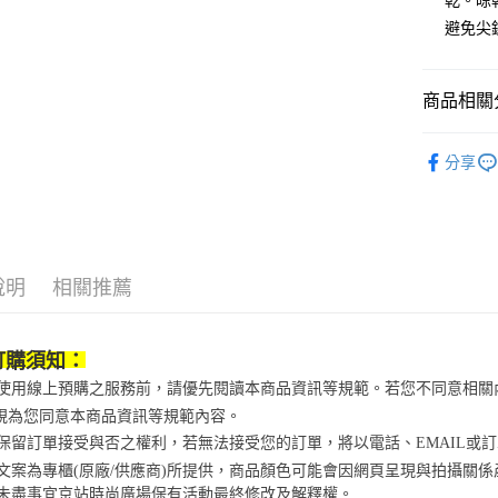
乾。晾
相關說明
避免尖
【大哥付
AFTEE先
1.本服務
2.付款方
相關說明
流程，驗
商品相關分
【關於「A
ATM付款
完成交易
AFTEE
3.實際核
便利好安
飾品/配件
4.訂單成
１．簡單
分享
消。如遇
運動/戶外
２．便利
運送方式
無法說明
３．安心
【繳款方
付款後全
1.分期款
【「AFT
醒簡訊。
每筆NT$7
１．於結帳
2.透過簡
付」結帳
說明
相關推薦
帳／街口支
付款後7-1
２．訂單
３．收到繳
每筆NT$7
【注意事
／ATM／
1.本服務
訂購須知：
※ 請注意
宅配
用戶於交
絡購買商品
當您使用線上預購之服務前，請優先閱讀本商品資訊等規範。若您不同意相
款買賣價
先享後付
每筆NT$1
視為您同意本商品資訊等規範內容。
2.基於同
※ 交易是
資料（包
是否繳費成
京站保留訂單接受與否之權利，若無法接受您的訂單，將以電話、EMAIL或
京站台北店
用，由本
付客戶支
商品文案為專櫃(原廠/供應商)所提供，商品顏色可能會因網頁呈現與拍攝關
請自備購
3.完整用
未盡事宜
京站時尚廣場保有活動最終修改及解釋權。