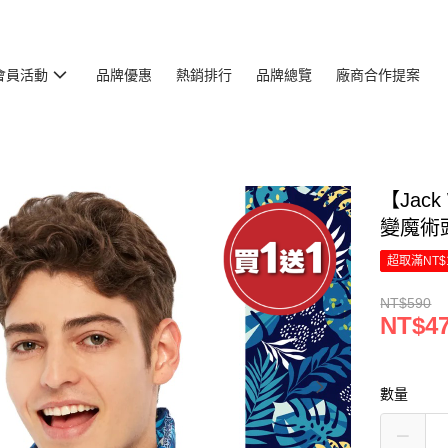
會員活動
品牌優惠
熱銷排行
品牌總覽
廠商合作提案
【Jack
變魔術頭
超取滿NT$
NT$590
NT$4
數量