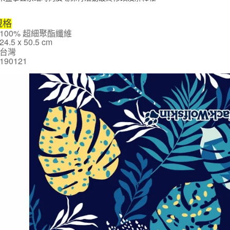
免運費
【注意事
１．透過由
交易，需
規格
求債權轉
100% 超細聚酯纖維
２．關於
.5 x 50.5 cm
https://aft
台灣
３．未成
190121
「AFTE
任。
４．使用「
即時審查
結果請求
５．嚴禁
形，恩沛
動。