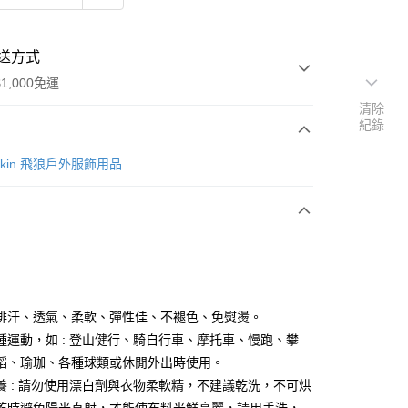
送方式
1,000免運
清除
紀錄
次付款
lfskin 飛狼戶外服飾用品
排汗、透氣、柔軟、彈性佳、不褪色、免熨燙。
y
種運動，如 : 登山健行、騎自行車、摩托車、慢跑、攀
蹈、瑜珈、各種球類或休閒外出時使用。
養 : 請勿使用漂白劑與衣物柔軟精，不建議乾洗，不可烘
分期