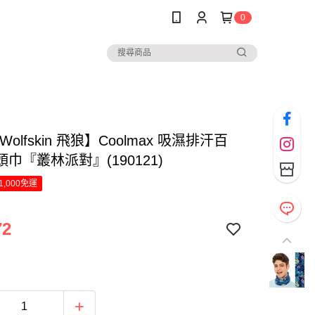
0
 Wolfskin 飛狼】Coolmax 吸濕排汗百
巾『叢林派對』(190121)
1,000免運
72