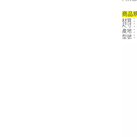
商品
：
材質
尺寸：24
產地
：
：
型號