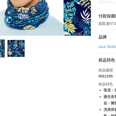
付款與運
超取滿NT$
付款方式
品牌
信用卡一
Jack Wo
LINE Pay
商品特色
Apple Pay
商品編號
街口支付
9561285
商品特色
悠遊付
吸濕、
Google Pa
適合各
岩、舞
全盈+PAY
洗滌保
大哥付你