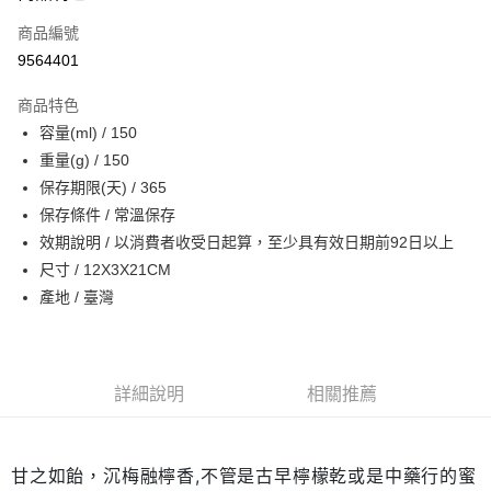
商品編號
街口支付
9564401
悠遊付
商品特色
Google Pay
容量(ml) / 150
全盈+PAY
重量(g) / 150
保存期限(天) / 365
大哥付你分期
保存條件 / 常溫保存
相關說明
效期說明 / 以消費者收受日起算，至少具有效日期前92日以上
【大哥付你分期使用說明】
AFTEE先享後付
1.本服務由台灣大哥大提供，台灣大哥大用戶可立即使用無須另外申請。
尺寸 / 12X3X21CM
2.付款方式選擇「大哥付你分期」，訂單成立後會自動跳轉到大哥付的交易
相關說明
產地 / 臺灣
流程，驗證手機門號後，選擇欲分期的期數、繳款截止日，確認付款後即完
【關於「AFTEE先享後付」】
成交易。
ATM付款
AFTEE先享後付是「在收到商品之後才付款」的支付方式。 讓您購物簡單
3.實際核准額度、可分期數及費用金額請依後續交易確認頁面所載為準。
便利好安心！
4.訂單成立30分鐘內，如未前往確認交易或遇審核未通過，訂單將自動取
１．簡單：不需註冊會員、不需綁卡、不需儲值。
運送方式
消。如遇「轉專審核」未通過狀況，表示未達大哥付你分期系統評分，恕無
詳細說明
相關推薦
２．便利：只要手機號碼，簡訊認證，即可結帳。
法說明評估內容。
３．安心：先確認商品／服務後，再付款。
付款後全家取貨
【繳款方式說明】
1.分期款項不併入電信帳單，「大哥付你分期」於每月結算日後寄送繳費提
每筆NT$70，滿NT$1,000(含以上)免運費
【「AFTEE先享後付」結帳流程】
醒簡訊。
甘之如飴，沉梅融檸香,不管是古早檸檬乾或是中藥行的蜜
１．於結帳方式選擇「AFTEE先享後付」後，將跳轉至「AFTEE先享後付」
2.透過簡訊連結打開帳單後，可選擇「超商條碼／台灣大直營門市／銀行轉