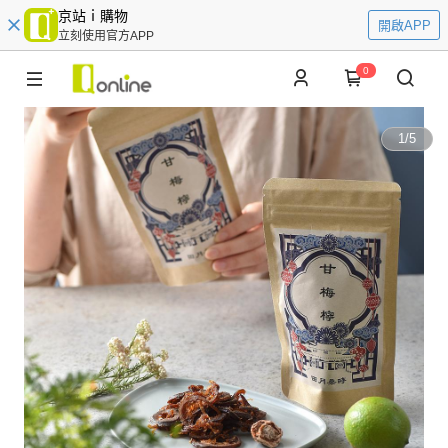
京站ｉ購物
開啟APP
立刻使用官方APP
0
1
/
5