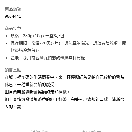
商品編號
街口支付
9564441
悠遊付
商品特色
Google Pay
規格：280g±10g / 一盒8小包
全盈+PAY
保存期限：常溫720天(2年)，請勿直射陽光，請放置陰涼處，開
封後請冷藏保存
大哥付你分期
產地：採用南台灣九如鄉的翠綠無籽檸檬
相關說明
【大哥付你分期使用說明】
銷售重點
AFTEE先享後付
1.本服務由台灣大哥大提供，台灣大哥大用戶可立即使用無須另外申請。
在城市裡忙碌的生活節奏中，來一杯檸檬紅茶是給自己放鬆的暫時
2.付款方式選擇「大哥付你分期」，訂單成立後會自動跳轉到大哥付的交易
相關說明
流程，驗證手機門號後，選擇欲分期的期數、繳款截止日，確認付款後即完
休息，一種重新開始的感受。
【關於「AFTEE先享後付」】
成交易。
ATM付款
AFTEE先享後付是「在收到商品之後才付款」的支付方式。 讓您購物簡單
田月桑時嚴選新鮮採摘的無籽檸檬，
3.實際核准額度、可分期數及費用金額請依後續交易確認頁面所載為準。
便利好安心！
4.訂單成立30分鐘內，如未前往確認交易或遇審核未通過，訂單將自動取
加上盡情散發濃郁茶香的純正紅茶，完美呈現濃郁的口感、清新怡
１．簡單：不需註冊會員、不需綁卡、不需儲值。
運送方式
消。如遇「轉專審核」未通過狀況，表示未達大哥付你分期系統評分，恕無
２．便利：只要手機號碼，簡訊認證，即可結帳。
人的香氣。
法說明評估內容。
３．安心：先確認商品／服務後，再付款。
付款後全家取貨
【繳款方式說明】
1.分期款項不併入電信帳單，「大哥付你分期」於每月結算日後寄送繳費提
每筆NT$70，滿NT$1,000(含以上)免運費
【「AFTEE先享後付」結帳流程】
醒簡訊。
１．於結帳方式選擇「AFTEE先享後付」後，將跳轉至「AFTEE先享後付」
2.透過簡訊連結打開帳單後，可選擇「超商條碼／台灣大直營門市／銀行轉