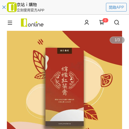
京站ｉ購物
開啟APP
立刻使用官方APP
0
1
/
3