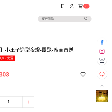
0
PO】小王子造型夜燈-團聚-廠商直送
1,000免運
303