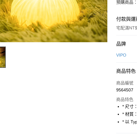
預購商品：
付款與運
宅配滿NT$
付款方式
品牌
信用卡一
VIPO
LINE Pay
商品特色
Apple Pay
商品編號
街口支付
9564507
商品特色
悠遊付
* 尺寸：
Google Pa
* 材質
* 以 
全盈+PAY
大哥付你