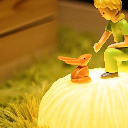
【注意事
１．透過由
交易，需
求債權轉
２．關於
https://aft
３．未成
「AFTE
任。
４．使用「
即時審查
結果請求
５．嚴禁
形，恩沛
動。