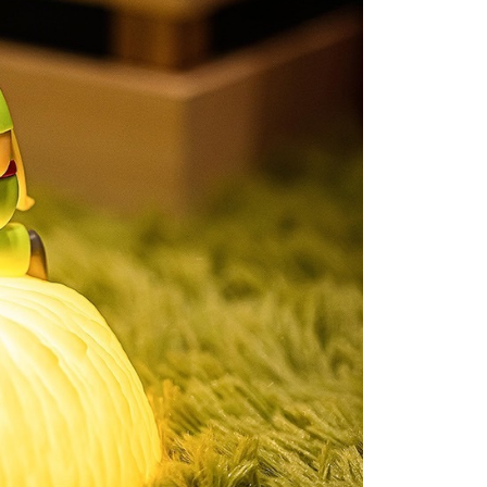
項】
恩沛科技股份有限公司提供之「AFTEE先享後付」服務完成之
依本服務之必要範圍內提供個人資料，並將交易相關給付款項請
讓予恩沛科技股份有限公司。
個人資料處理事宜，請瀏覽以下網址：
ee.tw/terms/#terms3
年的使用者請事先徵得法定代理人或監護人之同意方可使用
E先享後付」，若未經同意申辦者引起之損失，本公司不負相關責
AFTEE先享後付」時，將依據個別帳號之用戶狀況，依本公司
核予不同之上限額度；若仍有額度不足之情形，本公司將視審查
用戶進行身份認證。
一人註冊多個帳號或使用他人資訊註冊。若發現惡意使用之情
科技股份有限公司將有權停止該用戶之使用額度並採取法律行