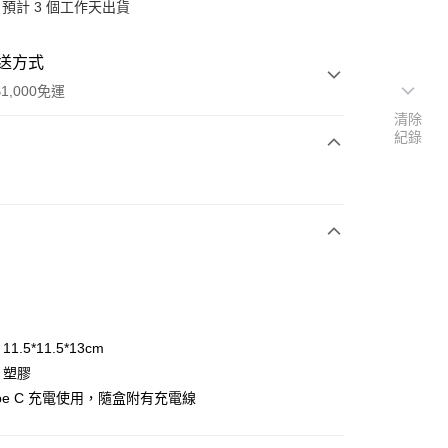
預計 3 個工作天出貨
送方式
1,000免運
清除
紀錄
次付款
11.5*11.5*13cm
y
：塑膠
Type C 充電使用，隨盒附有充電線
分期