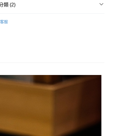
類 (2)
你分期使用說明】
享後付
由台灣大哥大提供，台灣大哥大用戶可立即使用無須另外申請。
【紓壓小物】
式選擇「大哥付你分期」，訂單成立後會自動跳轉到大哥付的交易
客服
VIPO
證手機門號後，選擇欲分期的期數、繳款截止日，確認付款後即
FTEE先享後付」】
。
先享後付是「在收到商品之後才付款」的支付方式。 讓您購物簡單
准額度、可分期數及費用金額請依後續交易確認頁面所載為準。
心！
立30分鐘內，如未前往確認交易或遇審核未通過，訂單將自動取
：不需註冊會員、不需綁卡、不需儲值。
「轉專審核」未通過狀況，表示未達大哥付你分期系統評分，恕
：只要手機號碼，簡訊認證，即可結帳。
評估內容。
：先確認商品／服務後，再付款。
式說明】
項不併入電信帳單，「大哥付你分期」於每月結算日後寄送繳費提
EE先享後付」結帳流程】
00，滿NT$1,000(含以上)免運費
方式選擇「AFTEE先享後付」後，將跳轉至「AFTEE先享後
訊連結打開帳單後，可選擇「超商條碼／台灣大直營門市／銀行轉
頁面，進行簡訊認證並確認金額後，即可完成結帳。
付／iPASS MONEY」等通路繳費。
成立數日內，您將收到繳費通知簡訊。
費通知簡訊後14天內，點擊此簡訊中的連結，可透過四大超商
項】
網路銀行／等多元方式進行付款，方視為交易完成。
係由「台灣大哥大股份有限公司」（以下簡稱本公司）所提供，讓
：結帳手續完成當下不需立刻繳費，但若您需要取消訂單，請聯
易時，得透過本服務購買商品或服務，並由商店將買賣／分期付
的店家。未經商家同意取消之訂單仍視為有效，需透過AFTEE
金債權讓與本公司後，依約使用本公司帳單繳交帳款。
繳納相關費用。
意付款使用「大哥付你分期」之契約關係目的，商店將以您的個人
否成功請以「AFTEE先享後付 」之結帳頁面顯示為準，若有關於
含姓名、電話或地址）提供予台灣大哥大進項蒐集、處理及利
功／繳費後需取消欲退款等相關疑問，請聯繫「AFTEE先享後
公司與您本人進行分期帳單所需資料之確認、核對及更正。
援中心」
https://netprotections.freshdesk.com/support/home
戶服務條款，請詳閱以下連結：
https://oppay.tw/userRule