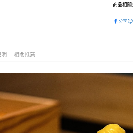
相關說明
商品相關分
【大哥付
AFTEE先
1.本服務
生活雜貨
2.付款方
分享
相關說明
生活雜貨
流程，驗
【關於「A
ATM付款
完成交易
AFTEE
3.實際核
便利好安
4.訂單成
１．簡單
消。如遇
２．便利
運送方式
無法說明
說明
相關推薦
３．安心
【繳款方
宅配
1.分期款
【「AFT
醒簡訊。
每筆NT$1
１．於結帳
2.透過簡
付」結帳
帳／街口支
２．訂單
３．收到繳
【注意事
／ATM／
1.本服務
※ 請注意
用戶於交
絡購買商品
款買賣價
先享後付
2.基於同
※ 交易是
資料（包
是否繳費成
用，由本
付客戶支
3.完整用