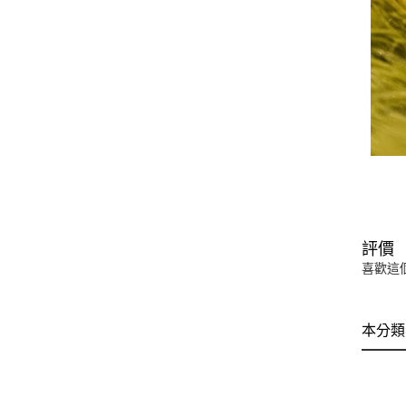
評價
喜歡這
本分類