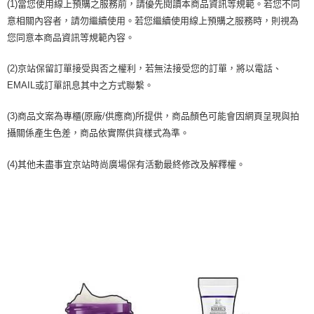
運送方式
消。如遇「轉專審核」未通過狀況，表示未達大哥付你分期系統評分，恕無
(1)當您使用線上預購之服務前，請優先閱讀本商品資訊等規範。若您不同
２．便利：只要手機號碼，簡訊認證，即可結帳。
法說明評估內容。
３．安心：先確認商品／服務後，再付款。
意相關內容者，請勿繼續使用。若您繼續使用線上預購之服務時，則視為
付款後全家取貨
【繳款方式說明】
您同意本商品資訊等規範內容。
1.分期款項不併入電信帳單，「大哥付你分期」於每月結算日後寄送繳費提
每筆NT$70，滿NT$899(含以上)免運費
【「AFTEE先享後付」結帳流程】
醒簡訊。
１．於結帳方式選擇「AFTEE先享後付」後，將跳轉至「AFTEE先享後付」
2.透過簡訊連結打開帳單後，可選擇「超商條碼／台灣大直營門市／銀行轉
付款後7-11取貨
(2)京站保留訂單接受與否之權利，若無法接受您的訂單，將以電話、
結帳頁面，進行簡訊認證並確認金額後，即可完成結帳。
帳／街口支付／iPASS MONEY」等通路繳費。
２．訂單成立數日內，您將收到繳費通知簡訊。
EMAIL或訂單訊息其中之方式聯繫。
每筆NT$70，滿NT$899(含以上)免運費
３．收到繳費通知簡訊後14天內，點擊此簡訊中的連結，可透過四大超商／
【注意事項】
ATM／網路銀行／等多元方式進行付款，方視為交易完成。
宅配
1.本服務係由「台灣大哥大股份有限公司」（以下簡稱本公司）所提供，讓
(3)商品文案為專櫃(原廠/供應商)所提供，商品顏色可能會因網頁呈現與拍
※ 請注意：結帳手續完成當下不需立刻繳費，但若您需要取消訂單，請聯絡
用戶於交易時，得透過本服務購買商品或服務，並由商店將買賣／分期付款
每筆NT$100，滿NT$1,000(含以上)免運費
購買商品的店家。未經商家同意取消之訂單仍視為有效，需透過AFTEE先享
攝關係產生色差，商品依實際供貨樣式為準。
買賣價金債權讓與本公司後，依約使用本公司帳單繳交帳款。
後付繳納相關費用。
2.基於同意付款使用「大哥付你分期」之契約關係目的，商店將以您的個人
京站台北店客服中心(1F星巴克旁) 即日起不提供京站紙袋，取件時
※ 交易是否成功請以「AFTEE先享後付 」之結帳頁面顯示為準，若有關於
(4)其他未盡事宜京站時尚廣場保有活動最終修改及解釋權。
資料（包含姓名、電話或地址）提供予台灣大哥大進項蒐集、處理及利用，
是否繳費成功／繳費後需取消欲退款等相關疑問，請聯繫「AFTEE先享後付
請自備購物袋，若需購買紙袋可現場詢問
由本公司與您本人進行分期帳單所需資料之確認、核對及更正。
客戶支援中心」
https://netprotections.freshdesk.com/support/home
3.完整用戶服務條款，請詳閱以下連結：
https://oppay.tw/userRule
免運費
【注意事項】
１．透過由恩沛科技股份有限公司提供之「AFTEE先享後付」服務完成之交
易，需依本服務之必要範圍內提供個人資料，並將交易相關給付款項請求債
權轉讓予恩沛科技股份有限公司。
２．關於個人資料處理事宜，請瀏覽以下網址：
https://aftee.tw/terms/#terms3
３．未成年的使用者請事先徵得法定代理人或監護人之同意方可使用
「AFTEE先享後付」，若未經同意申辦者引起之損失，本公司不負相關責
任。