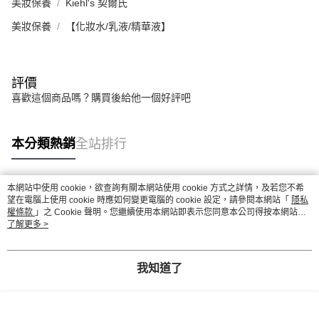
美妝保養
Kiehl's 契爾氏
美妝保養
【化妝水/乳液/精華液】
評價
喜歡這個商品嗎？購買後給他一個好評吧
本分類熱銷
全站排行
本網站中使用 cookie，欲查詢有關本網站使用 cookie 方式之詳情，及若您不希
熱門標籤
望在電腦上使用 cookie 時應如何變更電腦的 cookie 設定，請參閱本網站「
隱私
權條款
」之 Cookie 聲明。您繼續使用本網站即表示您同意本公司得按本網站使
用條款之 Cookie 聲明使用 cookie。
了解更多 >
我知道了