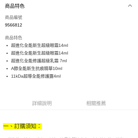
6 期 0 利率 每期
NT$700
21家銀行
商品特色
合作金庫商業銀行
第一商業銀行
LINE Pay
商品編號
華南商業銀行
彰化商業銀行
9566812
Apple Pay
上海商業儲蓄銀行
台北富邦商業銀行
國泰世華商業銀行
兆豐國際商業銀行
商品特色
街口支付
臺灣中小企業銀行
台中商業銀行
超進化全能新生超級眼霜14ml
匯豐（台灣）商業銀行
華泰商業銀行
悠遊付
超進化全能新生超級眼霜14ml
聯邦商業銀行
遠東國際商業銀行
元大商業銀行
永豐商業銀行
超進化全能修護超級乳霜 7ml
Google Pay
玉山商業銀行
星展（台灣）商業銀行
A醇全能新生抗痕精華10ml
台新國際商業銀行
中國信託商業銀行
全盈+PAY
11kDa超導全能修護露4ml
台灣樂天信用卡公司
大哥付你分期
相關說明
【大哥付你分期使用說明】
詳細說明
相關推薦
AFTEE先享後付
1.本服務由台灣大哥大提供，台灣大哥大用戶可立即使用無須另外申請。
2.付款方式選擇「大哥付你分期」，訂單成立後會自動跳轉到大哥付的交易
相關說明
流程，驗證手機門號後，選擇欲分期的期數、繳款截止日，確認付款後即完
【關於「AFTEE先享後付」】
成交易。
ATM付款
AFTEE先享後付是「在收到商品之後才付款」的支付方式。 讓您購物簡單
一、訂購須知：
3.實際核准額度、可分期數及費用金額請依後續交易確認頁面所載為準。
便利好安心！
4.訂單成立30分鐘內，如未前往確認交易或遇審核未通過，訂單將自動取
１．簡單：不需註冊會員、不需綁卡、不需儲值。