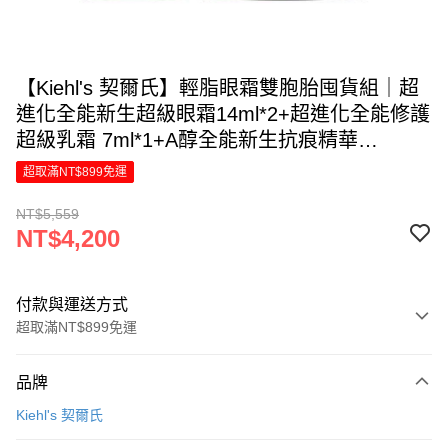
【Kiehl's 契爾氏】輕脂眼霜雙胞胎囤貨組｜超
進化全能新生超級眼霜14ml*2+超進化全能修護
超級乳霜 7ml*1+A醇全能新生抗痕精華
10ml*1+11kDa超導全能修護露4ml(價值
超取滿NT$899免運
NT$5559)
NT$5,559
NT$4,200
付款與運送方式
超取滿NT$899免運
付款方式
品牌
信用卡一次付款
Kiehl's 契爾氏
信用卡分期付款