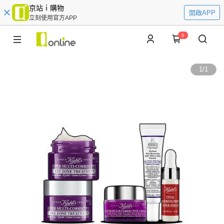
京站ｉ購物
開啟APP
立刻使用官方APP
0
1
/
1