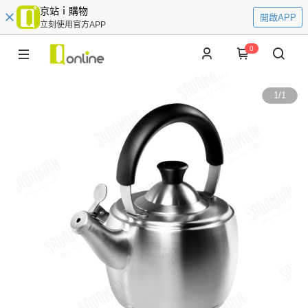
京站ｉ購物
開啟APP
立刻使用官方APP
0
1
/
1