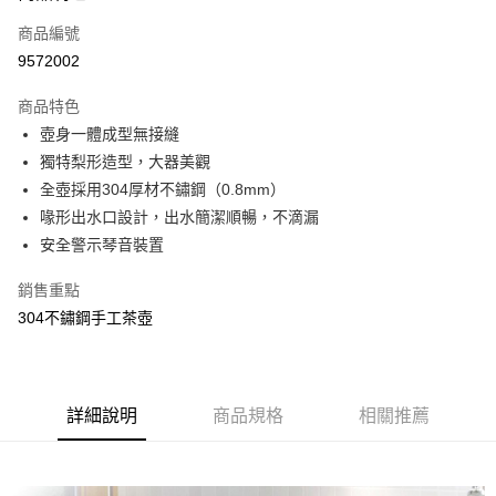
商品編號
街口支付
9572002
悠遊付
商品特色
Google Pay
壺身一體成型無接縫
全盈+PAY
獨特梨形造型，大器美觀
全壺採用304厚材不鏽鋼（0.8mm）
大哥付你分期
喙形出水口設計，出水簡潔順暢，不滴漏
相關說明
安全警示琴音裝置
【大哥付你分期使用說明】
AFTEE先享後付
1.本服務由台灣大哥大提供，台灣大哥大用戶可立即使用無須另外申請。
銷售重點
2.付款方式選擇「大哥付你分期」，訂單成立後會自動跳轉到大哥付的交易
相關說明
流程，驗證手機門號後，選擇欲分期的期數、繳款截止日，確認付款後即完
304不鏽鋼手工茶壺
【關於「AFTEE先享後付」】
成交易。
ATM付款
AFTEE先享後付是「在收到商品之後才付款」的支付方式。 讓您購物簡單
3.實際核准額度、可分期數及費用金額請依後續交易確認頁面所載為準。
便利好安心！
4.訂單成立30分鐘內，如未前往確認交易或遇審核未通過，訂單將自動取
１．簡單：不需註冊會員、不需綁卡、不需儲值。
運送方式
消。如遇「轉專審核」未通過狀況，表示未達大哥付你分期系統評分，恕無
２．便利：只要手機號碼，簡訊認證，即可結帳。
法說明評估內容。
詳細說明
商品規格
相關推薦
３．安心：先確認商品／服務後，再付款。
宅配
【繳款方式說明】
1.分期款項不併入電信帳單，「大哥付你分期」於每月結算日後寄送繳費提
每筆NT$100，滿NT$1,200(含以上)免運費
【「AFTEE先享後付」結帳流程】
醒簡訊。
１．於結帳方式選擇「AFTEE先享後付」後，將跳轉至「AFTEE先享後付」
2.透過簡訊連結打開帳單後，可選擇「超商條碼／台灣大直營門市／銀行轉