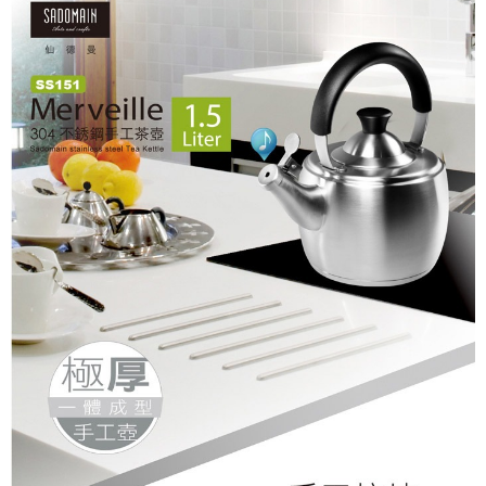
京站台北店客服中心(1F星巴克旁) 即日起不提供京站紙袋，取件時
結帳頁面，進行簡訊認證並確認金額後，即可完成結帳。
帳／街口支付／iPASS MONEY」等通路繳費。
２．訂單成立數日內，您將收到繳費通知簡訊。
請自備購物袋，若需購買紙袋可現場詢問
３．收到繳費通知簡訊後14天內，點擊此簡訊中的連結，可透過四大超商／
【注意事項】
免運費
ATM／網路銀行／等多元方式進行付款，方視為交易完成。
1.本服務係由「台灣大哥大股份有限公司」（以下簡稱本公司）所提供，讓
※ 請注意：結帳手續完成當下不需立刻繳費，但若您需要取消訂單，請聯絡
用戶於交易時，得透過本服務購買商品或服務，並由商店將買賣／分期付款
購買商品的店家。未經商家同意取消之訂單仍視為有效，需透過AFTEE先享
買賣價金債權讓與本公司後，依約使用本公司帳單繳交帳款。
後付繳納相關費用。
2.基於同意付款使用「大哥付你分期」之契約關係目的，商店將以您的個人
※ 交易是否成功請以「AFTEE先享後付 」之結帳頁面顯示為準，若有關於
資料（包含姓名、電話或地址）提供予台灣大哥大進項蒐集、處理及利用，
是否繳費成功／繳費後需取消欲退款等相關疑問，請聯繫「AFTEE先享後付
由本公司與您本人進行分期帳單所需資料之確認、核對及更正。
客戶支援中心」
https://netprotections.freshdesk.com/support/home
3.完整用戶服務條款，請詳閱以下連結：
https://oppay.tw/userRule
【注意事項】
１．透過由恩沛科技股份有限公司提供之「AFTEE先享後付」服務完成之交
易，需依本服務之必要範圍內提供個人資料，並將交易相關給付款項請求債
權轉讓予恩沛科技股份有限公司。
２．關於個人資料處理事宜，請瀏覽以下網址：
https://aftee.tw/terms/#terms3
３．未成年的使用者請事先徵得法定代理人或監護人之同意方可使用
「AFTEE先享後付」，若未經同意申辦者引起之損失，本公司不負相關責
任。
４．使用「AFTEE先享後付」時，將依據個別帳號之用戶狀況，依本公司即
時審查核予不同之上限額度；若仍有額度不足之情形，本公司將視審查結果
請求用戶進行身份認證。
５．嚴禁一人註冊多個帳號或使用他人資訊註冊。若發現惡意使用之情形，
恩沛科技股份有限公司將有權停止該用戶之使用額度並採取法律行動。