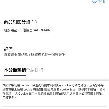
客服
商品相關分類 (1)
餐廚用品
仙德曼SADOMAIN
評價
喜歡這個商品嗎？購買後給他一個好評吧
本分類熱銷
全站排行
本網站中使用 cookie，欲查詢有關本網站使用 cookie 方式之詳情，及若您不希
熱門標籤
望在電腦上使用 cookie 時應如何變更電腦的 cookie 設定，請參閱本網站「
隱私
權條款
」之 Cookie 聲明。您繼續使用本網站即表示您同意本公司得按本網站使
用條款之 Cookie 聲明使用 cookie。
了解更多 >