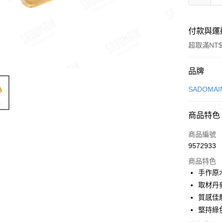
付款與運
超取滿NT$
付款方式
品牌
信用卡一
SADOMA
LINE Pay
商品特色
Apple Pay
商品編號
街口支付
9572933
商品特色
悠遊付
手作原
Google Pa
取材丹
質感佳
全盈+PAY
堅持綠
大哥付你