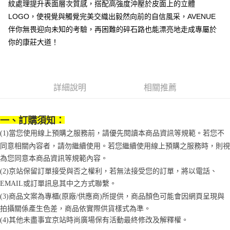
紋處理提升表面層次質感，搭配高強度沖壓於皮面上的立體
１．簡單：不需註冊會員、不需綁卡、不需儲值。
運送方式
消。如遇「轉專審核」未通過狀況，表示未達大哥付你分期系統評分，恕無
２．便利：只要手機號碼，簡訊認證，即可結帳。
LOGO，使視覺與觸覺完美交織出毅然向前的自信風采，AVENUE
法說明評估內容。
３．安心：先確認商品／服務後，再付款。
付款後全家取貨
【繳款方式說明】
伴你無畏迎向未知的考驗，再困難的碎石路也能漂亮地走成專屬於
1.分期款項不併入電信帳單，「大哥付你分期」於每月結算日後寄送繳費提
每筆NT$70，滿NT$899(含以上)免運費
【「AFTEE先享後付」結帳流程】
你的康莊大道！
醒簡訊。
１．於結帳方式選擇「AFTEE先享後付」後，將跳轉至「AFTEE先享後付」
2.透過簡訊連結打開帳單後，可選擇「超商條碼／台灣大直營門市／銀行轉
付款後7-11取貨
結帳頁面，進行簡訊認證並確認金額後，即可完成結帳。
帳／街口支付／iPASS MONEY」等通路繳費。
２．訂單成立數日內，您將收到繳費通知簡訊。
每筆NT$70，滿NT$899(含以上)免運費
３．收到繳費通知簡訊後14天內，點擊此簡訊中的連結，可透過四大超商／
【注意事項】
ATM／網路銀行／等多元方式進行付款，方視為交易完成。
詳細說明
相關推薦
宅配
1.本服務係由「台灣大哥大股份有限公司」（以下簡稱本公司）所提供，讓
※ 請注意：結帳手續完成當下不需立刻繳費，但若您需要取消訂單，請聯絡
用戶於交易時，得透過本服務購買商品或服務，並由商店將買賣／分期付款
每筆NT$100，滿NT$1,000(含以上)免運費
購買商品的店家。未經商家同意取消之訂單仍視為有效，需透過AFTEE先享
買賣價金債權讓與本公司後，依約使用本公司帳單繳交帳款。
後付繳納相關費用。
一、訂購須知：
2.基於同意付款使用「大哥付你分期」之契約關係目的，商店將以您的個人
京站台北店客服中心(1F星巴克旁) 即日起不提供京站紙袋，取件時
※ 交易是否成功請以「AFTEE先享後付 」之結帳頁面顯示為準，若有關於
資料（包含姓名、電話或地址）提供予台灣大哥大進項蒐集、處理及利用，
(1)當您使用線上預購之服務前，請優先閱讀本商品資訊等規範。若您不
是否繳費成功／繳費後需取消欲退款等相關疑問，請聯繫「AFTEE先享後付
請自備購物袋，若需購買紙袋可現場詢問
由本公司與您本人進行分期帳單所需資料之確認、核對及更正。
客戶支援中心」
https://netprotections.freshdesk.com/support/home
同意相關內容者，請勿繼續使用。若您繼續使用線上預購之服務時，則視
3.完整用戶服務條款，請詳閱以下連結：
https://oppay.tw/userRule
免運費
為您同意本商品資訊等規範內容。
【注意事項】
１．透過由恩沛科技股份有限公司提供之「AFTEE先享後付」服務完成之交
(2)京站保留訂單接受與否之權利，若無法接受您的訂單，將以電話、
易，需依本服務之必要範圍內提供個人資料，並將交易相關給付款項請求債
EMAIL或訂單訊息其中之方式聯繫。
權轉讓予恩沛科技股份有限公司。
(3)商品文案為專櫃(原廠/供應商)所提供，商品顏色可能會因網頁呈現與
２．關於個人資料處理事宜，請瀏覽以下網址：
https://aftee.tw/terms/#terms3
拍攝關係產生色差，商品依實際供貨樣式為準。
３．未成年的使用者請事先徵得法定代理人或監護人之同意方可使用
(4)
其他未盡事宜
京站時尚廣場保有活動最終修改及解釋權。
「AFTEE先享後付」，若未經同意申辦者引起之損失，本公司不負相關責