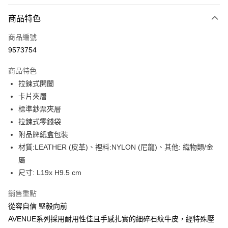
信用卡分期付款
6 期 0 利率 每期
NT$1,075
21家銀行
商品特色
合作金庫商業銀行
第一商業銀行
LINE Pay
商品編號
華南商業銀行
彰化商業銀行
9573754
Apple Pay
上海商業儲蓄銀行
台北富邦商業銀行
國泰世華商業銀行
兆豐國際商業銀行
商品特色
街口支付
臺灣中小企業銀行
台中商業銀行
拉鍊式開闔
匯豐（台灣）商業銀行
華泰商業銀行
悠遊付
卡片夾層
聯邦商業銀行
遠東國際商業銀行
元大商業銀行
永豐商業銀行
標準鈔票夾層
Google Pay
玉山商業銀行
星展（台灣）商業銀行
拉鍊式零錢袋
台新國際商業銀行
中國信託商業銀行
全盈+PAY
附品牌紙盒包裝
台灣樂天信用卡公司
材質:LEATHER (皮革)、裡料:NYLON (尼龍)、其他: 織物類/金
大哥付你分期
屬
相關說明
尺寸: L19x H9.5 cm
【大哥付你分期使用說明】
AFTEE先享後付
1.本服務由台灣大哥大提供，台灣大哥大用戶可立即使用無須另外申請。
2.付款方式選擇「大哥付你分期」，訂單成立後會自動跳轉到大哥付的交易
相關說明
銷售重點
流程，驗證手機門號後，選擇欲分期的期數、繳款截止日，確認付款後即完
【關於「AFTEE先享後付」】
從容自信 堅毅向前
成交易。
ATM付款
AFTEE先享後付是「在收到商品之後才付款」的支付方式。 讓您購物簡單
AVENUE系列採用耐用性佳且手感扎實的細碎石紋牛皮，經特殊壓
3.實際核准額度、可分期數及費用金額請依後續交易確認頁面所載為準。
便利好安心！
4.訂單成立30分鐘內，如未前往確認交易或遇審核未通過，訂單將自動取