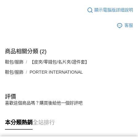
任。
４．使用「AFTEE先享後付」時，將依據個別帳號之用戶狀況，依本公司即
顯示電腦版詳細說明
時審查核予不同之上限額度；若仍有額度不足之情形，本公司將視審查結果
請求用戶進行身份認證。
５．嚴禁一人註冊多個帳號或使用他人資訊註冊。若發現惡意使用之情形，
客服
恩沛科技股份有限公司將有權停止該用戶之使用額度並採取法律行動。
商品相關分類 (2)
鞋包/服飾
【皮夾/零錢包/名片夾/證件套】
鞋包/服飾
PORTER INTERNATIONAL
評價
喜歡這個商品嗎？購買後給他一個好評吧
本分類熱銷
全站排行