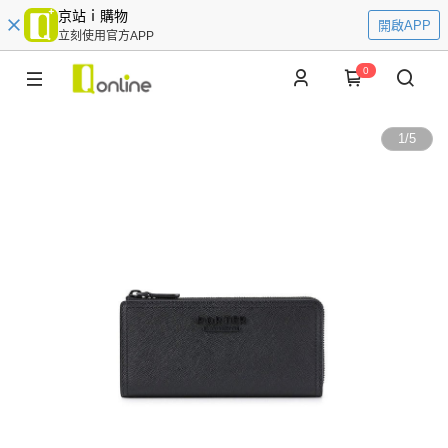
京站ｉ購物
開啟APP
立刻使用官方APP
0
1
/
5