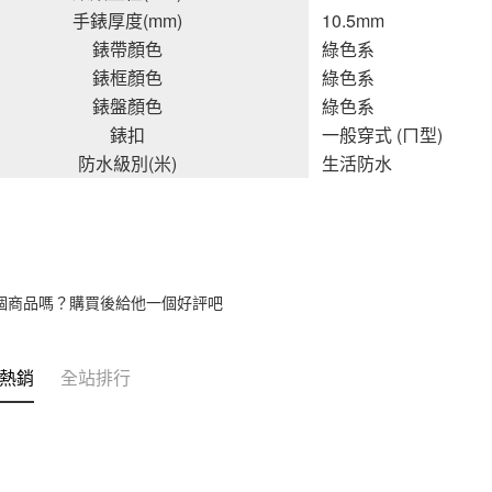
手錶厚度(mm)
10.5mm
錶帶顏色
綠色系
錶框顏色
綠色系
錶盤顏色
綠色系
錶扣
一般穿式 (ㄇ型)
防水級別(米)
生活防水
個商品嗎？購買後給他一個好評吧
熱銷
全站排行