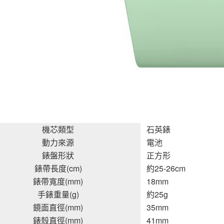
機芯類型
石英錶
動力來源
電池
錶盤形狀
正方形
錶帶長度(cm)
約25-26cm
錶帶寬度(mm)
18mm
手錶重量(g)
約25g
鏡面直徑(mm)
35mm
錶殼直徑(mm)
41mm