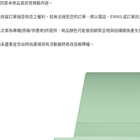
１．透過由
您同意本商品資訊等規範內容。
交易，需
求債權轉
京站保留訂單接受與否之權利，若無法接受您的訂單，將以電話、EMAIL或訂單
２．關於
https://aft
３．未成
商品文案為專櫃(原廠/供應商)所提供，商品顏色可能會因網頁呈現與拍攝關係產
「AFTE
任。
其他未盡事宜京站時尚廣場保有活動最終修改及解釋權。
４．使用「
即時審查
結果請求
５．嚴禁
形，恩沛
動。