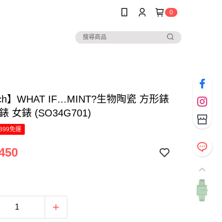
0
tch】WHAT IF…MINT?生物陶瓷 方形錶
 女錶 (SO34G701)
899免運
450