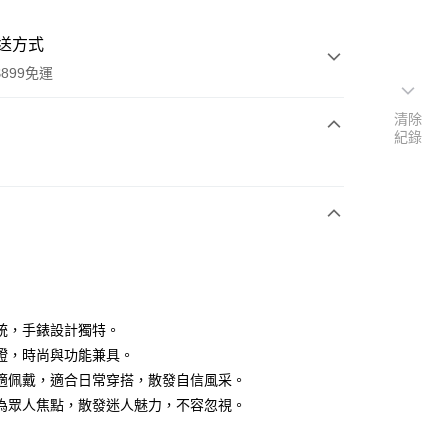
送方式
899免運
清除
紀錄
次付款
統，手錶設計獨特。
y
證，時尚與功能兼具。
適佩戴，適合日常穿搭，散發自信風采。
為眾人焦點，散發迷人魅力，不容忽視。
分期