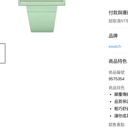
付款與運
超取滿NT$
付款方式
品牌
信用卡一
swatch
LINE Pay
商品特色
Apple Pay
商品編號
街口支付
9575354
商品特色
悠遊付
顛覆傳
Google Pa
品質保
輕巧舒
全盈+PAY
讓你成
大哥付你
銷售重點
相關說明