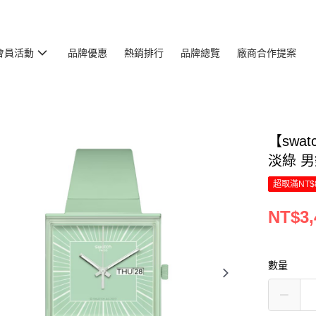
會員活動
品牌優惠
熱銷排行
品牌總覽
廠商合作提案
【swa
淡綠 男錶
超取滿NT$
NT$3,
數量