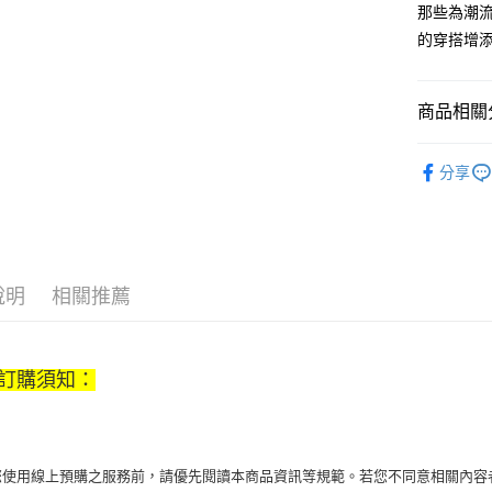
那些為潮流
【大哥付
AFTEE先
1.本服務
的穿搭增
2.付款方
相關說明
流程，驗
【關於「A
ATM付款
完成交易
AFTEE
商品相關分
3.實際核
便利好安
4.訂單成
１．簡單
飾品/配件
消。如遇
２．便利
運送方式
分享
無法說明
３．安心
飾品/配件
【繳款方
付款後全
1.分期款
【「AFT
醒簡訊。
每筆NT$7
１．於結帳
2.透過簡
付」結帳
帳／街口支
付款後7-1
２．訂單
說明
相關推薦
３．收到繳
每筆NT$7
【注意事
／ATM／
1.本服務
※ 請注意
宅配
用戶於交
絡購買商品
款買賣價
訂購須知：
先享後付
每筆NT$1
2.基於同
※ 交易是
資料（包
是否繳費成
京站台北店
用，由本
付客戶支
請自備購
3.完整用
當您使用線上預購之服務前，請優先閱讀本商品資訊等規範。若您不同意相關內
免運費
【注意事