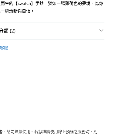
而生的【swatch】手錶，猶如一場薄荷色的夢境，為你
你分期使用說明】
享後付
由台灣大哥大提供，台灣大哥大用戶可立即使用無須另外申請。
添一絲清新與自信。
式選擇「大哥付你分期」，訂單成立後會自動跳轉到大哥付的交易
證手機門號後，選擇欲分期的期數、繳款截止日，確認付款後即
FTEE先享後付」】
。
先享後付是「在收到商品之後才付款」的支付方式。 讓您購物簡單
類 (2)
准額度、可分期數及費用金額請依後續交易確認頁面所載為準。
心！
立30分鐘內，如未前往確認交易或遇審核未通過，訂單將自動取
：不需註冊會員、不需綁卡、不需儲值。
swatch
「轉專審核」未通過狀況，表示未達大哥付你分期系統評分，恕
：只要手機號碼，簡訊認證，即可結帳。
客服
評估內容。
：先確認商品／服務後，再付款。
【手錶】
式說明】
家取貨
項不併入電信帳單，「大哥付你分期」於每月結算日後寄送繳費提
EE先享後付」結帳流程】
0，滿NT$899(含以上)免運費
方式選擇「AFTEE先享後付」後，將跳轉至「AFTEE先享後
訊連結打開帳單後，可選擇「超商條碼／台灣大直營門市／銀行轉
頁面，進行簡訊認證並確認金額後，即可完成結帳。
付／iPASS MONEY」等通路繳費。
1取貨
成立數日內，您將收到繳費通知簡訊。
費通知簡訊後14天內，點擊此簡訊中的連結，可透過四大超商
0，滿NT$899(含以上)免運費
項】
網路銀行／等多元方式進行付款，方視為交易完成。
係由「台灣大哥大股份有限公司」（以下簡稱本公司）所提供，讓
：結帳手續完成當下不需立刻繳費，但若您需要取消訂單，請聯
易時，得透過本服務購買商品或服務，並由商店將買賣／分期付
的店家。未經商家同意取消之訂單仍視為有效，需透過AFTEE
金債權讓與本公司後，依約使用本公司帳單繳交帳款。
繳納相關費用。
00，滿NT$1,000(含以上)免運費
意付款使用「大哥付你分期」之契約關係目的，商店將以您的個人
否成功請以「AFTEE先享後付 」之結帳頁面顯示為準，若有關於
含姓名、電話或地址）提供予台灣大哥大進項蒐集、處理及利
功／繳費後需取消欲退款等相關疑問，請聯繫「AFTEE先享後
客服中心(1F星巴克旁) 即日起不提供京站紙袋，取件時
公司與您本人進行分期帳單所需資料之確認、核對及更正。
援中心」
https://netprotections.freshdesk.com/support/home
物袋，若需購買紙袋可現場詢問
戶服務條款，請詳閱以下連結：
https://oppay.tw/userRule
容者，請勿繼續使用。若您繼續使用線上預購之服務時，則
項】