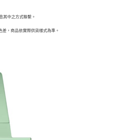
恩沛科技股份有限公司提供之「AFTEE先享後付」服務完成之
依本服務之必要範圍內提供個人資料，並將交易相關給付款項請
讓予恩沛科技股份有限公司。
訊息其中之方式聯繫。
個人資料處理事宜，請瀏覽以下網址：
ee.tw/terms/#terms3
年的使用者請事先徵得法定代理人或監護人之同意方可使用
生色差，商品依實際供貨樣式為準。
E先享後付」，若未經同意申辦者引起之損失，本公司不負相關責
AFTEE先享後付」時，將依據個別帳號之用戶狀況，依本公司
核予不同之上限額度；若仍有額度不足之情形，本公司將視審查
用戶進行身份認證。
一人註冊多個帳號或使用他人資訊註冊。若發現惡意使用之情
科技股份有限公司將有權停止該用戶之使用額度並採取法律行