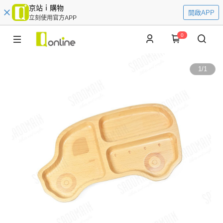
京站ｉ購物
開啟APP
立刻使用官方APP
0
1
/
1