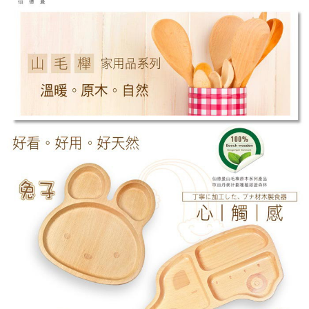
付款後7-11取貨
結帳頁面，進行簡訊認證並確認金額後，即可完成結帳。
帳／街口支付／iPASS MONEY」等通路繳費。
２．訂單成立數日內，您將收到繳費通知簡訊。
每筆NT$70，滿NT$899(含以上)免運費
３．收到繳費通知簡訊後14天內，點擊此簡訊中的連結，可透過四大超商／
【注意事項】
ATM／網路銀行／等多元方式進行付款，方視為交易完成。
宅配
1.本服務係由「台灣大哥大股份有限公司」（以下簡稱本公司）所提供，讓
※ 請注意：結帳手續完成當下不需立刻繳費，但若您需要取消訂單，請聯絡
用戶於交易時，得透過本服務購買商品或服務，並由商店將買賣／分期付款
每筆NT$100，滿NT$1,000(含以上)免運費
購買商品的店家。未經商家同意取消之訂單仍視為有效，需透過AFTEE先享
買賣價金債權讓與本公司後，依約使用本公司帳單繳交帳款。
後付繳納相關費用。
2.基於同意付款使用「大哥付你分期」之契約關係目的，商店將以您的個人
京站台北店客服中心(1F星巴克旁) 即日起不提供京站紙袋，取件時
※ 交易是否成功請以「AFTEE先享後付 」之結帳頁面顯示為準，若有關於
資料（包含姓名、電話或地址）提供予台灣大哥大進項蒐集、處理及利用，
是否繳費成功／繳費後需取消欲退款等相關疑問，請聯繫「AFTEE先享後付
請自備購物袋，若需購買紙袋可現場詢問
由本公司與您本人進行分期帳單所需資料之確認、核對及更正。
客戶支援中心」
https://netprotections.freshdesk.com/support/home
3.完整用戶服務條款，請詳閱以下連結：
https://oppay.tw/userRule
免運費
【注意事項】
１．透過由恩沛科技股份有限公司提供之「AFTEE先享後付」服務完成之交
易，需依本服務之必要範圍內提供個人資料，並將交易相關給付款項請求債
權轉讓予恩沛科技股份有限公司。
２．關於個人資料處理事宜，請瀏覽以下網址：
https://aftee.tw/terms/#terms3
３．未成年的使用者請事先徵得法定代理人或監護人之同意方可使用
「AFTEE先享後付」，若未經同意申辦者引起之損失，本公司不負相關責
任。
４．使用「AFTEE先享後付」時，將依據個別帳號之用戶狀況，依本公司即
時審查核予不同之上限額度；若仍有額度不足之情形，本公司將視審查結果
請求用戶進行身份認證。
５．嚴禁一人註冊多個帳號或使用他人資訊註冊。若發現惡意使用之情形，
恩沛科技股份有限公司將有權停止該用戶之使用額度並採取法律行動。