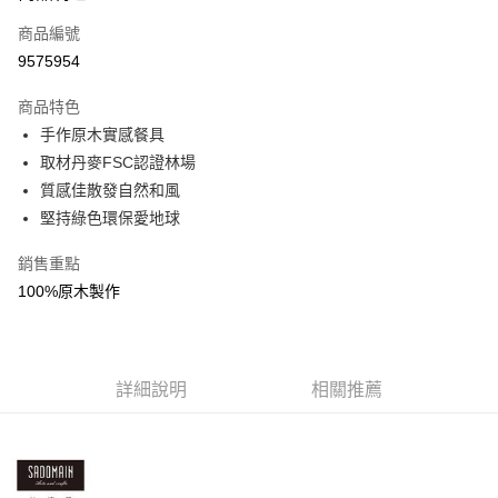
商品編號
街口支付
9575954
悠遊付
商品特色
Google Pay
手作原木實感餐具
全盈+PAY
取材丹麥FSC認證林場
質感佳散發自然和風
大哥付你分期
堅持綠色環保愛地球
相關說明
【大哥付你分期使用說明】
銷售重點
AFTEE先享後付
1.本服務由台灣大哥大提供，台灣大哥大用戶可立即使用無須另外申請。
100%原木製作
2.付款方式選擇「大哥付你分期」，訂單成立後會自動跳轉到大哥付的交易
相關說明
流程，驗證手機門號後，選擇欲分期的期數、繳款截止日，確認付款後即完
【關於「AFTEE先享後付」】
成交易。
ATM付款
AFTEE先享後付是「在收到商品之後才付款」的支付方式。 讓您購物簡單
3.實際核准額度、可分期數及費用金額請依後續交易確認頁面所載為準。
便利好安心！
4.訂單成立30分鐘內，如未前往確認交易或遇審核未通過，訂單將自動取
１．簡單：不需註冊會員、不需綁卡、不需儲值。
詳細說明
相關推薦
運送方式
消。如遇「轉專審核」未通過狀況，表示未達大哥付你分期系統評分，恕無
２．便利：只要手機號碼，簡訊認證，即可結帳。
法說明評估內容。
３．安心：先確認商品／服務後，再付款。
付款後全家取貨
【繳款方式說明】
1.分期款項不併入電信帳單，「大哥付你分期」於每月結算日後寄送繳費提
每筆NT$70，滿NT$899(含以上)免運費
【「AFTEE先享後付」結帳流程】
醒簡訊。
１．於結帳方式選擇「AFTEE先享後付」後，將跳轉至「AFTEE先享後付」
2.透過簡訊連結打開帳單後，可選擇「超商條碼／台灣大直營門市／銀行轉