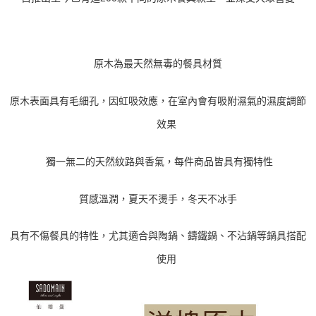
付款後7-11取貨
結帳頁面，進行簡訊認證並確認金額後，即可完成結帳。
帳／街口支付／iPASS MONEY」等通路繳費。
２．訂單成立數日內，您將收到繳費通知簡訊。
每筆NT$70，滿NT$899(含以上)免運費
３．收到繳費通知簡訊後14天內，點擊此簡訊中的連結，可透過四大超商／
【注意事項】
ATM／網路銀行／等多元方式進行付款，方視為交易完成。
宅配
1.本服務係由「台灣大哥大股份有限公司」（以下簡稱本公司）所提供，讓
※ 請注意：結帳手續完成當下不需立刻繳費，但若您需要取消訂單，請聯絡
用戶於交易時，得透過本服務購買商品或服務，並由商店將買賣／分期付款
原木為最天然無毒的餐具材質
每筆NT$100，滿NT$1,000(含以上)免運費
購買商品的店家。未經商家同意取消之訂單仍視為有效，需透過AFTEE先享
買賣價金債權讓與本公司後，依約使用本公司帳單繳交帳款。
後付繳納相關費用。
2.基於同意付款使用「大哥付你分期」之契約關係目的，商店將以您的個人
京站台北店客服中心(1F星巴克旁) 即日起不提供京站紙袋，取件時
※ 交易是否成功請以「AFTEE先享後付 」之結帳頁面顯示為準，若有關於
資料（包含姓名、電話或地址）提供予台灣大哥大進項蒐集、處理及利用，
原木表面具有毛細孔，因虹吸效應，在室內會有吸附濕氣的濕度調節
是否繳費成功／繳費後需取消欲退款等相關疑問，請聯繫「AFTEE先享後付
請自備購物袋，若需購買紙袋可現場詢問
由本公司與您本人進行分期帳單所需資料之確認、核對及更正。
客戶支援中心」
https://netprotections.freshdesk.com/support/home
3.完整用戶服務條款，請詳閱以下連結：
https://oppay.tw/userRule
效果
免運費
【注意事項】
１．透過由恩沛科技股份有限公司提供之「AFTEE先享後付」服務完成之交
獨一無二的天然紋路與香氣，每件商品皆具有獨特性
易，需依本服務之必要範圍內提供個人資料，並將交易相關給付款項請求債
權轉讓予恩沛科技股份有限公司。
２．關於個人資料處理事宜，請瀏覽以下網址：
質感溫潤，夏天不燙手，冬天不冰手
https://aftee.tw/terms/#terms3
３．未成年的使用者請事先徵得法定代理人或監護人之同意方可使用
「AFTEE先享後付」，若未經同意申辦者引起之損失，本公司不負相關責
具有不傷餐具的特性，尤其適合與陶鍋、鑄鐵鍋、不沾鍋等鍋具
搭配
任。
４．使用「AFTEE先享後付」時，將依據個別帳號之用戶狀況，依本公司即
使用
時審查核予不同之上限額度；若仍有額度不足之情形，本公司將視審查結果
請求用戶進行身份認證。
５．嚴禁一人註冊多個帳號或使用他人資訊註冊。若發現惡意使用之情形，
恩沛科技股份有限公司將有權停止該用戶之使用額度並採取法律行動。