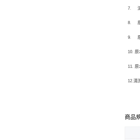
7.
8.
9.
10.
原
11.
原
12.
清
商品