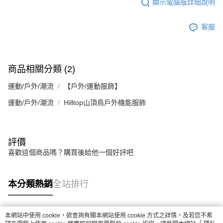
顯示電腦版詳細說明
客服
商品相關分類 (2)
運動/戶外/潮流
【戶外/運動服飾】
運動/戶外/潮流
Hilltop山頂鳥戶外機能服飾
評價
喜歡這個商品嗎？購買後給他一個好評吧
本分類熱銷
全站排行
本網站中使用 cookie，欲查詢有關本網站使用 cookie 方式之詳情，及若您不希
熱門標籤