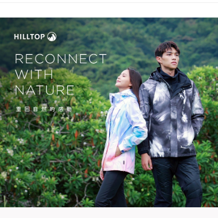
便利好安心！
4.訂單成立30分鐘內，如未前往確認交易或遇審核未通過，訂單將自動取
１．簡單：不需註冊會員、不需綁卡、不需儲值。
運送方式
消。如遇「轉專審核」未通過狀況，表示未達大哥付你分期系統評分，恕無
２．便利：只要手機號碼，簡訊認證，即可結帳。
法說明評估內容。
３．安心：先確認商品／服務後，再付款。
付款後全家取貨
【繳款方式說明】
1.分期款項不併入電信帳單，「大哥付你分期」於每月結算日後寄送繳費提
每筆NT$70，滿NT$899(含以上)免運費
【「AFTEE先享後付」結帳流程】
醒簡訊。
１．於結帳方式選擇「AFTEE先享後付」後，將跳轉至「AFTEE先享後付」
2.透過簡訊連結打開帳單後，可選擇「超商條碼／台灣大直營門市／銀行轉
付款後7-11取貨
結帳頁面，進行簡訊認證並確認金額後，即可完成結帳。
帳／街口支付／iPASS MONEY」等通路繳費。
２．訂單成立數日內，您將收到繳費通知簡訊。
每筆NT$70，滿NT$899(含以上)免運費
３．收到繳費通知簡訊後14天內，點擊此簡訊中的連結，可透過四大超商／
【注意事項】
ATM／網路銀行／等多元方式進行付款，方視為交易完成。
宅配
1.本服務係由「台灣大哥大股份有限公司」（以下簡稱本公司）所提供，讓
※ 請注意：結帳手續完成當下不需立刻繳費，但若您需要取消訂單，請聯絡
用戶於交易時，得透過本服務購買商品或服務，並由商店將買賣／分期付款
每筆NT$100，滿NT$1,000(含以上)免運費
購買商品的店家。未經商家同意取消之訂單仍視為有效，需透過AFTEE先享
買賣價金債權讓與本公司後，依約使用本公司帳單繳交帳款。
後付繳納相關費用。
2.基於同意付款使用「大哥付你分期」之契約關係目的，商店將以您的個人
京站台北店客服中心(1F星巴克旁) 即日起不提供京站紙袋，取件時
※ 交易是否成功請以「AFTEE先享後付 」之結帳頁面顯示為準，若有關於
資料（包含姓名、電話或地址）提供予台灣大哥大進項蒐集、處理及利用，
是否繳費成功／繳費後需取消欲退款等相關疑問，請聯繫「AFTEE先享後付
請自備購物袋，若需購買紙袋可現場詢問
由本公司與您本人進行分期帳單所需資料之確認、核對及更正。
客戶支援中心」
https://netprotections.freshdesk.com/support/home
3.完整用戶服務條款，請詳閱以下連結：
https://oppay.tw/userRule
免運費
【注意事項】
１．透過由恩沛科技股份有限公司提供之「AFTEE先享後付」服務完成之交
易，需依本服務之必要範圍內提供個人資料，並將交易相關給付款項請求債
權轉讓予恩沛科技股份有限公司。
２．關於個人資料處理事宜，請瀏覽以下網址：
https://aftee.tw/terms/#terms3
３．未成年的使用者請事先徵得法定代理人或監護人之同意方可使用