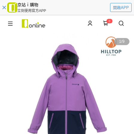
京站ｉ購物
開啟APP
立刻使用官方APP
0
1
/
9