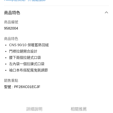
信用卡分期付款
6 期 0 利率 每期
NT$1,440
21家銀行
商品特色
合作金庫商業銀行
第一商業銀行
LINE Pay
商品編號
華南商業銀行
彰化商業銀行
9582004
Apple Pay
上海商業儲蓄銀行
台北富邦商業銀行
國泰世華商業銀行
兆豐國際商業銀行
商品特色
街口支付
臺灣中小企業銀行
台中商業銀行
CNS 90/10 保暖蓄熱羽絨
匯豐（台灣）商業銀行
華泰商業銀行
悠遊付
門襟拉鏈開合設計
聯邦商業銀行
遠東國際商業銀行
元大商業銀行
永豐商業銀行
腰下兩個拉鏈式口袋
Google Pay
玉山商業銀行
星展（台灣）商業銀行
左內袋一個拉鍊式口袋
台新國際商業銀行
中國信託商業銀行
全盈+PAY
袖口本布搭配魔鬼氈調節
台灣樂天信用卡公司
大哥付你分期
銷售重點
相關說明
型號 : PF28XC01ECJF
【大哥付你分期使用說明】
AFTEE先享後付
1.本服務由台灣大哥大提供，台灣大哥大用戶可立即使用無須另外申請。
2.付款方式選擇「大哥付你分期」，訂單成立後會自動跳轉到大哥付的交易
相關說明
流程，驗證手機門號後，選擇欲分期的期數、繳款截止日，確認付款後即完
【關於「AFTEE先享後付」】
成交易。
ATM付款
詳細說明
相關推薦
AFTEE先享後付是「在收到商品之後才付款」的支付方式。 讓您購物簡單
3.實際核准額度、可分期數及費用金額請依後續交易確認頁面所載為準。