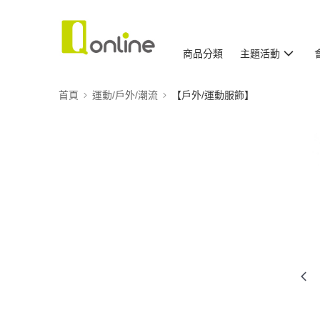
商品分類
主題活動
首頁
運動/戶外/潮流
【戶外/運動服飾】