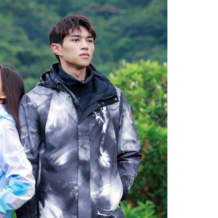
否成功請以「AFTEE先享後付 」之結帳頁面顯示為準，若有關於
含姓名、電話或地址）提供予台灣大哥大進項蒐集、處理及利
功／繳費後需取消欲退款等相關疑問，請聯繫「AFTEE先享後
客服中心(1F星巴克旁) 即日起不提供京站紙袋，取件時
公司與您本人進行分期帳單所需資料之確認、核對及更正。
援中心」
https://netprotections.freshdesk.com/support/home
物袋，若需購買紙袋可現場詢問
戶服務條款，請詳閱以下連結：
https://oppay.tw/userRule
項】
恩沛科技股份有限公司提供之「AFTEE先享後付」服務完成之
依本服務之必要範圍內提供個人資料，並將交易相關給付款項請
讓予恩沛科技股份有限公司。
個人資料處理事宜，請瀏覽以下網址：
ee.tw/terms/#terms3
年的使用者請事先徵得法定代理人或監護人之同意方可使用
E先享後付」，若未經同意申辦者引起之損失，本公司不負相關責
AFTEE先享後付」時，將依據個別帳號之用戶狀況，依本公司
核予不同之上限額度；若仍有額度不足之情形，本公司將視審查
用戶進行身份認證。
一人註冊多個帳號或使用他人資訊註冊。若發現惡意使用之情
科技股份有限公司將有權停止該用戶之使用額度並採取法律行