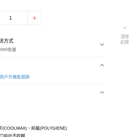
清除
送方式
紀錄
899免運
次付款
p山頂鳥戶外機能服飾
(COOLMAX)、抑菌(POLYGIENE)
y
寬口設計不咬腳