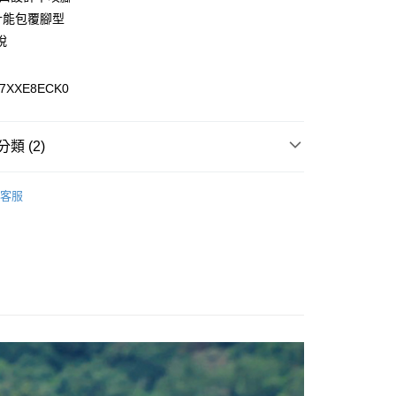
計能包覆腳型
脫
分期
47XXE8ECK0
你分期使用說明】
享後付
由台灣大哥大提供，台灣大哥大用戶可立即使用無須另外申請。
式選擇「大哥付你分期」，訂單成立後會自動跳轉到大哥付的交易
證手機門號後，選擇欲分期的期數、繳款截止日，確認付款後即
FTEE先享後付」】
類 (2)
。
先享後付是「在收到商品之後才付款」的支付方式。 讓您購物簡單
准額度、可分期數及費用金額請依後續交易確認頁面所載為準。
心！
/潮流
【戶外/運動服飾】
立30分鐘內，如未前往確認交易或遇審核未通過，訂單將自動取
：不需註冊會員、不需綁卡、不需儲值。
客服
「轉專審核」未通過狀況，表示未達大哥付你分期系統評分，恕
：只要手機號碼，簡訊認證，即可結帳。
/潮流
Hilltop山頂鳥戶外機能服飾
評估內容。
：先確認商品／服務後，再付款。
式說明】
家取貨
項不併入電信帳單，「大哥付你分期」於每月結算日後寄送繳費提
EE先享後付」結帳流程】
0，滿NT$899(含以上)免運費
方式選擇「AFTEE先享後付」後，將跳轉至「AFTEE先享後
訊連結打開帳單後，可選擇「超商條碼／台灣大直營門市／銀行轉
頁面，進行簡訊認證並確認金額後，即可完成結帳。
付／iPASS MONEY」等通路繳費。
1取貨
成立數日內，您將收到繳費通知簡訊。
費通知簡訊後14天內，點擊此簡訊中的連結，可透過四大超商
0，滿NT$899(含以上)免運費
項】
網路銀行／等多元方式進行付款，方視為交易完成。
係由「台灣大哥大股份有限公司」（以下簡稱本公司）所提供，讓
：結帳手續完成當下不需立刻繳費，但若您需要取消訂單，請聯
易時，得透過本服務購買商品或服務，並由商店將買賣／分期付
的店家。未經商家同意取消之訂單仍視為有效，需透過AFTEE
金債權讓與本公司後，依約使用本公司帳單繳交帳款。
繳納相關費用。
00，滿NT$1,000(含以上)免運費
意付款使用「大哥付你分期」之契約關係目的，商店將以您的個人