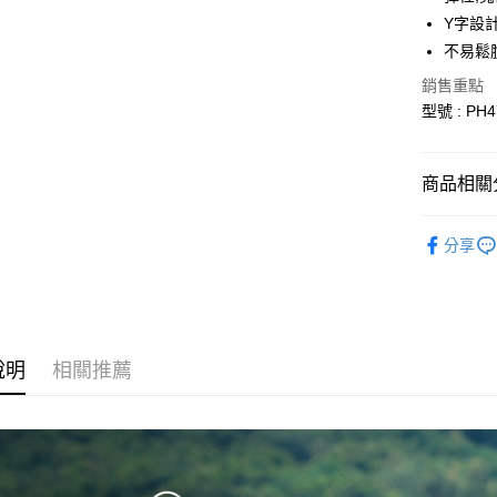
Y字設
全盈+PAY
不易鬆
大哥付你
銷售重點
相關說明
型號 : PH
【大哥付
AFTEE先
1.本服務
2.付款方
相關說明
流程，驗
【關於「A
商品相關分
ATM付款
完成交易
AFTEE
3.實際核
便利好安
運動/戶外
4.訂單成
１．簡單
分享
消。如遇
２．便利
運動/戶外
運送方式
無法說明
３．安心
【繳款方
付款後全
1.分期款
【「AFT
醒簡訊。
每筆NT$7
１．於結帳
2.透過簡
付」結帳
說明
相關推薦
帳／街口支
付款後7-1
２．訂單
３．收到繳
每筆NT$7
【注意事
／ATM／
1.本服務
※ 請注意
宅配
用戶於交
絡購買商品
款買賣價
先享後付
每筆NT$1
2.基於同