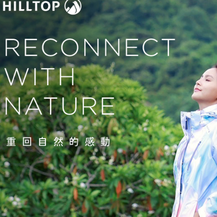
※ 交易是
資料（包
是否繳費成
京站台北店
用，由本
付客戶支
請自備購
3.完整用
免運費
【注意事
１．透過由
交易，需
求債權轉
２．關於
https://aft
３．未成
「AFTE
任。
４．使用「
即時審查
結果請求
５．嚴禁
形，恩沛
動。