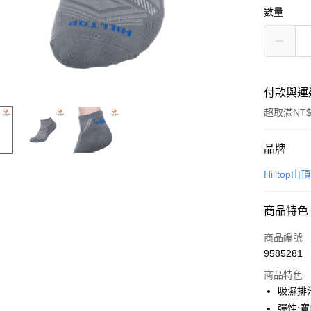
數量
付款與運
超取滿NT$
付款方式
品牌
信用卡一
Hillto
LINE Pay
商品特色
Apple Pay
商品編號
街口支付
9585281
商品特色
悠遊付
吸濕排汗
Google Pa
彈性;