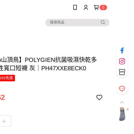
0
ltop山頂鳥】POLYGIEN抗菌吸濕快乾多
寬口短襪 灰｜PH47XXE8ECK0
899免運
52
L