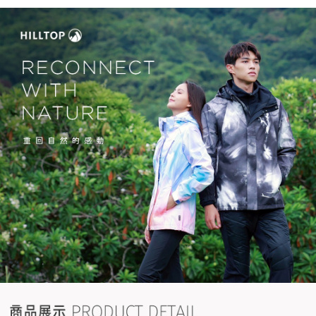
1.分期款項不併入電信帳單，「大哥付你分期」於每月結算日後寄送繳費提
每筆NT$70，滿NT$899(含以上)免運費
【「AFTEE先享後付」結帳流程】
醒簡訊。
１．於結帳方式選擇「AFTEE先享後付」後，將跳轉至「AFTEE先享後付」
2.透過簡訊連結打開帳單後，可選擇「超商條碼／台灣大直營門市／銀行轉
付款後7-11取貨
結帳頁面，進行簡訊認證並確認金額後，即可完成結帳。
帳／街口支付／iPASS MONEY」等通路繳費。
２．訂單成立數日內，您將收到繳費通知簡訊。
每筆NT$70，滿NT$899(含以上)免運費
３．收到繳費通知簡訊後14天內，點擊此簡訊中的連結，可透過四大超商／
【注意事項】
ATM／網路銀行／等多元方式進行付款，方視為交易完成。
宅配
1.本服務係由「台灣大哥大股份有限公司」（以下簡稱本公司）所提供，讓
※ 請注意：結帳手續完成當下不需立刻繳費，但若您需要取消訂單，請聯絡
用戶於交易時，得透過本服務購買商品或服務，並由商店將買賣／分期付款
每筆NT$100，滿NT$1,000(含以上)免運費
購買商品的店家。未經商家同意取消之訂單仍視為有效，需透過AFTEE先享
買賣價金債權讓與本公司後，依約使用本公司帳單繳交帳款。
後付繳納相關費用。
2.基於同意付款使用「大哥付你分期」之契約關係目的，商店將以您的個人
京站台北店客服中心(1F星巴克旁) 即日起不提供京站紙袋，取件時
※ 交易是否成功請以「AFTEE先享後付 」之結帳頁面顯示為準，若有關於
資料（包含姓名、電話或地址）提供予台灣大哥大進項蒐集、處理及利用，
是否繳費成功／繳費後需取消欲退款等相關疑問，請聯繫「AFTEE先享後付
請自備購物袋，若需購買紙袋可現場詢問
由本公司與您本人進行分期帳單所需資料之確認、核對及更正。
客戶支援中心」
https://netprotections.freshdesk.com/support/home
3.完整用戶服務條款，請詳閱以下連結：
https://oppay.tw/userRule
免運費
【注意事項】
１．透過由恩沛科技股份有限公司提供之「AFTEE先享後付」服務完成之交
易，需依本服務之必要範圍內提供個人資料，並將交易相關給付款項請求債
權轉讓予恩沛科技股份有限公司。
２．關於個人資料處理事宜，請瀏覽以下網址：
https://aftee.tw/terms/#terms3
３．未成年的使用者請事先徵得法定代理人或監護人之同意方可使用
「AFTEE先享後付」，若未經同意申辦者引起之損失，本公司不負相關責
任。
４．使用「AFTEE先享後付」時，將依據個別帳號之用戶狀況，依本公司即
時審查核予不同之上限額度；若仍有額度不足之情形，本公司將視審查結果