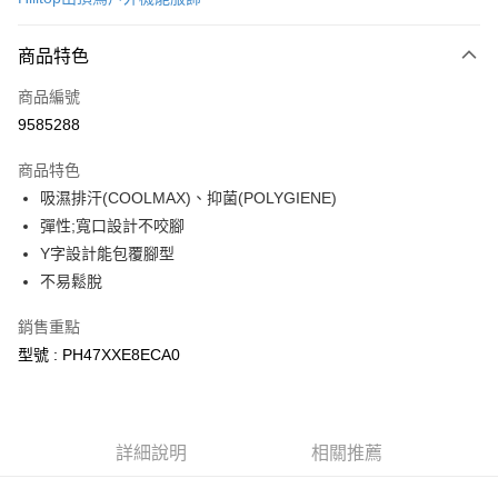
LINE Pay
商品特色
Apple Pay
商品編號
街口支付
9585288
悠遊付
商品特色
Google Pay
吸濕排汗(COOLMAX)、抑菌(POLYGIENE)
全盈+PAY
彈性;寬口設計不咬腳
Y字設計能包覆腳型
大哥付你分期
不易鬆脫
相關說明
【大哥付你分期使用說明】
銷售重點
AFTEE先享後付
1.本服務由台灣大哥大提供，台灣大哥大用戶可立即使用無須另外申請。
型號 : PH47XXE8ECA0
2.付款方式選擇「大哥付你分期」，訂單成立後會自動跳轉到大哥付的交易
相關說明
流程，驗證手機門號後，選擇欲分期的期數、繳款截止日，確認付款後即完
【關於「AFTEE先享後付」】
成交易。
ATM付款
AFTEE先享後付是「在收到商品之後才付款」的支付方式。 讓您購物簡單
3.實際核准額度、可分期數及費用金額請依後續交易確認頁面所載為準。
便利好安心！
4.訂單成立30分鐘內，如未前往確認交易或遇審核未通過，訂單將自動取
１．簡單：不需註冊會員、不需綁卡、不需儲值。
詳細說明
相關推薦
運送方式
消。如遇「轉專審核」未通過狀況，表示未達大哥付你分期系統評分，恕無
２．便利：只要手機號碼，簡訊認證，即可結帳。
法說明評估內容。
３．安心：先確認商品／服務後，再付款。
付款後全家取貨
【繳款方式說明】