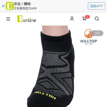
京站ｉ購物
開啟APP
立刻使用官方APP
0
1
/
3