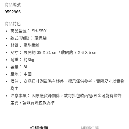
商品編號
街口支付
9592966
悠遊付
商品特色
Google Pay
商品型號： SH-S501
全盈+PAY
款式(功能)： 環保袋
材質： 聚酯纖維
大哥付你分期
尺寸： 展開約 39 X 21 cm / 收納約 7 X 6 X 5 cm
相關說明
耐重： 約3kg
【大哥付你分期使用說明】
AFTEE先享後付
1.本服務由台灣大哥大提供，台灣大哥大用戶可立即使用無須另外申請。
容量： 8L
2.付款方式選擇「大哥付你分期」，訂單成立後會自動跳轉到大哥付的交易
相關說明
產地： 中國
流程，驗證手機門號後，選擇欲分期的期數、繳款截止日，確認付款後即完
【關於「AFTEE先享後付」】
備註： 商品尺寸測量略有誤差，標示僅供參考，實際尺寸以實物
成交易。
ATM付款
AFTEE先享後付是「在收到商品之後才付款」的支付方式。 讓您購物簡單
3.實際核准額度、可分期數及費用金額請依後續交易確認頁面所載為準。
為主
便利好安心！
4.訂單成立30分鐘內，如未前往確認交易或遇審核未通過，訂單將自動取
１．簡單：不需註冊會員、不需綁卡、不需儲值。
注意事項： 因原廠貨源關係，故每批包款內裡/五金可能有些許
運送方式
消。如遇「轉專審核」未通過狀況，表示未達大哥付你分期系統評分，恕無
２．便利：只要手機號碼，簡訊認證，即可結帳。
法說明評估內容。
差異，請以實際包款為準
３．安心：先確認商品／服務後，再付款。
付款後全家取貨
【繳款方式說明】
1.分期款項不併入電信帳單，「大哥付你分期」於每月結算日後寄送繳費提
每筆NT$70，滿NT$899(含以上)免運費
【「AFTEE先享後付」結帳流程】
醒簡訊。
１．於結帳方式選擇「AFTEE先享後付」後，將跳轉至「AFTEE先享後付」
2.透過簡訊連結打開帳單後，可選擇「超商條碼／台灣大直營門市／銀行轉
付款後7-11取貨
結帳頁面，進行簡訊認證並確認金額後，即可完成結帳。
詳細說明
相關推薦
帳／街口支付／iPASS MONEY」等通路繳費。