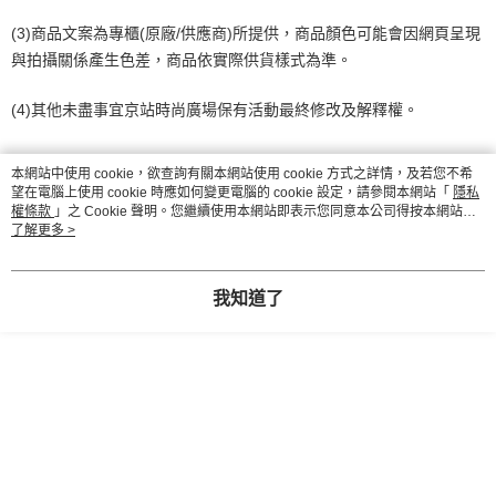
(3)商品文案為專櫃(原廠/供應商)所提供，商品顏色可能會因網頁呈現
與拍攝關係產生色差，商品依實際供貨樣式為準。
(4)其他未盡事宜京站時尚廣場保有活動最終修改及解釋權。
本網站中使用 cookie，欲查詢有關本網站使用 cookie 方式之詳情，及若您不希
顯示電腦版詳細說明
望在電腦上使用 cookie 時應如何變更電腦的 cookie 設定，請參閱本網站「
隱私
權條款
」之 Cookie 聲明。您繼續使用本網站即表示您同意本公司得按本網站使
用條款之 Cookie 聲明使用 cookie。
了解更多 >
客服
我知道了
商品相關分類 (2)
鞋包/服飾
Shupatto啪啪包
鞋包/服飾
【旅行/收納包】
評價