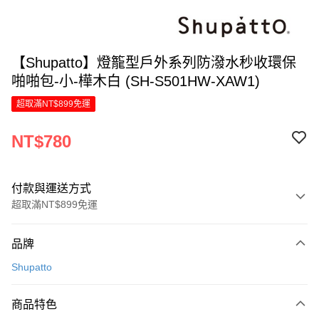
【Shupatto】燈籠型戶外系列防潑水秒收環保
啪啪包-小-樺木白 (SH-S501HW-XAW1)
超取滿NT$899免運
NT$780
付款與運送方式
超取滿NT$899免運
付款方式
品牌
信用卡一次付款
Shupatto
LINE Pay
商品特色
Apple Pay