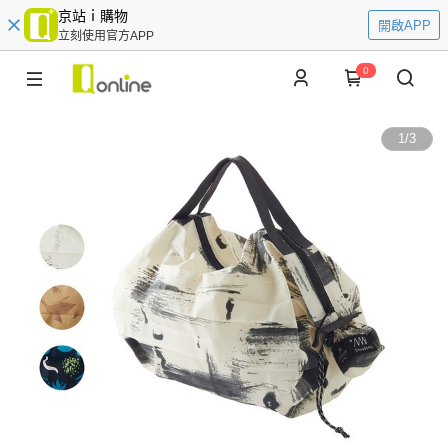
京站ｉ購物
開啟APP
立刻使用官方APP
0
1
/
3