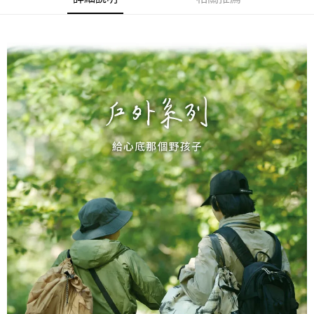
２．訂單成立數日內，您將收到繳費通知簡訊。
每筆NT$70，滿NT$899(含以上)免運費
３．收到繳費通知簡訊後14天內，點擊此簡訊中的連結，可透過四大超商／
【注意事項】
ATM／網路銀行／等多元方式進行付款，方視為交易完成。
宅配
1.本服務係由「台灣大哥大股份有限公司」（以下簡稱本公司）所提供，讓
※ 請注意：結帳手續完成當下不需立刻繳費，但若您需要取消訂單，請聯絡
用戶於交易時，得透過本服務購買商品或服務，並由商店將買賣／分期付款
每筆NT$100，滿NT$1,000(含以上)免運費
購買商品的店家。未經商家同意取消之訂單仍視為有效，需透過AFTEE先享
買賣價金債權讓與本公司後，依約使用本公司帳單繳交帳款。
後付繳納相關費用。
2.基於同意付款使用「大哥付你分期」之契約關係目的，商店將以您的個人
京站台北店客服中心(1F星巴克旁) 即日起不提供京站紙袋，取件時
※ 交易是否成功請以「AFTEE先享後付 」之結帳頁面顯示為準，若有關於
資料（包含姓名、電話或地址）提供予台灣大哥大進項蒐集、處理及利用，
是否繳費成功／繳費後需取消欲退款等相關疑問，請聯繫「AFTEE先享後付
請自備購物袋，若需購買紙袋可現場詢問
由本公司與您本人進行分期帳單所需資料之確認、核對及更正。
客戶支援中心」
https://netprotections.freshdesk.com/support/home
3.完整用戶服務條款，請詳閱以下連結：
https://oppay.tw/userRule
免運費
【注意事項】
１．透過由恩沛科技股份有限公司提供之「AFTEE先享後付」服務完成之交
易，需依本服務之必要範圍內提供個人資料，並將交易相關給付款項請求債
權轉讓予恩沛科技股份有限公司。
２．關於個人資料處理事宜，請瀏覽以下網址：
https://aftee.tw/terms/#terms3
３．未成年的使用者請事先徵得法定代理人或監護人之同意方可使用
「AFTEE先享後付」，若未經同意申辦者引起之損失，本公司不負相關責
任。
４．使用「AFTEE先享後付」時，將依據個別帳號之用戶狀況，依本公司即
時審查核予不同之上限額度；若仍有額度不足之情形，本公司將視審查結果
請求用戶進行身份認證。
５．嚴禁一人註冊多個帳號或使用他人資訊註冊。若發現惡意使用之情形，
恩沛科技股份有限公司將有權停止該用戶之使用額度並採取法律行動。