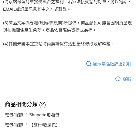
(2)京站保留訂單接受與否之權利，若無法接受您的訂單，將以電話、
EMAIL或訂單訊息其中之方式聯繫。
(3)商品文案為專櫃(原廠/供應商)所提供，商品顏色可能會因網頁呈現
與拍攝關係產生色差，商品依實際供貨樣式為準。
(4)其他未盡事宜京站時尚廣場保有活動最終修改及解釋權。
顯示電腦版詳細說明
客服
商品相關分類 (2)
鞋包/服飾
Shupatto啪啪包
鞋包/服飾
【旅行/收納包】