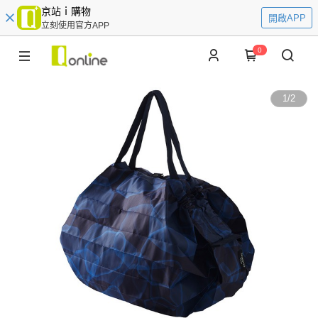
京站ｉ購物
開啟APP
立刻使用官方APP
0
1
/
2