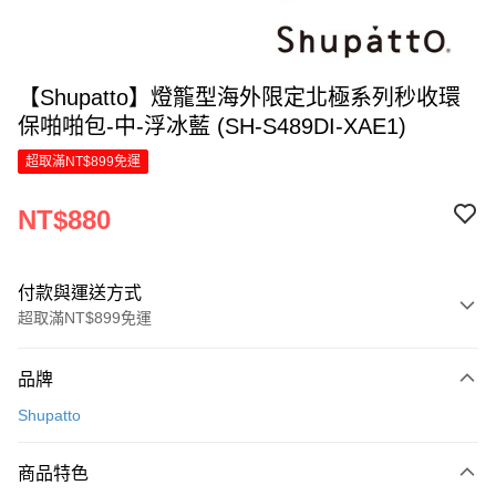
【Shupatto】燈籠型海外限定北極系列秒收環
保啪啪包-中-浮冰藍 (SH-S489DI-XAE1)
超取滿NT$899免運
NT$880
付款與運送方式
超取滿NT$899免運
付款方式
品牌
信用卡一次付款
Shupatto
LINE Pay
商品特色
Apple Pay