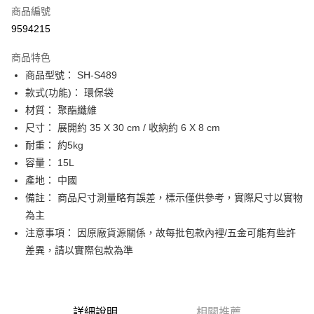
商品編號
街口支付
9594215
悠遊付
商品特色
Google Pay
商品型號： SH-S489
全盈+PAY
款式(功能)： 環保袋
材質： 聚酯纖維
大哥付你分期
尺寸： 展開約 35 X 30 cm / 收納約 6 X 8 cm
相關說明
耐重： 約5kg
【大哥付你分期使用說明】
AFTEE先享後付
1.本服務由台灣大哥大提供，台灣大哥大用戶可立即使用無須另外申請。
容量： 15L
2.付款方式選擇「大哥付你分期」，訂單成立後會自動跳轉到大哥付的交易
相關說明
產地： 中國
流程，驗證手機門號後，選擇欲分期的期數、繳款截止日，確認付款後即完
【關於「AFTEE先享後付」】
備註： 商品尺寸測量略有誤差，標示僅供參考，實際尺寸以實物
成交易。
ATM付款
AFTEE先享後付是「在收到商品之後才付款」的支付方式。 讓您購物簡單
3.實際核准額度、可分期數及費用金額請依後續交易確認頁面所載為準。
為主
便利好安心！
4.訂單成立30分鐘內，如未前往確認交易或遇審核未通過，訂單將自動取
１．簡單：不需註冊會員、不需綁卡、不需儲值。
注意事項： 因原廠貨源關係，故每批包款內裡/五金可能有些許
運送方式
消。如遇「轉專審核」未通過狀況，表示未達大哥付你分期系統評分，恕無
２．便利：只要手機號碼，簡訊認證，即可結帳。
法說明評估內容。
差異，請以實際包款為準
３．安心：先確認商品／服務後，再付款。
付款後全家取貨
【繳款方式說明】
1.分期款項不併入電信帳單，「大哥付你分期」於每月結算日後寄送繳費提
每筆NT$70，滿NT$899(含以上)免運費
【「AFTEE先享後付」結帳流程】
醒簡訊。
１．於結帳方式選擇「AFTEE先享後付」後，將跳轉至「AFTEE先享後付」
2.透過簡訊連結打開帳單後，可選擇「超商條碼／台灣大直營門市／銀行轉
付款後7-11取貨
結帳頁面，進行簡訊認證並確認金額後，即可完成結帳。
詳細說明
相關推薦
帳／街口支付／iPASS MONEY」等通路繳費。