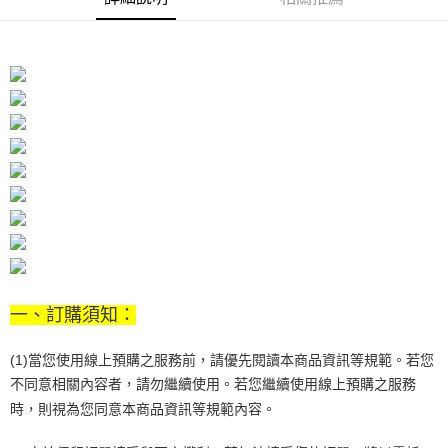
２．訂單成立數日內，您將收到繳費通知簡訊。
每筆NT$70，滿NT$899(含以上)免運費
３．收到繳費通知簡訊後14天內，點擊此簡訊中的連結，可透過四大超商／
【注意事項】
ATM／網路銀行／等多元方式進行付款，方視為交易完成。
宅配
1.本服務係由「台灣大哥大股份有限公司」（以下簡稱本公司）所提供，讓
※ 請注意：結帳手續完成當下不需立刻繳費，但若您需要取消訂單，請聯絡
用戶於交易時，得透過本服務購買商品或服務，並由商店將買賣／分期付款
每筆NT$100，滿NT$1,000(含以上)免運費
購買商品的店家。未經商家同意取消之訂單仍視為有效，需透過AFTEE先享
買賣價金債權讓與本公司後，依約使用本公司帳單繳交帳款。
後付繳納相關費用。
2.基於同意付款使用「大哥付你分期」之契約關係目的，商店將以您的個人
京站台北店客服中心(1F星巴克旁) 即日起不提供京站紙袋，取件時
※ 交易是否成功請以「AFTEE先享後付 」之結帳頁面顯示為準，若有關於
資料（包含姓名、電話或地址）提供予台灣大哥大進項蒐集、處理及利用，
是否繳費成功／繳費後需取消欲退款等相關疑問，請聯繫「AFTEE先享後付
請自備購物袋，若需購買紙袋可現場詢問
由本公司與您本人進行分期帳單所需資料之確認、核對及更正。
客戶支援中心」
https://netprotections.freshdesk.com/support/home
3.完整用戶服務條款，請詳閱以下連結：
https://oppay.tw/userRule
免運費
【注意事項】
１．透過由恩沛科技股份有限公司提供之「AFTEE先享後付」服務完成之交
易，需依本服務之必要範圍內提供個人資料，並將交易相關給付款項請求債
權轉讓予恩沛科技股份有限公司。
２．關於個人資料處理事宜，請瀏覽以下網址：
https://aftee.tw/terms/#terms3
３．未成年的使用者請事先徵得法定代理人或監護人之同意方可使用
一、訂購須知：
「AFTEE先享後付」，若未經同意申辦者引起之損失，本公司不負相關責
任。
４．使用「AFTEE先享後付」時，將依據個別帳號之用戶狀況，依本公司即
(1)當您使用線上預購之服務前，請優先閱讀本商品資訊等規範。若您
時審查核予不同之上限額度；若仍有額度不足之情形，本公司將視審查結果
不同意相關內容者，請勿繼續使用。若您繼續使用線上預購之服務
請求用戶進行身份認證。
５．嚴禁一人註冊多個帳號或使用他人資訊註冊。若發現惡意使用之情形，
時，則視為您同意本商品資訊等規範內容。
恩沛科技股份有限公司將有權停止該用戶之使用額度並採取法律行動。