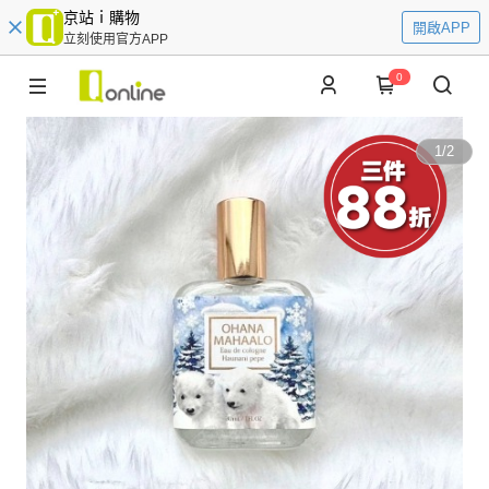
京站ｉ購物
開啟APP
立刻使用官方APP
0
1
/
2