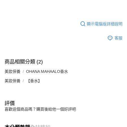
【注意事項】
ATM／網路銀行／等多元方式進行付款，方視為交易完成。
宅配
1.本服務係由「台灣大哥大股份有限公司」（以下簡稱本公司）所提供，讓
※ 請注意：結帳手續完成當下不需立刻繳費，但若您需要取消訂單，請聯絡
用戶於交易時，得透過本服務購買商品或服務，並由商店將買賣／分期付款
每筆NT$100，滿NT$1,000(含以上)免運費
購買商品的店家。未經商家同意取消之訂單仍視為有效，需透過AFTEE先享
買賣價金債權讓與本公司後，依約使用本公司帳單繳交帳款。
後付繳納相關費用。
2.基於同意付款使用「大哥付你分期」之契約關係目的，商店將以您的個人
顯示電腦版詳細說明
京站台北店客服中心(1F星巴克旁) 即日起不提供京站紙袋，取件時
※ 交易是否成功請以「AFTEE先享後付 」之結帳頁面顯示為準，若有關於
資料（包含姓名、電話或地址）提供予台灣大哥大進項蒐集、處理及利用，
是否繳費成功／繳費後需取消欲退款等相關疑問，請聯繫「AFTEE先享後付
請自備購物袋，若需購買紙袋可現場詢問
由本公司與您本人進行分期帳單所需資料之確認、核對及更正。
客戶支援中心」
https://netprotections.freshdesk.com/support/home
客服
3.完整用戶服務條款，請詳閱以下連結：
https://oppay.tw/userRule
免運費
【注意事項】
１．透過由恩沛科技股份有限公司提供之「AFTEE先享後付」服務完成之交
易，需依本服務之必要範圍內提供個人資料，並將交易相關給付款項請求債
權轉讓予恩沛科技股份有限公司。
商品相關分類 (2)
２．關於個人資料處理事宜，請瀏覽以下網址：
https://aftee.tw/terms/#terms3
美妝保養
OHANA MAHAALO香水
３．未成年的使用者請事先徵得法定代理人或監護人之同意方可使用
美妝保養
【香水】
「AFTEE先享後付」，若未經同意申辦者引起之損失，本公司不負相關責
任。
４．使用「AFTEE先享後付」時，將依據個別帳號之用戶狀況，依本公司即
時審查核予不同之上限額度；若仍有額度不足之情形，本公司將視審查結果
請求用戶進行身份認證。
評價
５．嚴禁一人註冊多個帳號或使用他人資訊註冊。若發現惡意使用之情形，
喜歡這個商品嗎？購買後給他一個好評吧
恩沛科技股份有限公司將有權停止該用戶之使用額度並採取法律行動。