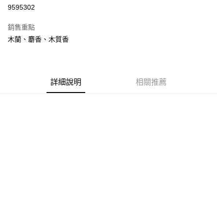
9595302
悠遊付
銷售重點
Google Pay
木蘭、麝香、木質香
全盈+PAY
大哥付你分期
相關說明
詳細說明
相關推薦
【大哥付你分期使用說明】
AFTEE先享後付
1.本服務由台灣大哥大提供，台灣大哥大用戶可立即使用無須另外申請。
2.付款方式選擇「大哥付你分期」，訂單成立後會自動跳轉到大哥付的交易
相關說明
流程，驗證手機門號後，選擇欲分期的期數、繳款截止日，確認付款後即完
【關於「AFTEE先享後付」】
成交易。
ATM付款
AFTEE先享後付是「在收到商品之後才付款」的支付方式。 讓您購物簡單
3.實際核准額度、可分期數及費用金額請依後續交易確認頁面所載為準。
便利好安心！
4.訂單成立30分鐘內，如未前往確認交易或遇審核未通過，訂單將自動取
１．簡單：不需註冊會員、不需綁卡、不需儲值。
運送方式
消。如遇「轉專審核」未通過狀況，表示未達大哥付你分期系統評分，恕無
２．便利：只要手機號碼，簡訊認證，即可結帳。
法說明評估內容。
３．安心：先確認商品／服務後，再付款。
付款後全家取貨
【繳款方式說明】
1.分期款項不併入電信帳單，「大哥付你分期」於每月結算日後寄送繳費提
每筆NT$70，滿NT$899(含以上)免運費
【「AFTEE先享後付」結帳流程】
醒簡訊。
１．於結帳方式選擇「AFTEE先享後付」後，將跳轉至「AFTEE先享後付」
2.透過簡訊連結打開帳單後，可選擇「超商條碼／台灣大直營門市／銀行轉
付款後7-11取貨
結帳頁面，進行簡訊認證並確認金額後，即可完成結帳。
帳／街口支付／iPASS MONEY」等通路繳費。
２．訂單成立數日內，您將收到繳費通知簡訊。
每筆NT$70，滿NT$899(含以上)免運費
３．收到繳費通知簡訊後14天內，點擊此簡訊中的連結，可透過四大超商／