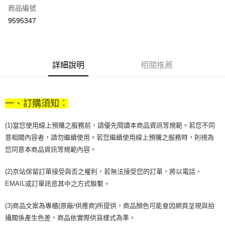
商品編號
街口支付
9595347
悠遊付
Google Pay
全盈+PAY
詳細說明
相關推薦
大哥付你分期
相關說明
一、訂購須知：
【大哥付你分期使用說明】
AFTEE先享後付
1.本服務由台灣大哥大提供，台灣大哥大用戶可立即使用無須另外申請。
2.付款方式選擇「大哥付你分期」，訂單成立後會自動跳轉到大哥付的交易
(1)當您使用線上預購之服務前，請優先閱讀本商品資訊等規範。若您不同
相關說明
流程，驗證手機門號後，選擇欲分期的期數、繳款截止日，確認付款後即完
意相關內容者，請勿繼續使用。若您繼續使用線上預購之服務時，則視為
【關於「AFTEE先享後付」】
成交易。
ATM付款
AFTEE先享後付是「在收到商品之後才付款」的支付方式。 讓您購物簡單
您同意本商品資訊等規範內容。
3.實際核准額度、可分期數及費用金額請依後續交易確認頁面所載為準。
便利好安心！
4.訂單成立30分鐘內，如未前往確認交易或遇審核未通過，訂單將自動取
１．簡單：不需註冊會員、不需綁卡、不需儲值。
運送方式
消。如遇「轉專審核」未通過狀況，表示未達大哥付你分期系統評分，恕無
(2)京站保留訂單接受與否之權利，若無法接受您的訂單，將以電話、
２．便利：只要手機號碼，簡訊認證，即可結帳。
法說明評估內容。
３．安心：先確認商品／服務後，再付款。
EMAIL或訂單訊息其中之方式聯繫。
付款後全家取貨
【繳款方式說明】
1.分期款項不併入電信帳單，「大哥付你分期」於每月結算日後寄送繳費提
每筆NT$70，滿NT$1,000(含以上)免運費
【「AFTEE先享後付」結帳流程】
(3)商品文案為專櫃(原廠/供應商)所提供，商品顏色可能會因網頁呈現與拍
醒簡訊。
１．於結帳方式選擇「AFTEE先享後付」後，將跳轉至「AFTEE先享後付」
2.透過簡訊連結打開帳單後，可選擇「超商條碼／台灣大直營門市／銀行轉
攝關係產生色差，商品依實際供貨樣式為準。
付款後7-11取貨
結帳頁面，進行簡訊認證並確認金額後，即可完成結帳。
帳／街口支付／iPASS MONEY」等通路繳費。