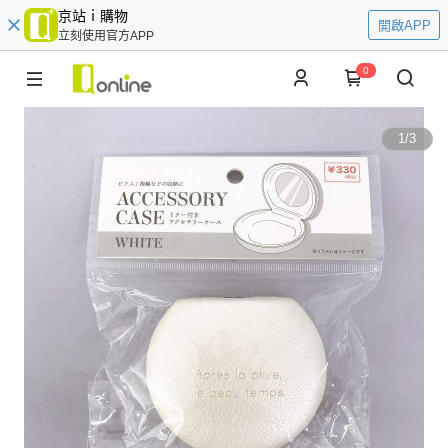
京站ｉ購物
開啟APP
立刻使用官方APP
0
1
/
3