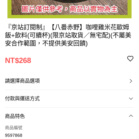
『京站訂閱制』【八番赤野】咖哩雞米花歐姆
飯+飲料(可續杯)(限京站取貨／無宅配)(不屬美
安合作範圍，不提供美安回饋)
NT$268
請選擇商品選項
付款與運送方式
付款方式
商品特色
信用卡一次付款
商品編號
LINE Pay
9597868