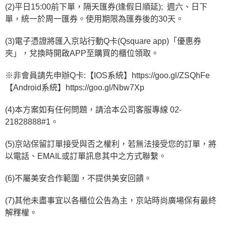
恩沛科技股份有限公司將有權停止該用戶之使用額度並採取法律行動。
(2)平日15:00前下單，隔天匯券(逢假日順延);  週六、日下
單，統一於周一匯券。使用期限為匯券後的30天。
(3)電子憑證將匯入京站行動Q卡(Qsquare app)「優惠券
夾」，兌換時開啟APP至購買的櫃位領取。
※非會員請先申辦Q卡:【IOS系統】https://goo.gl/ZSQhFe 
【Android系統】https://goo.gl/Nbw7Xp
(4)本方案如有任何問題，請洽本公司客服專線 02-
21828888#1。
(5)京站保留訂單接受與否之權利，若無法接受您的訂單，將
以電話、EMAIL或訂單訊息其中之方式聯繫。
(6)不屬美安合作範圍，不提供美安回饋。
(7)其他未盡事宜以各櫃位公告為主，京站時尚廣場保有最終
解釋權。