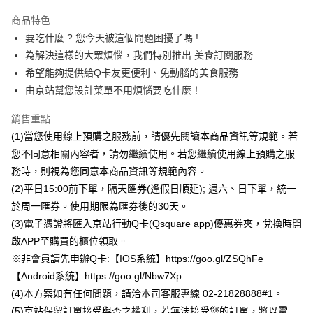
Apple Pay
商品特色
街口支付
要吃什麼 ? 您今天被這個問題困擾了嗎 !
為解決這樣的大眾煩惱，我們特別推出 美食訂閱服務
悠遊付
希望能夠提供給Q卡友更便利、免動腦的美食服務
Google Pay
由京站幫您設計菜單不用煩惱要吃什麼！
全盈+PAY
銷售重點
(1)當您使用線上預購之服務前，請優先閱讀本商品資訊等規範。若
大哥付你分期
您不同意相關內容者，請勿繼續使用。若您繼續使用線上預購之服
相關說明
務時，則視為您同意本商品資訊等規範內容。
【大哥付你分期使用說明】
AFTEE先享後付
1.本服務由台灣大哥大提供，台灣大哥大用戶可立即使用無須另外申請。
(2)平日15:00前下單，隔天匯券(逢假日順延); 週六、日下單，統一
2.付款方式選擇「大哥付你分期」，訂單成立後會自動跳轉到大哥付的交易
相關說明
於周一匯券。使用期限為匯券後的30天。
流程，驗證手機門號後，選擇欲分期的期數、繳款截止日，確認付款後即完
【關於「AFTEE先享後付」】
成交易。
(3)電子憑證將匯入京站行動Q卡(Qsquare app)優惠券夾，兌換時開
ATM付款
AFTEE先享後付是「在收到商品之後才付款」的支付方式。 讓您購物簡單
3.實際核准額度、可分期數及費用金額請依後續交易確認頁面所載為準。
便利好安心！
啟APP至購買的櫃位領取。
4.訂單成立30分鐘內，如未前往確認交易或遇審核未通過，訂單將自動取
１．簡單：不需註冊會員、不需綁卡、不需儲值。
※非會員請先申辦Q卡:【IOS系統】https://goo.gl/ZSQhFe
運送方式
消。如遇「轉專審核」未通過狀況，表示未達大哥付你分期系統評分，恕無
２．便利：只要手機號碼，簡訊認證，即可結帳。
法說明評估內容。
【Android系統】https://goo.gl/Nbw7Xp
３．安心：先確認商品／服務後，再付款。
Q square app 數位券 (請下載京站時尚廣場app)(台北店訂閱制)
【繳款方式說明】
(4)本方案如有任何問題，請洽本司客服專線 02-21828888#1。
1.分期款項不併入電信帳單，「大哥付你分期」於每月結算日後寄送繳費提
免運費
【「AFTEE先享後付」結帳流程】
醒簡訊。
(5)京站保留訂單接受與否之權利，若無法接受您的訂單，將以電