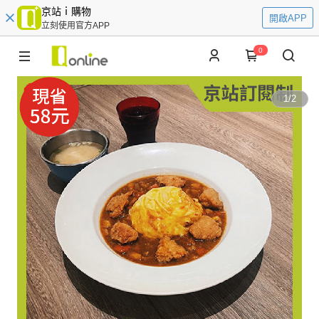
京站ｉ購物
開啟APP
立刻使用官方APP
0
1
/
2