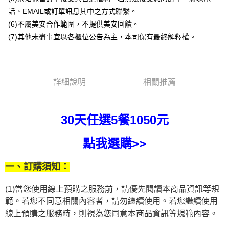
１．於結帳方式選擇「AFTEE先享後付」後，將跳轉至「AFTEE先享後付」
2.透過簡訊連結打開帳單後，可選擇「超商條碼／台灣大直營門市／銀行轉
結帳頁面，進行簡訊認證並確認金額後，即可完成結帳。
話、EMAIL或訂單訊息其中之方式聯繫。
帳／街口支付／iPASS MONEY」等通路繳費。
２．訂單成立數日內，您將收到繳費通知簡訊。
(6)不屬美安合作範圍，不提供美安回饋。
３．收到繳費通知簡訊後14天內，點擊此簡訊中的連結，可透過四大超商／
【注意事項】
(7)其他未盡事宜以各櫃位公告為主，本司保有最終解釋權。
ATM／網路銀行／等多元方式進行付款，方視為交易完成。
1.本服務係由「台灣大哥大股份有限公司」（以下簡稱本公司）所提供，讓
※ 請注意：結帳手續完成當下不需立刻繳費，但若您需要取消訂單，請聯絡
用戶於交易時，得透過本服務購買商品或服務，並由商店將買賣／分期付款
購買商品的店家。未經商家同意取消之訂單仍視為有效，需透過AFTEE先享
買賣價金債權讓與本公司後，依約使用本公司帳單繳交帳款。
後付繳納相關費用。
2.基於同意付款使用「大哥付你分期」之契約關係目的，商店將以您的個人
※ 交易是否成功請以「AFTEE先享後付 」之結帳頁面顯示為準，若有關於
資料（包含姓名、電話或地址）提供予台灣大哥大進項蒐集、處理及利用，
詳細說明
相關推薦
是否繳費成功／繳費後需取消欲退款等相關疑問，請聯繫「AFTEE先享後付
由本公司與您本人進行分期帳單所需資料之確認、核對及更正。
客戶支援中心」
https://netprotections.freshdesk.com/support/home
3.完整用戶服務條款，請詳閱以下連結：
https://oppay.tw/userRule
【注意事項】
30天任選5餐1050元
１．透過由恩沛科技股份有限公司提供之「AFTEE先享後付」服務完成之交
易，需依本服務之必要範圍內提供個人資料，並將交易相關給付款項請求債
權轉讓予恩沛科技股份有限公司。
點我選購>>
２．關於個人資料處理事宜，請瀏覽以下網址：
https://aftee.tw/terms/#terms3
一、訂購須知：
３．未成年的使用者請事先徵得法定代理人或監護人之同意方可使用
「AFTEE先享後付」，若未經同意申辦者引起之損失，本公司不負相關責
任。
(1)當您使用線上預購之服務前，請優先閱讀本商品資訊等規
４．使用「AFTEE先享後付」時，將依據個別帳號之用戶狀況，依本公司即
範。若您不同意相關內容者，請勿繼續使用。若您繼續使用
時審查核予不同之上限額度；若仍有額度不足之情形，本公司將視審查結果
線上預購之服務時，則視為您同意本商品資訊等規範內容。
請求用戶進行身份認證。
５．嚴禁一人註冊多個帳號或使用他人資訊註冊。若發現惡意使用之情形，