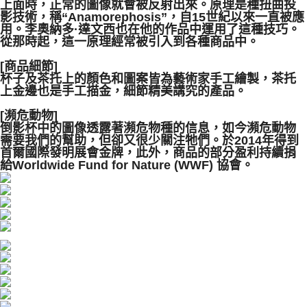
上面時，正常的圖像就會被反射出來。原理是種扭曲投
５．嚴禁一人註冊多個帳號或使用他人資訊註冊。若發現惡意使用之情形，
影技術，稱“Anamorephosis”，自15世紀以來一直被應
恩沛科技股份有限公司將有權停止該用戶之使用額度並採取法律行動。
用。
李奧納多·達文西也在他的作品中運用了這種技巧。
從那時起，這一原理經常被引入到各種商品中。
[商品細節]
杯子及茶托上的顏色和圖案皆為藝術家手工繪製，茶托
上金邊也是手工描金，細節精美講究的產品。
[瀕危動物]
倒影杯中的圖像透露著瀕危物種的信息，如今瀕危動物
需要我們的幫助，但卻又很少關注牠們。於2014年得到
首爾國際發明展會金牌，此外，商品的部分盈利持續捐
給Worldwide Fund for Nature (WWF) 協會。