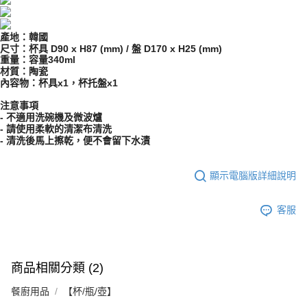
產地：韓國
尺寸：杯具 D90 x H87 (mm) / 盤 D170 x H25 (mm)
重量：容量340ml
材質：陶瓷
內容物：杯具x1，杯托盤x1
注意事項
- 不適用洗碗機及微波爐
- 請使用柔軟的清潔布清洗
- 清洗後馬上擦乾，便不會留下水漬
顯示電腦版詳細說明
客服
商品相關分類 (2)
餐廚用品
【杯/瓶/壺】