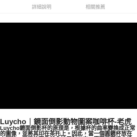
每筆NT$100，滿NT$1,200(含以上)免運費
【「AFTEE先享後付」結帳流程】
醒簡訊。
１．於結帳方式選擇「AFTEE先享後付」後，將跳轉至「AFTEE先享後付」
詳細說明
相關推薦
2.透過簡訊連結打開帳單後，可選擇「超商條碼／台灣大直營門市／銀行轉
京站台北店客服中心(1F星巴克旁) 即日起不提供京站紙袋，取件時
結帳頁面，進行簡訊認證並確認金額後，即可完成結帳。
帳／街口支付／iPASS MONEY」等通路繳費。
２．訂單成立數日內，您將收到繳費通知簡訊。
請自備購物袋，若需購買紙袋可現場詢問
３．收到繳費通知簡訊後14天內，點擊此簡訊中的連結，可透過四大超商／
【注意事項】
免運費
ATM／網路銀行／等多元方式進行付款，方視為交易完成。
1.本服務係由「台灣大哥大股份有限公司」（以下簡稱本公司）所提供，讓
※ 請注意：結帳手續完成當下不需立刻繳費，但若您需要取消訂單，請聯絡
用戶於交易時，得透過本服務購買商品或服務，並由商店將買賣／分期付款
購買商品的店家。未經商家同意取消之訂單仍視為有效，需透過AFTEE先享
買賣價金債權讓與本公司後，依約使用本公司帳單繳交帳款。
後付繳納相關費用。
2.基於同意付款使用「大哥付你分期」之契約關係目的，商店將以您的個人
※ 交易是否成功請以「AFTEE先享後付 」之結帳頁面顯示為準，若有關於
資料（包含姓名、電話或地址）提供予台灣大哥大進項蒐集、處理及利用，
是否繳費成功／繳費後需取消欲退款等相關疑問，請聯繫「AFTEE先享後付
由本公司與您本人進行分期帳單所需資料之確認、核對及更正。
客戶支援中心」
https://netprotections.freshdesk.com/support/home
3.完整用戶服務條款，請詳閱以下連結：
https://oppay.tw/userRule
【注意事項】
１．透過由恩沛科技股份有限公司提供之「AFTEE先享後付」服務完成之交
易，需依本服務之必要範圍內提供個人資料，並將交易相關給付款項請求債
權轉讓予恩沛科技股份有限公司。
２．關於個人資料處理事宜，請瀏覽以下網址：
https://aftee.tw/terms/#terms3
３．未成年的使用者請事先徵得法定代理人或監護人之同意方可使用
「AFTEE先享後付」，若未經同意申辦者引起之損失，本公司不負相關責
任。
Luycho｜鏡面倒影動物圖案咖啡杯-老虎
４．使用「AFTEE先享後付」時，將依據個別帳號之用戶狀況，依本公司即
Luycho鏡面倒影杯的原理是，根據杯的曲率變換成正常
時審查核予不同之上限額度；若仍有額度不足之情形，本公司將視審查結果
的圖像，並將其印在茶托上。因此，當一個圓鏡杯放在
請求用戶進行身份認證。