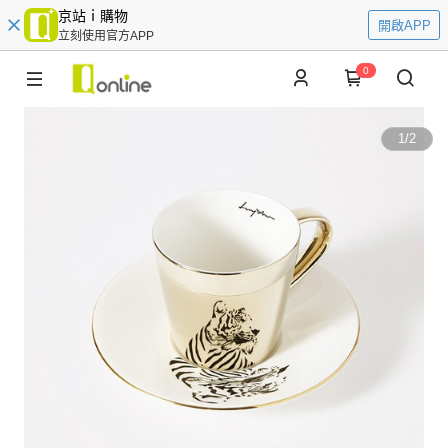
京站ｉ購物
開啟APP
立刻使用官方APP
0
1
/
2