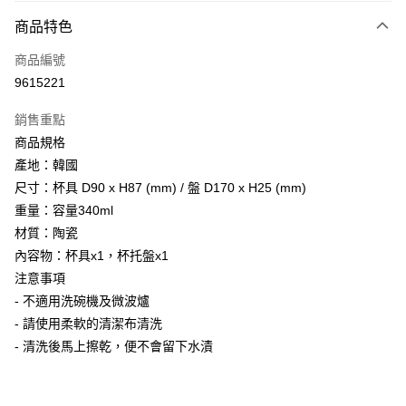
商品特色
Apple Pay
商品編號
街口支付
9615221
悠遊付
銷售重點
Google Pay
商品規格
全盈+PAY
產地：韓國
尺寸：杯具 D90 x H87 (mm) / 盤 D170 x H25 (mm)
大哥付你分期
重量：容量340ml
相關說明
材質：陶瓷
【大哥付你分期使用說明】
AFTEE先享後付
1.本服務由台灣大哥大提供，台灣大哥大用戶可立即使用無須另外申請。
內容物：杯具x1，杯托盤x1
2.付款方式選擇「大哥付你分期」，訂單成立後會自動跳轉到大哥付的交易
相關說明
注意事項
流程，驗證手機門號後，選擇欲分期的期數、繳款截止日，確認付款後即完
【關於「AFTEE先享後付」】
- 不適用洗碗機及微波爐
成交易。
ATM付款
AFTEE先享後付是「在收到商品之後才付款」的支付方式。 讓您購物簡單
3.實際核准額度、可分期數及費用金額請依後續交易確認頁面所載為準。
- 請使用柔軟的清潔布清洗
便利好安心！
4.訂單成立30分鐘內，如未前往確認交易或遇審核未通過，訂單將自動取
１．簡單：不需註冊會員、不需綁卡、不需儲值。
- 清洗後馬上擦乾，便不會留下水漬
運送方式
消。如遇「轉專審核」未通過狀況，表示未達大哥付你分期系統評分，恕無
２．便利：只要手機號碼，簡訊認證，即可結帳。
法說明評估內容。
３．安心：先確認商品／服務後，再付款。
宅配
【繳款方式說明】
1.分期款項不併入電信帳單，「大哥付你分期」於每月結算日後寄送繳費提