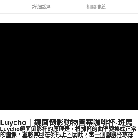
每筆NT$100，滿NT$1,200(含以上)免運費
【「AFTEE先享後付」結帳流程】
醒簡訊。
１．於結帳方式選擇「AFTEE先享後付」後，將跳轉至「AFTEE先享後付」
詳細說明
相關推薦
2.透過簡訊連結打開帳單後，可選擇「超商條碼／台灣大直營門市／銀行轉
京站台北店客服中心(1F星巴克旁) 即日起不提供京站紙袋，取件時
結帳頁面，進行簡訊認證並確認金額後，即可完成結帳。
帳／街口支付／iPASS MONEY」等通路繳費。
２．訂單成立數日內，您將收到繳費通知簡訊。
請自備購物袋，若需購買紙袋可現場詢問
３．收到繳費通知簡訊後14天內，點擊此簡訊中的連結，可透過四大超商／
【注意事項】
免運費
ATM／網路銀行／等多元方式進行付款，方視為交易完成。
1.本服務係由「台灣大哥大股份有限公司」（以下簡稱本公司）所提供，讓
※ 請注意：結帳手續完成當下不需立刻繳費，但若您需要取消訂單，請聯絡
用戶於交易時，得透過本服務購買商品或服務，並由商店將買賣／分期付款
購買商品的店家。未經商家同意取消之訂單仍視為有效，需透過AFTEE先享
買賣價金債權讓與本公司後，依約使用本公司帳單繳交帳款。
後付繳納相關費用。
2.基於同意付款使用「大哥付你分期」之契約關係目的，商店將以您的個人
※ 交易是否成功請以「AFTEE先享後付 」之結帳頁面顯示為準，若有關於
資料（包含姓名、電話或地址）提供予台灣大哥大進項蒐集、處理及利用，
是否繳費成功／繳費後需取消欲退款等相關疑問，請聯繫「AFTEE先享後付
由本公司與您本人進行分期帳單所需資料之確認、核對及更正。
客戶支援中心」
https://netprotections.freshdesk.com/support/home
3.完整用戶服務條款，請詳閱以下連結：
https://oppay.tw/userRule
【注意事項】
１．透過由恩沛科技股份有限公司提供之「AFTEE先享後付」服務完成之交
易，需依本服務之必要範圍內提供個人資料，並將交易相關給付款項請求債
權轉讓予恩沛科技股份有限公司。
２．關於個人資料處理事宜，請瀏覽以下網址：
https://aftee.tw/terms/#terms3
３．未成年的使用者請事先徵得法定代理人或監護人之同意方可使用
「AFTEE先享後付」，若未經同意申辦者引起之損失，本公司不負相關責
任。
Luycho｜鏡面倒影動物圖案咖啡杯-斑馬
４．使用「AFTEE先享後付」時，將依據個別帳號之用戶狀況，依本公司即
Luycho鏡面倒影杯的原理是，根據杯的曲率變換成正常
時審查核予不同之上限額度；若仍有額度不足之情形，本公司將視審查結果
的圖像，並將其印在茶托上。因此，當一個圓鏡杯放在
請求用戶進行身份認證。