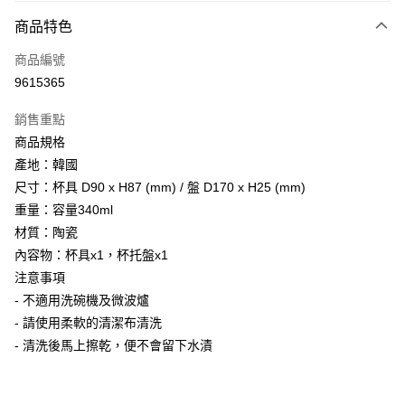
商品特色
Apple Pay
商品編號
街口支付
9615365
悠遊付
銷售重點
Google Pay
商品規格
全盈+PAY
產地：韓國
尺寸：杯具 D90 x H87 (mm) / 盤 D170 x H25 (mm)
大哥付你分期
重量：容量340ml
相關說明
材質：陶瓷
【大哥付你分期使用說明】
AFTEE先享後付
1.本服務由台灣大哥大提供，台灣大哥大用戶可立即使用無須另外申請。
內容物：杯具x1，杯托盤x1
2.付款方式選擇「大哥付你分期」，訂單成立後會自動跳轉到大哥付的交易
相關說明
注意事項
流程，驗證手機門號後，選擇欲分期的期數、繳款截止日，確認付款後即完
【關於「AFTEE先享後付」】
- 不適用洗碗機及微波爐
成交易。
ATM付款
AFTEE先享後付是「在收到商品之後才付款」的支付方式。 讓您購物簡單
3.實際核准額度、可分期數及費用金額請依後續交易確認頁面所載為準。
- 請使用柔軟的清潔布清洗
便利好安心！
4.訂單成立30分鐘內，如未前往確認交易或遇審核未通過，訂單將自動取
１．簡單：不需註冊會員、不需綁卡、不需儲值。
- 清洗後馬上擦乾，便不會留下水漬
運送方式
消。如遇「轉專審核」未通過狀況，表示未達大哥付你分期系統評分，恕無
２．便利：只要手機號碼，簡訊認證，即可結帳。
法說明評估內容。
３．安心：先確認商品／服務後，再付款。
宅配
【繳款方式說明】
1.分期款項不併入電信帳單，「大哥付你分期」於每月結算日後寄送繳費提