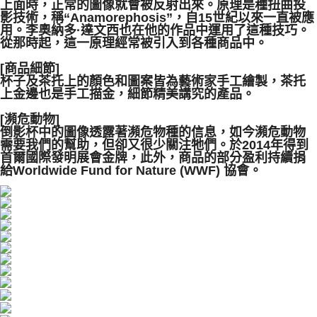
上面時，正常的圖像就會被反射出來。原理是種扭曲投
５．嚴禁一人註冊多個帳號或使用他人資訊註冊。若發現惡意使用之情形，
影技術，稱“Anamorephosis”，自15世紀以來一直被應
恩沛科技股份有限公司將有權停止該用戶之使用額度並採取法律行動。
用。
李奧納多·達文西也在他的作品中運用了這種技巧。
從那時起，這一原理經常被引入到各種商品中。
[商品細節]
杯子及茶托上的顏色和圖案皆為藝術家手工繪製，茶托
上金邊也是手工描金，細節精美講究的產品。
[瀕危動物]
倒影杯中的圖像透露著瀕危物種的信息，如今瀕危動物
需要我們的幫助，但卻又很少關注牠們。於2014年得到
首爾國際發明展會金牌，此外，商品的部分盈利持續捐
給Worldwide Fund for Nature (WWF) 協會。