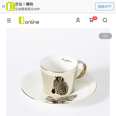
京站ｉ購物
開啟APP
立刻使用官方APP
0
1
/
1