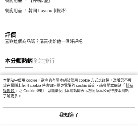
餐廚用品
【杯/瓶/壺】
餐廚用品
韓國 Luycho 倒影杯
評價
喜歡這個商品嗎？購買後給他一個好評吧
本分類熱銷
全站排行
本網站中使用 cookie，欲查詢有關本網站使用 cookie 方式之詳情，及若您不希
熱門標籤
望在電腦上使用 cookie 時應如何變更電腦的 cookie 設定，請參閱本網站「
隱私
權條款
」之 Cookie 聲明。您繼續使用本網站即表示您同意本公司得按本網站使
用條款之 Cookie 聲明使用 cookie。
了解更多 >
我知道了