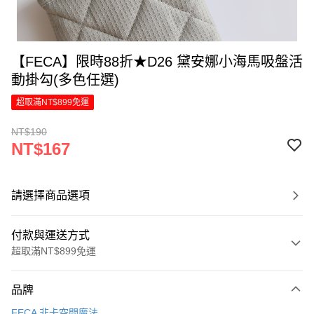
【FECA】限時88折★D26 黛安娜小海馬吸盤活
動掛勾(多色任選)
超取滿NT$899免運
NT$190
NT$167
請選擇商品選項
付款與運送方式
超取滿NT$899免運
付款方式
品牌
信用卡一次付款
FECA 非卡空間魔法