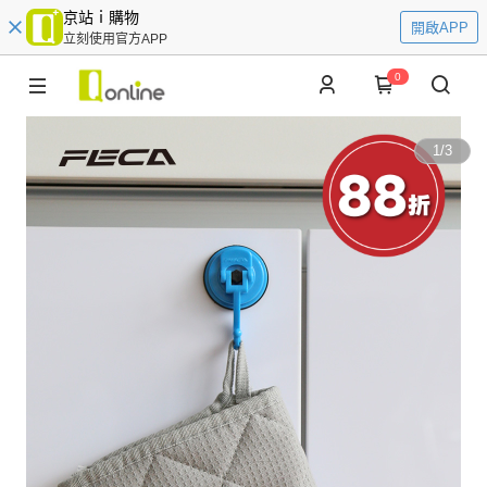
京站ｉ購物
開啟APP
立刻使用官方APP
0
1
/
3