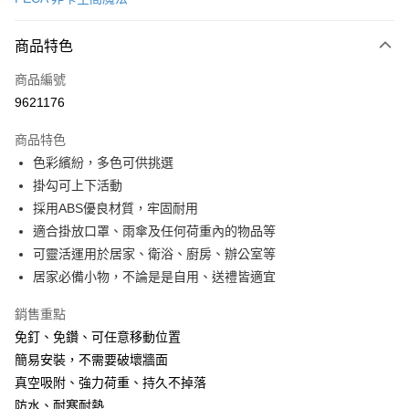
LINE Pay
商品特色
Apple Pay
商品編號
街口支付
9621176
悠遊付
商品特色
Google Pay
色彩繽紛，多色可供挑選
全盈+PAY
掛勾可上下活動
採用ABS優良材質，牢固耐用
大哥付你分期
適合掛放口罩、雨傘及任何荷重內的物品等
相關說明
可靈活運用於居家、衛浴、廚房、辦公室等
【大哥付你分期使用說明】
AFTEE先享後付
1.本服務由台灣大哥大提供，台灣大哥大用戶可立即使用無須另外申請。
居家必備小物，不論是是自用、送禮皆適宜
2.付款方式選擇「大哥付你分期」，訂單成立後會自動跳轉到大哥付的交易
相關說明
流程，驗證手機門號後，選擇欲分期的期數、繳款截止日，確認付款後即完
銷售重點
【關於「AFTEE先享後付」】
成交易。
ATM付款
AFTEE先享後付是「在收到商品之後才付款」的支付方式。 讓您購物簡單
免釘、免鑽、可任意移動位置
3.實際核准額度、可分期數及費用金額請依後續交易確認頁面所載為準。
便利好安心！
4.訂單成立30分鐘內，如未前往確認交易或遇審核未通過，訂單將自動取
簡易安裝，不需要破壞牆面
１．簡單：不需註冊會員、不需綁卡、不需儲值。
運送方式
消。如遇「轉專審核」未通過狀況，表示未達大哥付你分期系統評分，恕無
２．便利：只要手機號碼，簡訊認證，即可結帳。
真空吸附、強力荷重、持久不掉落
法說明評估內容。
３．安心：先確認商品／服務後，再付款。
付款後全家取貨
防水、耐寒耐熱
【繳款方式說明】