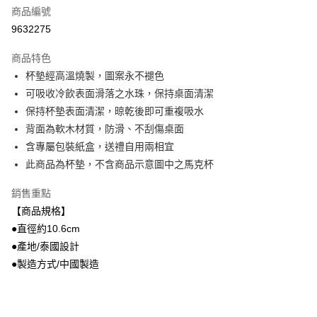
商品編號
街口支付
9632275
悠遊付
商品特色
Google Pay
杯墊經高溫燒製，圖案永不褪色
全盈+PAY
可吸收冷飲表面滑落之水珠，保持桌面清潔
保持杯墊表面清潔，晾乾後即可重複吸水
大哥付你分期
背面為軟木材質，防滑、不刮傷桌面
相關說明
含專屬包裝紙盒，送禮自用兩相宜
【大哥付你分期使用說明】
AFTEE先享後付
1.本服務由台灣大哥大提供，台灣大哥大用戶可立即使用無須另外申請。
此商品為杯墊，不含商品示意圖中之馬克杯
2.付款方式選擇「大哥付你分期」，訂單成立後會自動跳轉到大哥付的交易
相關說明
流程，驗證手機門號後，選擇欲分期的期數、繳款截止日，確認付款後即完
銷售重點
【關於「AFTEE先享後付」】
成交易。
ATM付款
AFTEE先享後付是「在收到商品之後才付款」的支付方式。 讓您購物簡單
【商品規格】
3.實際核准額度、可分期數及費用金額請依後續交易確認頁面所載為準。
便利好安心！
4.訂單成立30分鐘內，如未前往確認交易或遇審核未通過，訂單將自動取
●直徑約10.6cm
１．簡單：不需註冊會員、不需綁卡、不需儲值。
運送方式
消。如遇「轉專審核」未通過狀況，表示未達大哥付你分期系統評分，恕無
２．便利：只要手機號碼，簡訊認證，即可結帳。
●產地/泰國設計
法說明評估內容。
３．安心：先確認商品／服務後，再付款。
付款後全家取貨
●製造方式/中國製造
【繳款方式說明】
1.分期款項不併入電信帳單，「大哥付你分期」於每月結算日後寄送繳費提
每筆NT$70，滿NT$899(含以上)免運費
【「AFTEE先享後付」結帳流程】
醒簡訊。
１．於結帳方式選擇「AFTEE先享後付」後，將跳轉至「AFTEE先享後付」
2.透過簡訊連結打開帳單後，可選擇「超商條碼／台灣大直營門市／銀行轉
付款後7-11取貨
結帳頁面，進行簡訊認證並確認金額後，即可完成結帳。
帳／街口支付／iPASS MONEY」等通路繳費。