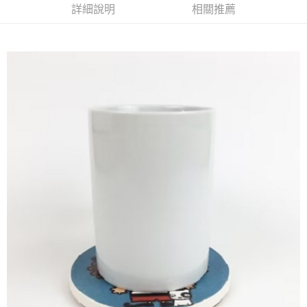
２．訂單成立數日內，您將收到繳費通知簡訊。
詳細說明
相關推薦
每筆NT$70，滿NT$899(含以上)免運費
３．收到繳費通知簡訊後14天內，點擊此簡訊中的連結，可透過四大超商／
【注意事項】
ATM／網路銀行／等多元方式進行付款，方視為交易完成。
宅配
1.本服務係由「台灣大哥大股份有限公司」（以下簡稱本公司）所提供，讓
※ 請注意：結帳手續完成當下不需立刻繳費，但若您需要取消訂單，請聯絡
用戶於交易時，得透過本服務購買商品或服務，並由商店將買賣／分期付款
每筆NT$100，滿NT$1,000(含以上)免運費
購買商品的店家。未經商家同意取消之訂單仍視為有效，需透過AFTEE先享
買賣價金債權讓與本公司後，依約使用本公司帳單繳交帳款。
後付繳納相關費用。
2.基於同意付款使用「大哥付你分期」之契約關係目的，商店將以您的個人
京站台北店客服中心(1F星巴克旁) 即日起不提供京站紙袋，取件時
※ 交易是否成功請以「AFTEE先享後付 」之結帳頁面顯示為準，若有關於
資料（包含姓名、電話或地址）提供予台灣大哥大進項蒐集、處理及利用，
是否繳費成功／繳費後需取消欲退款等相關疑問，請聯繫「AFTEE先享後付
請自備購物袋，若需購買紙袋可現場詢問
由本公司與您本人進行分期帳單所需資料之確認、核對及更正。
客戶支援中心」
https://netprotections.freshdesk.com/support/home
3.完整用戶服務條款，請詳閱以下連結：
https://oppay.tw/userRule
免運費
【注意事項】
１．透過由恩沛科技股份有限公司提供之「AFTEE先享後付」服務完成之交
易，需依本服務之必要範圍內提供個人資料，並將交易相關給付款項請求債
權轉讓予恩沛科技股份有限公司。
２．關於個人資料處理事宜，請瀏覽以下網址：
https://aftee.tw/terms/#terms3
３．未成年的使用者請事先徵得法定代理人或監護人之同意方可使用
「AFTEE先享後付」，若未經同意申辦者引起之損失，本公司不負相關責
任。
４．使用「AFTEE先享後付」時，將依據個別帳號之用戶狀況，依本公司即
時審查核予不同之上限額度；若仍有額度不足之情形，本公司將視審查結果
請求用戶進行身份認證。
５．嚴禁一人註冊多個帳號或使用他人資訊註冊。若發現惡意使用之情形，
恩沛科技股份有限公司將有權停止該用戶之使用額度並採取法律行動。