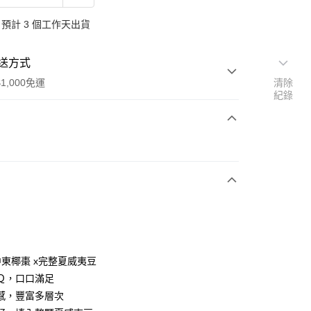
預計 3 個工作天出貨
送方式
1,000免運
清除
紀錄
次付款
中東椰棗 x完整夏威夷豆
y
Ｑ，口口滿足
感，豐富多層次