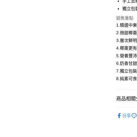
手工去
大哥付你
獨立包
相關說明
銷售重點
【大哥付
AFTEE先
1.本服務
1.精選中
2.付款方
相關說明
2.微甜椰
流程，驗
【關於「A
3.層次鮮
ATM付款
完成交易
AFTEE
3.實際核
便利好安
4.椰棗更
4.訂單成
１．簡單
5.營養豐
消。如遇
２．便利
運送方式
無法說明
6.奶香甘
３．安心
【繳款方
7.獨立包
每日優果-
1.分期款
【「AFT
8.純素可
醒簡訊。
每筆NT$1
１．於結帳
2.透過簡
付」結帳
帳／街口支
２．訂單
３．收到繳
商品相關分
【注意事
／ATM／
1.本服務
※ 請注意
美食小吃/
用戶於交
絡購買商品
分享
款買賣價
先享後付
美食小吃/
2.基於同
※ 交易是
資料（包
是否繳費成
用，由本
付客戶支