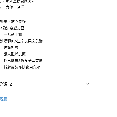
籽，填入整顆夏威夷豆
分期
裝，方便不沾手
你分期使用說明】
享後付
由台灣大哥大提供，台灣大哥大用戶可立即使用無須另外申請。
東椰棗，貼心去籽!
式選擇「大哥付你分期」，訂單成立後會自動跳轉到大哥付的交易
棗X飽滿夏威夷豆
證手機門號後，選擇欲分期的期數、繳款截止日，確認付款後即
FTEE先享後付」】
明，一吃就上癮
。
先享後付是「在收到商品之後才付款」的支付方式。 讓您購物簡單
准額度、可分期數及費用金額請依後續交易確認頁面所載為準。
心！
有沙漠麵包&生命之果之美譽
立30分鐘內，如未前往確認交易或遇審核未通過，訂單將自動取
：不需註冊會員、不需綁卡、不需儲值。
沛，均衡所需
「轉專審核」未通過狀況，表示未達大哥付你分期系統評分，恕
：只要手機號碼，簡訊認證，即可結帳。
評估內容。
甜，讓人難以忘懷
：先確認商品／服務後，再付款。
式說明】
裝，外出攜帶&親友分享首選
常溫宅配
項不併入電信帳單，「大哥付你分期」於每月結算日後寄送繳費提
EE先享後付」結帳流程】
食，拆封後請盡快食用完畢
50，滿NT$1,000(含以上)免運費
方式選擇「AFTEE先享後付」後，將跳轉至「AFTEE先享後
訊連結打開帳單後，可選擇「超商條碼／台灣大直營門市／銀行轉
頁面，進行簡訊認證並確認金額後，即可完成結帳。
付／iPASS MONEY」等通路繳費。
成立數日內，您將收到繳費通知簡訊。
費通知簡訊後14天內，點擊此簡訊中的連結，可透過四大超商
類 (2)
項】
網路銀行／等多元方式進行付款，方視為交易完成。
係由「台灣大哥大股份有限公司」（以下簡稱本公司）所提供，讓
：結帳手續完成當下不需立刻繳費，但若您需要取消訂單，請聯
保健食品
【零食點心】
易時，得透過本服務購買商品或服務，並由商店將買賣／分期付
的店家。未經商家同意取消之訂單仍視為有效，需透過AFTEE
客服
金債權讓與本公司後，依約使用本公司帳單繳交帳款。
繳納相關費用。
保健食品
每日優果
意付款使用「大哥付你分期」之契約關係目的，商店將以您的個人
否成功請以「AFTEE先享後付 」之結帳頁面顯示為準，若有關於
含姓名、電話或地址）提供予台灣大哥大進項蒐集、處理及利
功／繳費後需取消欲退款等相關疑問，請聯繫「AFTEE先享後
公司與您本人進行分期帳單所需資料之確認、核對及更正。
援中心」
https://netprotections.freshdesk.com/support/home