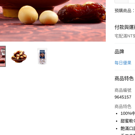
預購商品：
付款與運
宅配滿NT$
付款方式
品牌
信用卡一
每日優果
LINE Pay
商品特色
Apple Pay
商品編號
街口支付
9645157
商品特色
悠遊付
100%
Google Pa
甜蜜軟
飽滿口
全盈+PAY