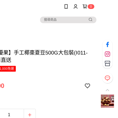
0
果】手工椰棗夏豆500G大包裝(I011-
廠商直送
1,000免運
90