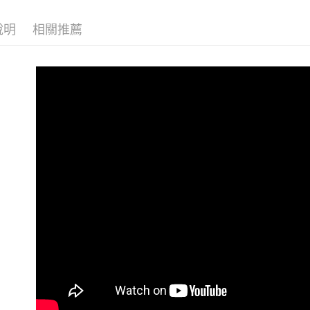
3.完整用
【注意事
說明
相關推薦
１．透過由
交易，需
求債權轉
２．關於
https://aft
３．未成
「AFTE
任。
４．使用「
即時審查
結果請求
５．嚴禁
形，恩沛
動。