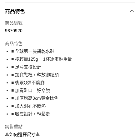
LINE Pay
商品特色
Apple Pay
商品編號
街口支付
9670920
悠遊付
商品特色
Google Pay
■ 全球第一雙餅乾水鞋
全盈+PAY
■ 極輕量125g = 1杯冰淇淋重量
■ 足弓支撐設計
大哥付你分期
■ 加寬鞋楦，釋放腳趾頭
相關說明
■ 後跟Q彈不磨腳
【大哥付你分期使用說明】
AFTEE先享後付
1.本服務由台灣大哥大提供，台灣大哥大用戶可立即使用無須另外申請。
■ 加寬鞋口，好穿脫
2.付款方式選擇「大哥付你分期」，訂單成立後會自動跳轉到大哥付的交易
相關說明
■ 加厚增高3cm黃金比例
流程，驗證手機門號後，選擇欲分期的期數、繳款截止日，確認付款後即完
【關於「AFTEE先享後付」】
■ 加大洞孔不悶熱
成交易。
ATM付款
AFTEE先享後付是「在收到商品之後才付款」的支付方式。 讓您購物簡單
3.實際核准額度、可分期數及費用金額請依後續交易確認頁面所載為準。
■ 吸震設計，輕鬆走
便利好安心！
4.訂單成立30分鐘內，如未前往確認交易或遇審核未通過，訂單將自動取
１．簡單：不需註冊會員、不需綁卡、不需儲值。
運送方式
消。如遇「轉專審核」未通過狀況，表示未達大哥付你分期系統評分，恕無
２．便利：只要手機號碼，簡訊認證，即可結帳。
銷售重點
法說明評估內容。
３．安心：先確認商品／服務後，再付款。
付款後全家取貨
🔺如何選擇尺寸🔺
【繳款方式說明】