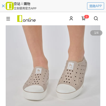
京站ｉ購物
開啟APP
立刻使用官方APP
0
1
/
4