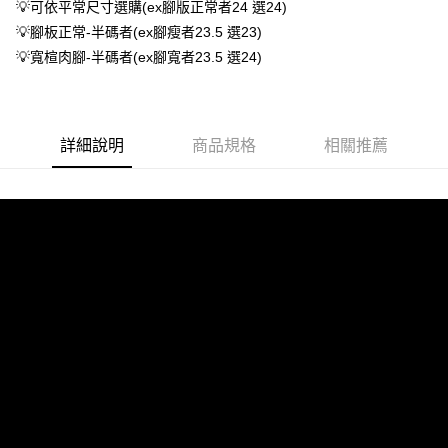
1.分期款項不併入電信帳單，「大哥付你分期」於每月結算日後寄送繳費提
每筆NT$70，滿NT$899(含以上)免運費
💡可依平常尺寸選購(ex腳版正常者24 選24)
【「AFTEE先享後付」結帳流程】
醒簡訊。
１．於結帳方式選擇「AFTEE先享後付」後，將跳轉至「AFTEE先享後付」
💡腳板正常-半碼者(ex腳瘦者23.5 選23)
2.透過簡訊連結打開帳單後，可選擇「超商條碼／台灣大直營門市／銀行轉
付款後7-11取貨
結帳頁面，進行簡訊認證並確認金額後，即可完成結帳。
帳／街口支付／iPASS MONEY」等通路繳費。
💡寬楦肉腳-半碼者(ex腳寬者23.5 選24)
２．訂單成立數日內，您將收到繳費通知簡訊。
每筆NT$70，滿NT$899(含以上)免運費
３．收到繳費通知簡訊後14天內，點擊此簡訊中的連結，可透過四大超商／
【注意事項】
ATM／網路銀行／等多元方式進行付款，方視為交易完成。
宅配
1.本服務係由「台灣大哥大股份有限公司」（以下簡稱本公司）所提供，讓
※ 請注意：結帳手續完成當下不需立刻繳費，但若您需要取消訂單，請聯絡
用戶於交易時，得透過本服務購買商品或服務，並由商店將買賣／分期付款
每筆NT$100，滿NT$1,000(含以上)免運費
購買商品的店家。未經商家同意取消之訂單仍視為有效，需透過AFTEE先享
詳細說明
商品規格
相關推薦
買賣價金債權讓與本公司後，依約使用本公司帳單繳交帳款。
後付繳納相關費用。
2.基於同意付款使用「大哥付你分期」之契約關係目的，商店將以您的個人
京站台北店客服中心(1F星巴克旁) 即日起不提供京站紙袋，取件時
※ 交易是否成功請以「AFTEE先享後付 」之結帳頁面顯示為準，若有關於
資料（包含姓名、電話或地址）提供予台灣大哥大進項蒐集、處理及利用，
是否繳費成功／繳費後需取消欲退款等相關疑問，請聯繫「AFTEE先享後付
請自備購物袋，若需購買紙袋可現場詢問
由本公司與您本人進行分期帳單所需資料之確認、核對及更正。
客戶支援中心」
https://netprotections.freshdesk.com/support/home
3.完整用戶服務條款，請詳閱以下連結：
https://oppay.tw/userRule
免運費
【注意事項】
１．透過由恩沛科技股份有限公司提供之「AFTEE先享後付」服務完成之交
易，需依本服務之必要範圍內提供個人資料，並將交易相關給付款項請求債
權轉讓予恩沛科技股份有限公司。
２．關於個人資料處理事宜，請瀏覽以下網址：
https://aftee.tw/terms/#terms3
３．未成年的使用者請事先徵得法定代理人或監護人之同意方可使用
「AFTEE先享後付」，若未經同意申辦者引起之損失，本公司不負相關責
任。
４．使用「AFTEE先享後付」時，將依據個別帳號之用戶狀況，依本公司即
時審查核予不同之上限額度；若仍有額度不足之情形，本公司將視審查結果
請求用戶進行身份認證。