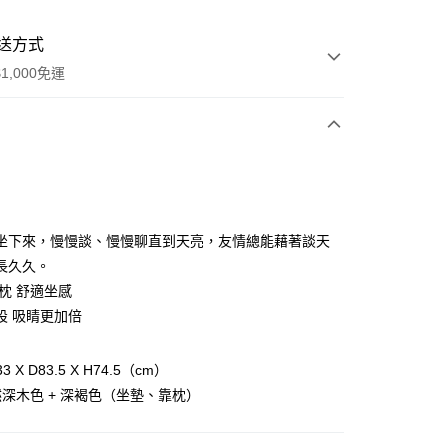
送方式
1,000免運
次付款
坐下來，慢慢談、慢慢聊直到天亮，友情總能藉著談天
長久久。
靠枕 舒適坐感
設 吸睛更加倍
y
 X D83.5 X H74.5（cm）
深木色 + 深褐色（坐墊、靠枕）
分期