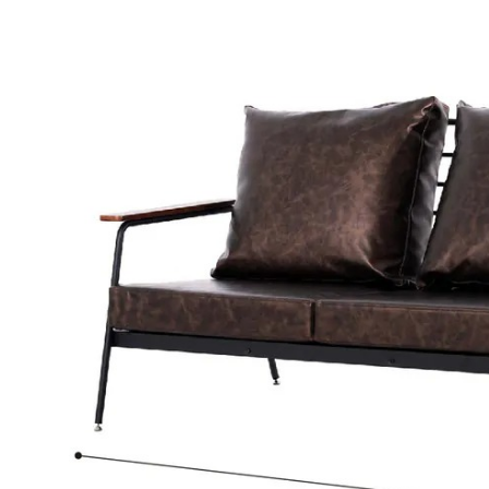
１．透過由
交易，需
求債權轉
２．關於
https://aft
３．未成
「AFTE
任。
４．使用「
即時審查
結果請求
５．嚴禁
形，恩沛
動。