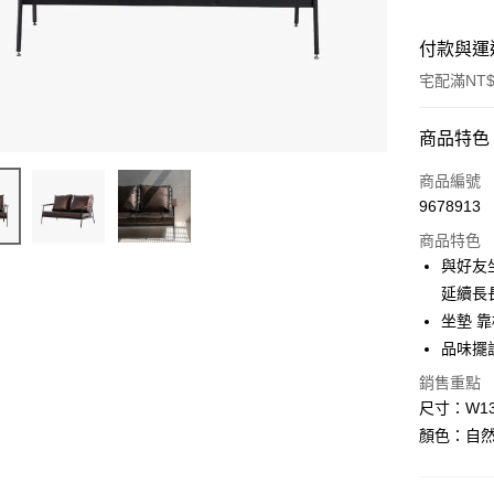
付款與運
宅配滿NT$
付款方式
商品特色
信用卡一
商品編號
9678913
LINE Pay
商品特色
Apple Pay
與好友
延續長
街口支付
坐墊 
悠遊付
品味擺
Google Pa
銷售重點
尺寸：W133
全盈+PAY
顏色：自然
大哥付你
相關說明