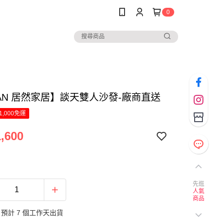
0
RAN 居然家居】談天雙人沙發-廠商直送
1,000免運
,600
先逛
人氣
商品
預計 7 個工作天出貨