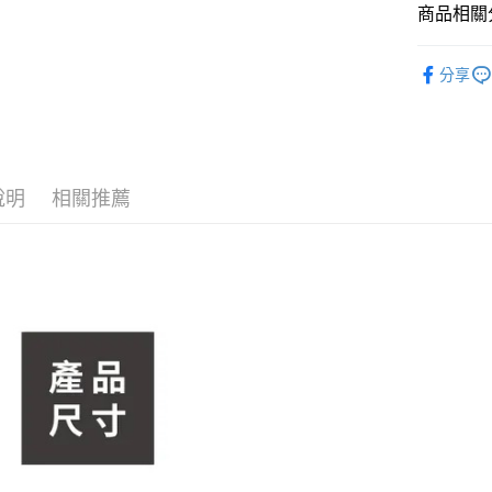
商品相關分
【大哥付
AFTEE先
1.本服務
居家傢飾
2.付款方
相關說明
分享
流程，驗
【關於「A
居家傢飾
ATM付款
完成交易
AFTEE
3.實際核
便利好安
4.訂單成
１．簡單
消。如遇
２．便利
運送方式
無法說明
３．安心
【繳款方
說明
相關推薦
宅配
1.分期款
【「AFT
醒簡訊。
每筆NT$1
１．於結帳
2.透過簡
付」結帳
帳／街口支
２．訂單
３．收到繳
【注意事
／ATM／
1.本服務
※ 請注意
用戶於交
絡購買商品
款買賣價
先享後付
2.基於同
※ 交易是
資料（包
是否繳費成
用，由本
付客戶支
3.完整用
【注意事