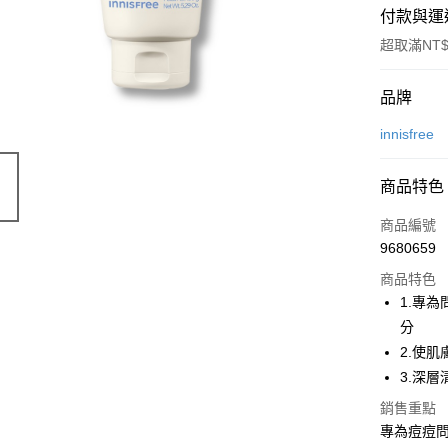
付款與運
超取滿NT$
付款方式
品牌
信用卡一
innisfree
LINE Pay
商品特色
Apple Pay
商品編號
街口支付
9680659
商品特色
悠遊付
1.專
Google Pa
分
2.使
全盈+PAY
3.深
大哥付你
銷售重點
相關說明
專為痘痘
【大哥付