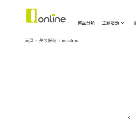
商品分類
主題活動
首頁
美妝保養
innisfree