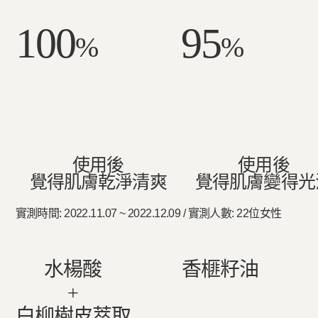
100
95
%
%
使用後
使用後
覺得肌膚乾淨清爽
覺得肌膚變得光
實測時間: 2022.11.07 ~ 2022.12.09 / 實測人數: 22位女性
水楊酸
香榧籽油
+
白柳樹皮萃取