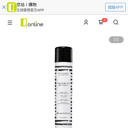
京站ｉ購物
開啟APP
立刻使用官方APP
0
1
/
1