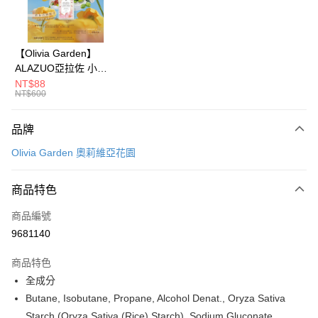
悠遊付
Google Pay
【Olivia Garden】
ALAZUO亞拉佐 小芽
全盈+PAY
之露輕柔泡泡洗手慕斯
NT$88
NT$600
350ml
大哥付你分期
相關說明
品牌
【大哥付你分期使用說明】
AFTEE先享後付
1.本服務由台灣大哥大提供，台灣大哥大用戶可立即使用無須另外申請。
Olivia Garden 奧莉維亞花園
2.付款方式選擇「大哥付你分期」，訂單成立後會自動跳轉到大哥付的交易
相關說明
流程，驗證手機門號後，選擇欲分期的期數、繳款截止日，確認付款後即完
【關於「AFTEE先享後付」】
成交易。
ATM付款
商品特色
AFTEE先享後付是「在收到商品之後才付款」的支付方式。 讓您購物簡單
3.實際核准額度、可分期數及費用金額請依後續交易確認頁面所載為準。
便利好安心！
4.訂單成立30分鐘內，如未前往確認交易或遇審核未通過，訂單將自動取
１．簡單：不需註冊會員、不需綁卡、不需儲值。
商品編號
運送方式
消。如遇「轉專審核」未通過狀況，表示未達大哥付你分期系統評分，恕無
２．便利：只要手機號碼，簡訊認證，即可結帳。
9681140
法說明評估內容。
３．安心：先確認商品／服務後，再付款。
付款後全家取貨
【繳款方式說明】
1.分期款項不併入電信帳單，「大哥付你分期」於每月結算日後寄送繳費提
商品特色
每筆NT$70，滿NT$899(含以上)免運費
【「AFTEE先享後付」結帳流程】
醒簡訊。
１．於結帳方式選擇「AFTEE先享後付」後，將跳轉至「AFTEE先享後付」
全成分
2.透過簡訊連結打開帳單後，可選擇「超商條碼／台灣大直營門市／銀行轉
付款後7-11取貨
結帳頁面，進行簡訊認證並確認金額後，即可完成結帳。
Butane, Isobutane, Propane, Alcohol Denat., Oryza Sativa
帳／街口支付／iPASS MONEY」等通路繳費。
２．訂單成立數日內，您將收到繳費通知簡訊。
每筆NT$70，滿NT$899(含以上)免運費
Starch (Oryza Sativa (Rice) Starch), Sodium Gluconate,
３．收到繳費通知簡訊後14天內，點擊此簡訊中的連結，可透過四大超商／