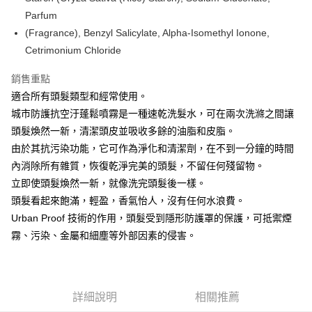
【注意事項】
ATM／網路銀行／等多元方式進行付款，方視為交易完成。
Parfum
宅配
1.本服務係由「台灣大哥大股份有限公司」（以下簡稱本公司）所提供，讓
※ 請注意：結帳手續完成當下不需立刻繳費，但若您需要取消訂單，請聯絡
用戶於交易時，得透過本服務購買商品或服務，並由商店將買賣／分期付款
(Fragrance), Benzyl Salicylate, Alpha-Isomethyl Ionone,
每筆NT$100，滿NT$1,000(含以上)免運費
購買商品的店家。未經商家同意取消之訂單仍視為有效，需透過AFTEE先享
買賣價金債權讓與本公司後，依約使用本公司帳單繳交帳款。
後付繳納相關費用。
Cetrimonium Chloride
2.基於同意付款使用「大哥付你分期」之契約關係目的，商店將以您的個人
京站台北店客服中心(1F星巴克旁) 即日起不提供京站紙袋，取件時
※ 交易是否成功請以「AFTEE先享後付 」之結帳頁面顯示為準，若有關於
資料（包含姓名、電話或地址）提供予台灣大哥大進項蒐集、處理及利用，
是否繳費成功／繳費後需取消欲退款等相關疑問，請聯繫「AFTEE先享後付
銷售重點
請自備購物袋，若需購買紙袋可現場詢問
由本公司與您本人進行分期帳單所需資料之確認、核對及更正。
客戶支援中心」
https://netprotections.freshdesk.com/support/home
3.完整用戶服務條款，請詳閱以下連結：
https://oppay.tw/userRule
適合所有頭髮類型和經常使用。
免運費
【注意事項】
城市防護抗空汙蓬鬆噴霧是一種速乾洗髮水，可在兩次洗滌之間讓
１．透過由恩沛科技股份有限公司提供之「AFTEE先享後付」服務完成之交
頭髮煥然一新，清潔頭皮並吸收多餘的油脂和皮脂。
易，需依本服務之必要範圍內提供個人資料，並將交易相關給付款項請求債
由於其抗污染功能，它可作為淨化和清潔劑，在不到一分鐘的時間
權轉讓予恩沛科技股份有限公司。
２．關於個人資料處理事宜，請瀏覽以下網址：
內消除所有雜質，恢復乾淨完美的頭髮，不留任何殘留物。
https://aftee.tw/terms/#terms3
立即使頭髮煥然一新，就像洗完頭髮後一樣。
３．未成年的使用者請事先徵得法定代理人或監護人之同意方可使用
「AFTEE先享後付」，若未經同意申辦者引起之損失，本公司不負相關責
頭髮看起來飽滿，輕盈，香氣怡人，沒有任何水浪費。
任。
Urban Proof 技術的作用，頭髮受到隱形防護罩的保護，可抵禦煙
４．使用「AFTEE先享後付」時，將依據個別帳號之用戶狀況，依本公司即
霧、污染、金屬和細塵等外部因素的侵害。
時審查核予不同之上限額度；若仍有額度不足之情形，本公司將視審查結果
請求用戶進行身份認證。
５．嚴禁一人註冊多個帳號或使用他人資訊註冊。若發現惡意使用之情形，
恩沛科技股份有限公司將有權停止該用戶之使用額度並採取法律行動。
詳細說明
相關推薦