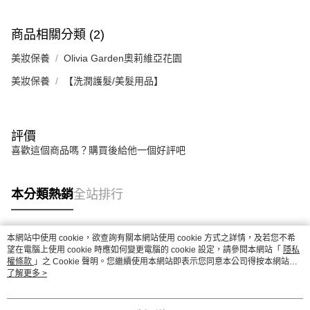
商品相關分類 (2)
美妝保養
Olivia Garden奧莉維亞花園
美妝保養
【洗潤護髮/美髮用品】
評價
喜歡這個商品嗎？購買後給他一個好評吧
本分類熱銷
全站排行
本網站中使用 cookie，欲查詢有關本網站使用 cookie 方式之詳情，及若您不希
熱門標籤
望在電腦上使用 cookie 時應如何變更電腦的 cookie 設定，請參閱本網站「
隱私
權條款
」之 Cookie 聲明。您繼續使用本網站即表示您同意本公司得按本網站使
用條款之 Cookie 聲明使用 cookie。
了解更多 >