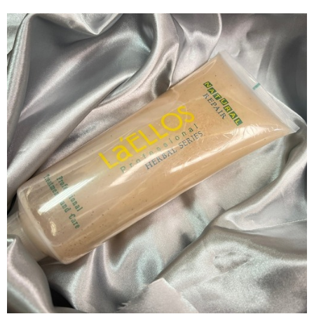
結帳頁面，進行簡訊認證並確認金額後，即可完成結帳。
帳／街口支付／iPASS MONEY」等通路繳費。
２．訂單成立數日內，您將收到繳費通知簡訊。
３．收到繳費通知簡訊後14天內，點擊此簡訊中的連結，可透過四大超商／
【注意事項】
ATM／網路銀行／等多元方式進行付款，方視為交易完成。
1.本服務係由「台灣大哥大股份有限公司」（以下簡稱本公司）所提供，讓
※ 請注意：結帳手續完成當下不需立刻繳費，但若您需要取消訂單，請聯絡
用戶於交易時，得透過本服務購買商品或服務，並由商店將買賣／分期付款
購買商品的店家。未經商家同意取消之訂單仍視為有效，需透過AFTEE先享
買賣價金債權讓與本公司後，依約使用本公司帳單繳交帳款。
後付繳納相關費用。
2.基於同意付款使用「大哥付你分期」之契約關係目的，商店將以您的個人
※ 交易是否成功請以「AFTEE先享後付 」之結帳頁面顯示為準，若有關於
資料（包含姓名、電話或地址）提供予台灣大哥大進項蒐集、處理及利用，
是否繳費成功／繳費後需取消欲退款等相關疑問，請聯繫「AFTEE先享後付
由本公司與您本人進行分期帳單所需資料之確認、核對及更正。
客戶支援中心」
https://netprotections.freshdesk.com/support/home
3.完整用戶服務條款，請詳閱以下連結：
https://oppay.tw/userRule
【注意事項】
１．透過由恩沛科技股份有限公司提供之「AFTEE先享後付」服務完成之交
易，需依本服務之必要範圍內提供個人資料，並將交易相關給付款項請求債
權轉讓予恩沛科技股份有限公司。
２．關於個人資料處理事宜，請瀏覽以下網址：
https://aftee.tw/terms/#terms3
３．未成年的使用者請事先徵得法定代理人或監護人之同意方可使用
「AFTEE先享後付」，若未經同意申辦者引起之損失，本公司不負相關責
任。
４．使用「AFTEE先享後付」時，將依據個別帳號之用戶狀況，依本公司即
時審查核予不同之上限額度；若仍有額度不足之情形，本公司將視審查結果
請求用戶進行身份認證。
５．嚴禁一人註冊多個帳號或使用他人資訊註冊。若發現惡意使用之情形，
恩沛科技股份有限公司將有權停止該用戶之使用額度並採取法律行動。