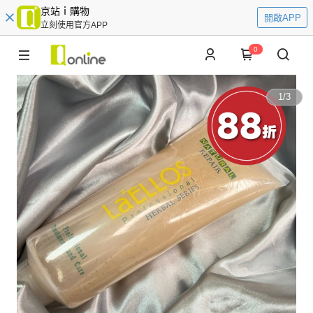
京站ｉ購物
開啟APP
立刻使用官方APP
0
1
/
3