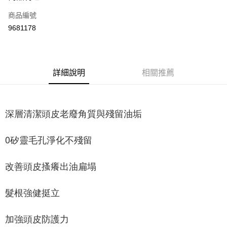
商品編號
街口支付
9681178
悠遊付
Google Pay
全盈+PAY
詳細說明
相關推薦
大哥付你分期
相關說明
深層清潔頭皮老廢角質與殘留油垢
【大哥付你分期使用說明】
AFTEE先享後付
1.本服務由台灣大哥大提供，台灣大哥大用戶可立即使用無須另外申請。
2.付款方式選擇「大哥付你分期」，訂單成立後會自動跳轉到大哥付的交易
相關說明
0矽靈毛孔淨化不殘留
流程，驗證手機門號後，選擇欲分期的期數、繳款截止日，確認付款後即完
【關於「AFTEE先享後付」】
成交易。
ATM付款
AFTEE先享後付是「在收到商品之後才付款」的支付方式。 讓您購物簡單
3.實際核准額度、可分期數及費用金額請依後續交易確認頁面所載為準。
改善頭皮搔癢出油扁塌
便利好安心！
4.訂單成立30分鐘內，如未前往確認交易或遇審核未通過，訂單將自動取
１．簡單：不需註冊會員、不需綁卡、不需儲值。
運送方式
消。如遇「轉專審核」未通過狀況，表示未達大哥付你分期系統評分，恕無
２．便利：只要手機號碼，簡訊認證，即可結帳。
法說明評估內容。
髮根強健挺立
３．安心：先確認商品／服務後，再付款。
La'ELLOS-宅配
【繳款方式說明】
1.分期款項不併入電信帳單，「大哥付你分期」於每月結算日後寄送繳費提
每筆NT$100，滿NT$999(含以上)免運費
【「AFTEE先享後付」結帳流程】
醒簡訊。
加強頭皮防護力
１．於結帳方式選擇「AFTEE先享後付」後，將跳轉至「AFTEE先享後付」
2.透過簡訊連結打開帳單後，可選擇「超商條碼／台灣大直營門市／銀行轉